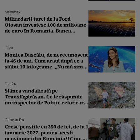
expert în securitate: „Nu știm ce
arme ne trebuie”
Mediafax
Miliardarii turci de la Ford
Otosan investesc 100 de milioane
de euro în România. Banca
Transilvania le acordă o
finanțare uriașă
Click
Monica Dascălu, de nerecunoscut
la 48 de ani. Cum arată după ce a
slăbit 10 kilograme. „Nu mă simt
bine în această perioadă”
Digi24
Stânca vandalizată pe
Transfăgărășan. Ce le răspunde
un inspector de Poliție celor care
întreabă: „Dar ce a făcut?”
Cancan.ro
Cresc pensiile cu 350 de lei, de la 1
ianuarie 2027, pentru acești
pensionari din România?! Cine se