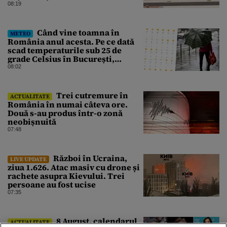
08:19
Când vine toamna în
METEO
România anul acesta. Pe ce dată
scad temperaturile sub 25 de
grade Celsius în București,
potrivit meteorologilor
08:02
Accuweather
Trei cutremure în
ACTUALITATE
România în numai câteva ore.
Două s-au produs într-o zonă
neobișnuită
07:48
Război în Ucraina,
LIVE UPDATE
ziua 1.626. Atac masiv cu drone și
rachete asupra Kievului. Trei
persoane au fost ucise
07:35
8 August, calendarul
ACTUALITATE