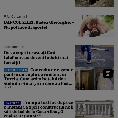
Râzi Cu Lacrimi
BANCUL ZILEI. Badea Gheorghe: –
Nu pot face dragoste!
Descopera.ro
De ce copiii crescuți fără
telefoane au devenit adulți mai
fericiți?
Concediu de coșmar
GALERIE FOTO
pentru un cuplu de români, în
Turcia. Cum arăta hotelul de 5
stele din Antalya în care au fost
cazați
08:21
Trump a luat foc după ce
EXTERNE
o instanță a oprit construcția noii
săli de bal de la Casa Albă: „O
rușine națională”