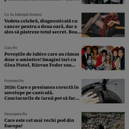
încadrează și care este singura
condiție
Ce Se Întâmplă Doctore
Vedeta celebră, diagnosticată cu
cancer pentru a doua oară, dar a
ales să păstreze totul secret. Boala
a fost descoperită la un control de
rutină
Ciao.ro
Poveştile de iubire care au rămas
doar o amintire! Imagini tari cu
Gina Pistol, Răzvan Fodor sau
Andra Măruţă şi foştii parteneri
Promotor.ro
2026: Care e presiunea corectă în
anvelope pe caniculă.
Cauciucurile de iarnă pot să facă
explozie la peste 40°C?
Descopera.ro
Care este cel mai vechi pod din
Europa?