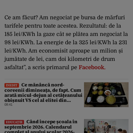
Ce am făcut? Am negociat pe bursa de mărfuri
tarifele pentru toate acestea. Rezultatul: de la
185 lei/KWh la gaze cât se plătea am negociat la
98 lei/KWh. La energie de la 325 lei/KWh la 231
lei/KWh. Am economisit aproape un milion și
jumătate de lei, cam doi kilometri de drum
asfaltat”, a scris primarul pe
Facebook.
Ce mănâncă nord-
INEDIT
coreenii dimineața, de fapt. Cum
arată micul-dejun al cetățeanului
obișnuit VS cel al elitei din
Phenian
08:41
Când începe școala în
EDUCAȚIE
septembrie 2026. Calendarul
complet al anului școlar 2026-