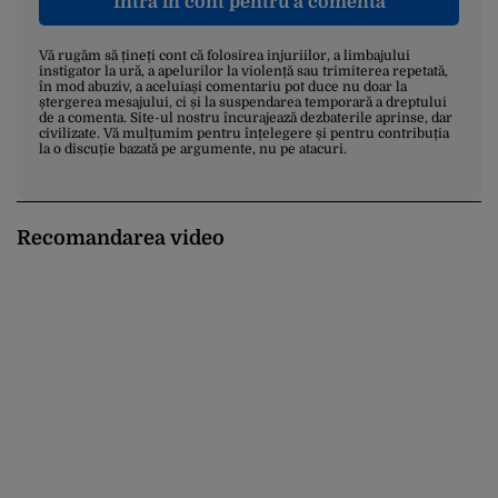
Intră în cont pentru a comenta
Vă rugăm să țineți cont că folosirea injuriilor, a limbajului
instigator la ură, a apelurilor la violență sau trimiterea repetată,
în mod abuziv, a aceluiași comentariu pot duce nu doar la
ștergerea mesajului, ci și la suspendarea temporară a dreptului
de a comenta. Site-ul nostru încurajează dezbaterile aprinse, dar
civilizate. Vă mulțumim pentru înțelegere și pentru contribuția
la o discuție bazată pe argumente, nu pe atacuri.
Recomandarea video