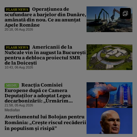
Operațiunea de
FLASH NEWS
scufundare a barjelor din Dunăre,
amânată din nou. Ce au anunțat
Apele Române
20:18, 06 Aug 2026
Americanii de la
FLASH NEWS
NuScale vin în august la București
pentru a debloca proiectul SMR
de la Doicești
10:43, 06 Aug 2026
Reacția Comisiei
MEDIU
Europene după ce Camera
Deputaților a adoptat Legea
decarbonizării: „Urmărim
evoluția”
21:58, 05 Aug 2026
Mediafax
Avertismentul lui Bolojan pentru
România: „Crește riscul recăderii
în populism și risipă”