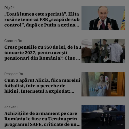
Digi24
„Toată lumea este speriată”. Elita
rusă se teme că FSB „scapă de sub
control”, după ce Putin a extins
puterea serviciului
Cancan.ro
Cresc pensiile cu 350 de lei, de la 1
ianuarie 2027, pentru acești
pensionari din România?! Cine se
încadrează și care este singura
condiție
Prosport.ro
Cum a apărut Alicia, fiica marelui
fotbalist, într-o pereche de
bikini. Internetul a explodat:
„Zeiță superbă!”
Adevarul
Achizițiile de armament pe care
România le face cu Ucraina prin
programul SAFE, criticate de un