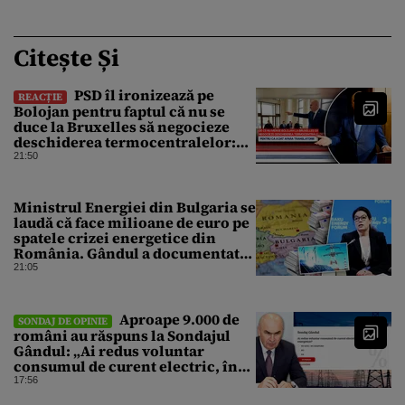
Citește Și
PSD îl ironizează pe
REACȚIE
Bolojan pentru faptul că nu se
duce la Bruxelles să negocieze
deschiderea termocentralelor:
„Pentru că a dat afară
21:50
translatorii”
Ministrul Energiei din Bulgaria se
laudă că face milioane de euro pe
spatele crizei energetice din
România. Gândul a documentat
cazul
21:05
Aproape 9.000 de
SONDAJ DE OPINIE
români au răspuns la Sondajul
Gândul: „Ai redus voluntar
consumul de curent electric, în
contextul crizei energetice?”
17:56
Rezultatul a fost o surpriză