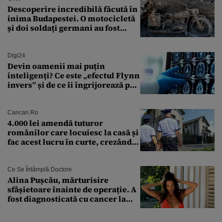
Descoperire incredibilă făcută în
inima Budapestei. O motocicletă
și doi soldați germani au fost
găsiți în Dunăre
Digi24
Devin oamenii mai puțin
inteligenți? Ce este „efectul Flynn
invers” și de ce îi îngrijorează pe
cercetători
Cancan.ro
4.000 lei amendă tuturor
românilor care locuiesc la casă și
fac acest lucru în curte, crezând
că nu îi vede nimeni
Ce Se Întâmplă Doctore
Alina Pușcău, mărturisire
sfâșietoare înainte de operație. A
fost diagnosticată cu cancer la
sân în metastază: „Este singurul
tratament care o să mă ajute să