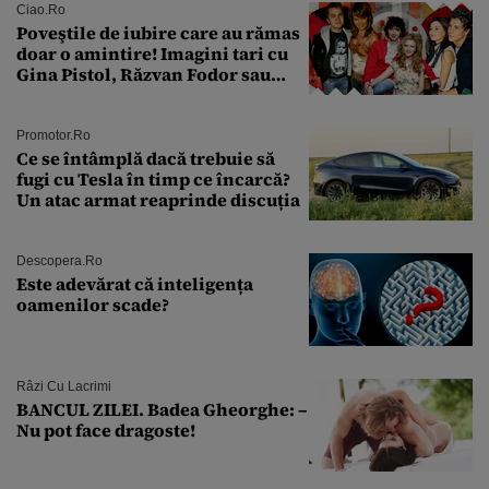
îmi salvez viața”
Ciao.ro
Poveştile de iubire care au rămas
doar o amintire! Imagini tari cu
Gina Pistol, Răzvan Fodor sau
Andra Măruţă şi foştii parteneri
Promotor.ro
Ce se întâmplă dacă trebuie să
fugi cu Tesla în timp ce încarcă?
Un atac armat reaprinde discuția
Descopera.ro
Este adevărat că inteligența
oamenilor scade?
Râzi Cu Lacrimi
BANCUL ZILEI. Badea Gheorghe: –
Nu pot face dragoste!