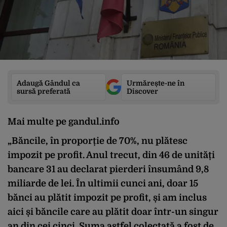
Adaugă Gândul ca
Urmărește-ne în
sursă preferată
Discover
Mai multe pe gandul.info
„Băncile, în proporție de 70%, nu plătesc
impozit pe profit. Anul trecut, din 46 de unități
bancare 31 au declarat pierderi însumând 9,8
miliarde de lei. În ultimii cunci ani, doar 15
bănci au plătit impozit pe profit, și am inclus
aici și băncile care au plătit doar într-un singur
an din cei cinci. Suma astfel colectată a fost de