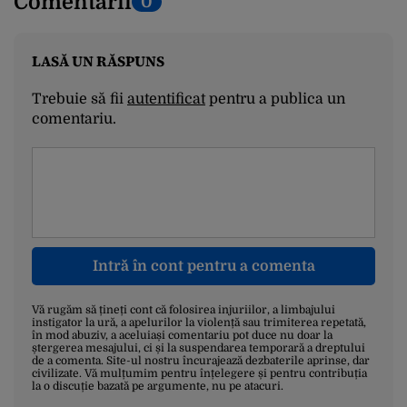
Comentarii
0
LASĂ UN RĂSPUNS
Trebuie să fii
autentificat
pentru a publica un
comentariu.
Intră în cont pentru a comenta
Vă rugăm să țineți cont că folosirea injuriilor, a limbajului
instigator la ură, a apelurilor la violență sau trimiterea repetată,
în mod abuziv, a aceluiași comentariu pot duce nu doar la
ștergerea mesajului, ci și la suspendarea temporară a dreptului
de a comenta. Site-ul nostru încurajează dezbaterile aprinse, dar
civilizate. Vă mulțumim pentru înțelegere și pentru contribuția
la o discuție bazată pe argumente, nu pe atacuri.