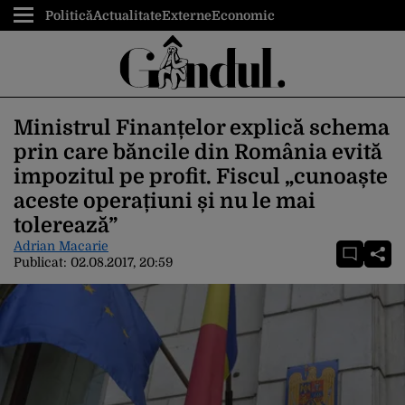
Politică
Actualitate
Externe
Economic
Ministrul Finanțelor explică schema
prin care băncile din România evită
impozitul pe profit. Fiscul „cunoaște
aceste operațiuni și nu le mai
tolerează”
Adrian Macarie
Publicat:
02.08.2017, 20:59