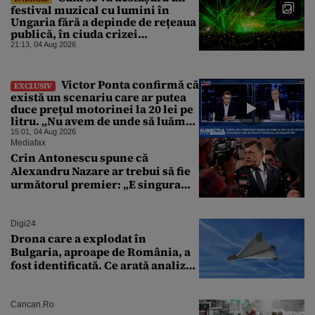
festival muzical cu lumini în
Ungaria fără a depinde de rețeaua
publică, în ciuda crizei
energetice
21:13, 04 Aug 2026
Victor Ponta confirmă că
EXCLUSIV
există un scenariu care ar putea
duce prețul motorinei la 20 lei pe
litru. „Nu avem de unde să luăm
petrol”
15:01, 04 Aug 2026
Mediafax
Crin Antonescu spune că
Alexandru Nazare ar trebui să fie
următorul premier: „E singura
soluție”
Digi24
Drona care a explodat în
Bulgaria, aproape de România, a
fost identificată. Ce arată analiza
preliminară a epavei
Cancan.ro