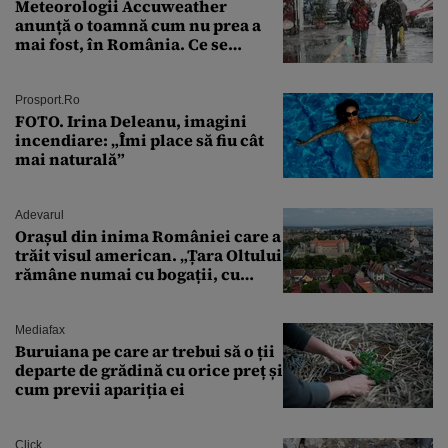
Meteorologii Accuweather
anunță o toamnă cum nu prea a
mai fost, în România. Ce se
întâmplă în septembrie,
octombrie și noiembrie 2026, în
București. Pe ce dată ninge
Prosport.ro
FOTO. Irina Deleanu, imagini
incendiare: „Îmi place să fiu cât
mai naturală”
Adevarul
Orașul din inima României care a
trăit visul american. „Țara Oltului
rămâne numai cu bogații, cu
babele, cu moșnegii și cu
sărăntocii”
Mediafax
Buruiana pe care ar trebui să o ții
departe de grădină cu orice preț și
cum previi apariția ei
Click