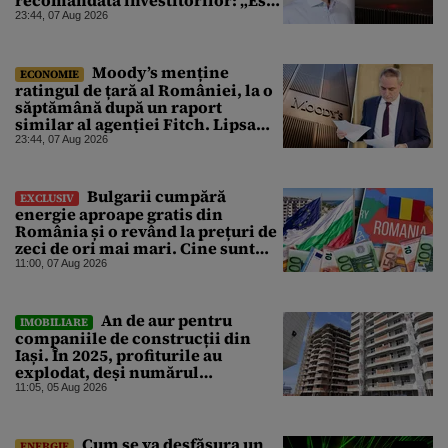
un răgaz, dar în niciun caz un
23:44, 07 Aug 2026
motiv de relaxare”
Moody’s menține
ECONOMIE
ratingul de țară al României, la o
săptămână după un raport
similar al agenției Fitch. Lipsa
unui guvern cu puteri depline,
23:44, 07 Aug 2026
principala vulnerabilitate din
raport
Bulgarii cumpără
EXCLUSIV
energie aproape gratis din
România și o revând la prețuri de
zeci de ori mai mari. Cine sunt
noii „băieți deștepți” din energie
11:00, 07 Aug 2026
de la sud de Dunăre
An de aur pentru
IMOBILIARE
companiile de construcții din
Iași. În 2025, profiturile au
explodat, deși numărul
angajaților a scăzut
11:05, 05 Aug 2026
Cum se va desfășura un
ENERGIE