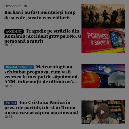
Descopera.ro
Barbarii au fost neînțeleși timp
de secole, susțin cercetătorii
Tragedie pe străzile din
ACCIDENT
România! Accident grav pe DN6. O
persoană a murit
10:31
Meteorologii au
Gândul de Vreme
schimbat prognoza, cum va fi
vremea la început de săptămână.
ANM, informații de ultimă oră
pentru Gândul
10:29
Ion Cristoiu: Panică în
VIDEO
presa de partid și de stat: Drona
nu era rusească; era ucraineană!
10:23