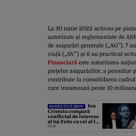
La 30 iunie 2022 activau pe piața 
autorizate și reglementate de ASF,
de asigurări generale („AG”), 7 au
viață („AV”) și 6 au practicat act
Financiară
este autoritatea naţi
pieţelor asigurărilor, a pensiilor p
contribuie la consolidarea cadrulu
care însumează peste 10 milioane
Ion
MARIUS TUCĂ SHOW
Cristoiu compară
conflictul de interese
al lui Fritz cu cel al lui
Iohannis: „Ghinionul
22:00
lui Fritz este că două