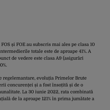
a FOS și FOE au subscris mai ales pe clasa 10
termedierile totale este de aproape 41%. A
unct de vedere este clasa A9 (asigurări
20%.
i de regelemantare, evoluția Primelor Brute
ii concurenței și a fost însoțită și de o
aunalitate. La 30 iunie 2022, rata combinată
nțială de la aproape 121% în prima jumătate a