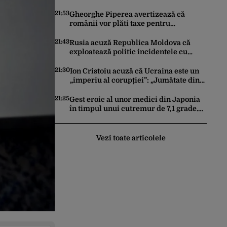
Iohannis: „Ghinionul lui Fritz este că
două instanțe l-au declarat
21:53
Gheorghe Piperea avertizează că
incompatibil”
românii vor plăti taxe pentru
centralele pe gaz și sobe sub formă de
certificate de CO2
21:43
Rusia acuză Republica Moldova că
exploatează politic incidentele cu
drone. Declarațiile Maiei Sandu,
criticate de Moscova
21:30
Ion Cristoiu acuză că Ucraina este un
„imperiu al corupției”: „Jumătate din
banii trimiși se întorc în UE”
21:25
Gest eroic al unor medici din Japonia
în timpul unui cutremur de 7,1 grade.
Au protejat pacientul de pe masa de
operație cu propriile corpuri
Vezi toate articolele