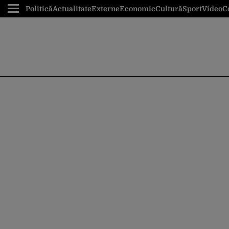
Politică
Actualitate
Externe
Economic
Cultură
Sport
Video
C