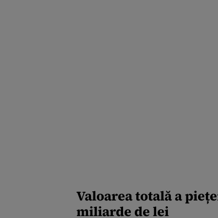
instanțe l-au declarat
incompatibil”
Valoarea totală a piețe
miliarde de lei