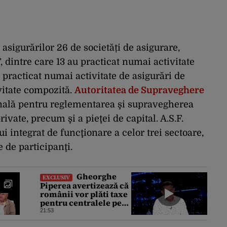
asigurărilor 26 de societăți de asigurare,
 dintre care 13 au practicat numai activitate
 practicat numai activitate de asigurări de
ivitate compozită.
Autoritatea de Supraveghere
onală pentru reglementarea şi supravegherea
rivate, precum şi a pieţei de capital. A.S.F.
i integrat de funcţionare a celor trei sectoare,
 de participanţi.
Gheorghe
EXCLUSIV
Piperea avertizează că
românii vor plăti taxe
pentru centralele pe
gaz și sobe sub formă
21:53
de certificate de CO2