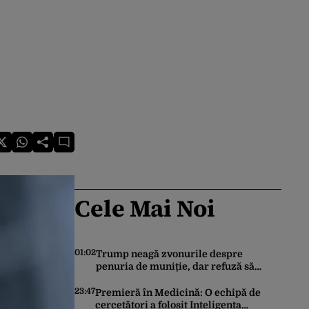
Cele Mai Noi
01:02
Trump neagă zvonurile despre
penuria de muniție, dar refuză să
trimită rachete Ucrainei: „Avem și noi
nevoie de rachete”
23:47
Premieră în Medicină: O echipă de
cercetători a folosit Inteligența