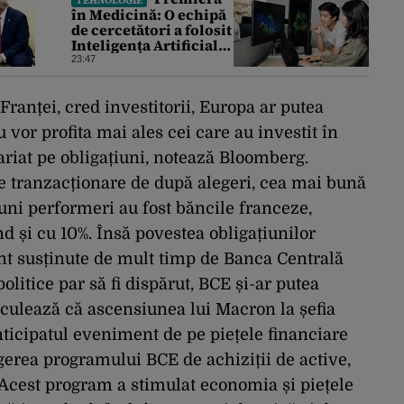
TEHNOLOGIE
în Medicină: O echipă
de cercetători a folosit
Inteligența Artificială
pentru a crea primele
23:47
virusuri sintetice la
tratarea de E.coli
ranței, cred investitorii, Europa ar putea
vor profita mai ales cei care au investit în
ariat pe obligațiuni, notează Bloomberg.
de tranzacționare de după alegeri, cea mai bună
buni performeri au fost băncile franceze,
d și cu 10%. Însă povestea obligațiunilor
unt susținute de mult timp de Banca Centrală
litice par să fi dispărut, BCE și-ar putea
peculează că ascensiunea lui Macron la șefia
ticipatul eveniment de pe piețele financiare
gerea programului BCE de achiziții de active,
 Acest program a stimulat economia și piețele