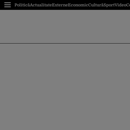
Politică
Actualitate
Externe
Economic
Cultură
Sport
Video
C