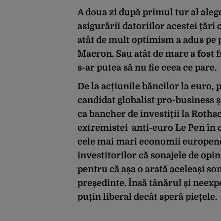
A doua zi după primul tur al aleg
asigurării datoriilor acestei țări
atât de mult optimism a adus pe
Macron. Sau atât de mare a fost 
s-ar putea să nu fie ceea ce pare.
De la acțiunile băncilor la euro, 
candidat globalist pro-business 
ca bancher de investiții la Roths
extremistei anti-euro Le Pen în 
cele mai mari economii europene
investitorilor că sonajele de opin
pentru că așa o arată aceleași so
președinte. Însă tânărul și neexp
puțin liberal decât speră piețele.