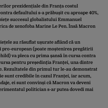
erilor prezidențiale din Franța costul
 contra defaultului s-a prăbușit cu aproape 40%,
 piețe succesul globalistului Emmanuel
frica de xenofoba Marine Le Pen. Însă Macron
piețele au răsuflat ușurate aflând că un
și pro-european (poate moștenirea pregătirii
child) va pleca cu prima șansă în cursa contra
cursa pentru președinția Franței, una dintre
. Rezultatele din primul tur le-au demonstrat
ie sunt credibile în cazul Franței, iar acum,
ndaje, ei sunt convinși că Macron va deveni
erimentatul politician s-ar putea dovedi mai