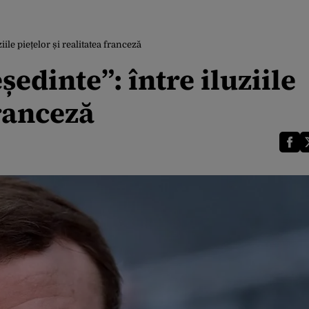
ile piețelor și realitatea franceză
edinte”: între iluziile
franceză