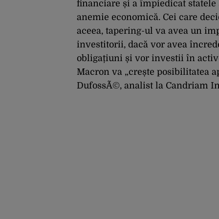
financiare și a împiedicat statele
anemie economică. Cei care decid 
aceea, tapering-ul va avea un imp
investitorii, dacă vor avea încred
obligațiuni și vor investii în acti
Macron va „crește posibilitatea a
DufossÃ©, analist la Candriam I