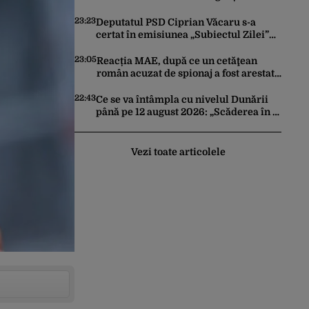
Artificială pentru a crea primele
virusuri sintetice la tratarea de E.coli
23:23
Deputatul PSD Ciprian Văcaru s-a
certat în emisiunea „Subiectul Zilei”
cu deputatul USR Cezar Drăgoescu,
deficitul fiind motivul scandalului
23:05
Reacția MAE, după ce un cetăţean
român acuzat de spionaj a fost arestat
în Germania. Complotase cu un
ucrainean ca să asasineze un
22:43
Ce se va întâmpla cu nivelul Dunării
producător de drone
până pe 12 august 2026: „Scăderea în 7
zile este de 10 centimetri”
Vezi toate articolele