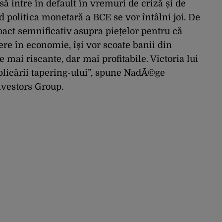
 să intre în default în vremuri de criză și de
politica monetară a BCE se vor întâlni joi. De
act semnificativ asupra piețelor pentru că
ere în economie, își vor scoate banii din
ve mai riscante, dar mai profitabile. Victoria lui
plicării tapering-ului”, spune NadÃ©ge
nvestors Group.