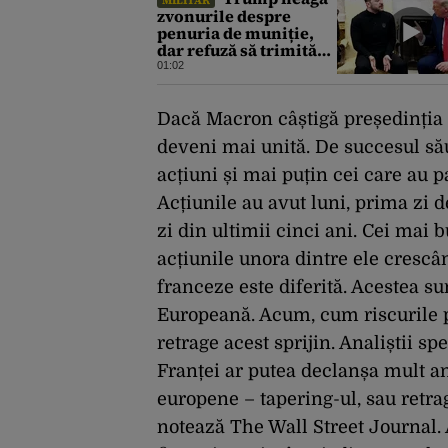
MILITAR
zvonurile despre
penuria de muniție,
dar refuză să trimită
rachete Ucrainei:
01:02
„Avem și noi nevoie de
rachete”
Dacă Macron câștigă președinția F
deveni mai unită. De succesul său 
acțiuni și mai puțin cei care au p
Acțiunile au avut luni, prima zi 
zi din ultimii cinci ani. Cei mai 
acțiunile unora dintre ele crescân
franceze este diferită. Acestea s
Europeană. Acum, cum riscurile po
retrage acest sprijin. Analiștii s
Franței ar putea declanșa mult an
europene – tapering-ul, sau retra
notează The Wall Street Journal.