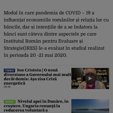
Modul în care pandemia de COVID – 19 a
influențat economiile românilor și relația lor cu
băncile, dar și intențiile de a se îndatora la
bănci sunt câteva dintre aspectele pe care
Institutul Român pentru Evaluare și
Strategie(IRES) le-a evaluat în studiul realizat
în perioada 20 -21 mai 2020.
Ion Cristoiu | O nouă
VIDEO
diversiune a Guvernului mai mult
decât demis: Așa zisa Criză
energetică
09:46
Nivelul apei în Dunăre, în
MEDIU
creștere. Ungaria renunță la
reducerea voluntară a