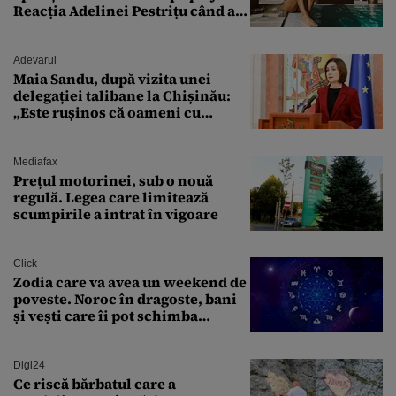
Reacția Adelinei Pestrițu când a
văzut-o
Adevarul
Maia Sandu, după vizita unei
delegației talibane la Chișinău:
„Este rușinos că oameni cu
funcții înalte nu se
documentează”
Mediafax
Prețul motorinei, sub o nouă
regulă. Legea care limitează
scumpirile a intrat în vigoare
Click
Zodia care va avea un weekend de
poveste. Noroc în dragoste, bani
și vești care îi pot schimba
viitorul
Digi24
Ce riscă bărbatul care a