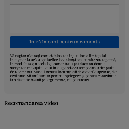
Intră în cont pentru a comenta
Vă rugăm să țineți cont că folosirea injuriilor, a limbajului
instigator la ură, a apelurilor la violență sau trimiterea repetată,
în mod abuziv, a aceluiași comentariu pot duce nu doar la
ștergerea mesajului, ci și la suspendarea temporară a dreptului
de a comenta. Site-ul nostru încurajează dezbaterile aprinse, dar
civilizate. Vă mulțumim pentru înțelegere și pentru contribuția
la o discuție bazată pe argumente, nu pe atacuri.
Recomandarea video