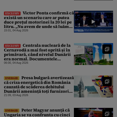
Victor Ponta confirmă că
EXCLUSIV
există un scenariu care ar putea
duce prețul motorinei la 20 lei pe
litru. „Nu avem de unde să luăm
petrol”
15:01, 04 Aug 2026
Centrala nucleară de la
EXCLUSIV
Cernavodă a mai fost oprită și în
primăvară, când nivelul Dunării
era normal. Documentele
descoperite de Gândul arată că
06:00, 04 Aug 2026
reactoarele au fost închise timp
de 20 de zile
Presa bulgară avertizează
ENERGIE
că criza energetică din România
cauzată de scăderea debitului
Dunării amenință toți furnizorii
balcanici de electricitate
21:09, 03 Aug 2026
Peter Magyar anunță că
ENERGIE
Ungaria se va confrunta cu cinci