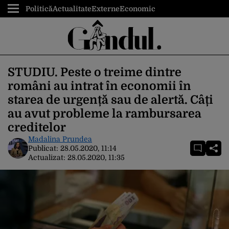
Politică
Actualitate
Externe
Economic
STUDIU. Peste o treime dintre
români au intrat în economii în
starea de urgență sau de alertă. Câți
au avut probleme la rambursarea
creditelor
Madalina Prundea
Publicat:
28.05.2020, 11:14
Actualizat:
28.05.2020, 11:35