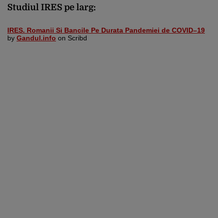
Studiul IRES pe larg:
IRES. Romanii Si Bancile Pe Durata Pandemiei de COVID–19
by
Gandul.info
on Scribd