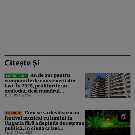
Citește Și
An de aur pentru
IMOBILIARE
companiile de construcții din
Iași. În 2025, profiturile au
explodat, deși numărul
angajaților a scăzut
11:05, 05 Aug 2026
Cum se va desfășura un
ENERGIE
festival muzical cu lumini în
Ungaria fără a depinde de rețeaua
publică, în ciuda crizei
energetice
21:13, 04 Aug 2026