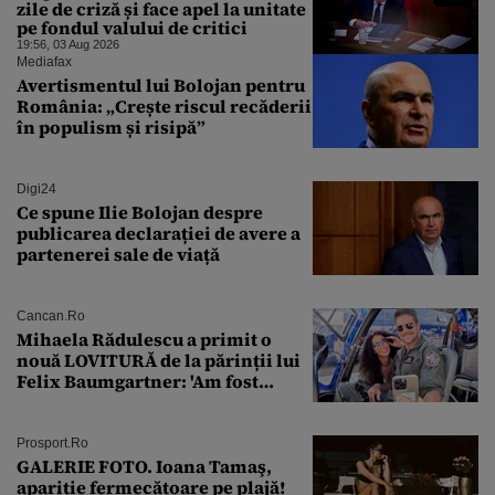
zile de criză și face apel la unitate
pe fondul valului de critici
19:56, 03 Aug 2026
Mediafax
Avertismentul lui Bolojan pentru
România: „Crește riscul recăderii
în populism și risipă”
Digi24
Ce spune Ilie Bolojan despre
publicarea declarației de avere a
partenerei sale de viață
Cancan.ro
Mihaela Rădulescu a primit o
nouă LOVITURĂ de la părinții lui
Felix Baumgartner: 'Am fost
ȘTEARSĂ complet din
Prosport.ro
GALERIE FOTO. Ioana Tamaş,
apariție fermecătoare pe plajă!