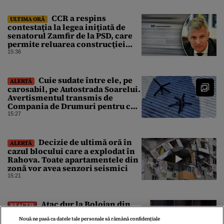
CCR a respins
ULTIMA ORĂ
contestaţia la legea iniţiată de
senatorul Zamfir de la PSD, care
permite reluarea construcţiei
hidrocentralelor din zonele
15:36
protejate
Cuie sudate între ele, pe
ALERTĂ
carosabil, pe Autostrada Soarelui.
Avertismentul transmis de
Compania de Drumuri pentru cei
care tranzitează A2
15:27
Decizie de ultimă oră în
ALERTĂ
cazul blocului care a explodat în
Rahova. Toate apartamentele din
zonă vor avea senzori seismici
15:21
Atac dur la Bolojan din
REACȚIE
interiorul PNL. Alin Tișe:
Nouă ne pasă ca datele tale personale să rămână confidențiale
„România, sub guvernarea PNL,