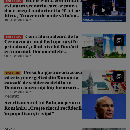
Victor Ponta confirmă că
EXCLUSIV
există un scenariu care ar putea
duce prețul motorinei la 20 lei pe
litru. „Nu avem de unde să luăm
petrol”
15:01, 04 Aug 2026
Centrala nucleară de la
EXCLUSIV
Cernavodă a mai fost oprită și în
primăvară, când nivelul Dunării
era normal. Documentele
descoperite de Gândul arată că
06:00, 04 Aug 2026
reactoarele au fost închise timp
de 20 de zile
Presa bulgară avertizează
ENERGIE
că criza energetică din România
cauzată de scăderea debitului
Dunării amenință toți furnizorii
balcanici de electricitate
21:09, 03 Aug 2026
Mediafax
Avertismentul lui Bolojan pentru
România: „Crește riscul recăderii
în populism și risipă”
Digi24