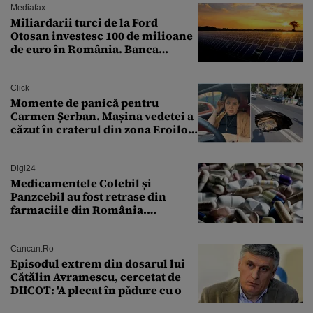
Mediafax
Miliardarii turci de la Ford
Otosan investesc 100 de milioane
de euro în România. Banca
Transilvania le acordă o
finanțare uriașă
Click
Momente de panică pentru
Carmen Șerban. Mașina vedetei a
căzut în craterul din zona Eroilor:
„M-am speriat foarte tare”
Digi24
Medicamentele Colebil și
Panzcebil au fost retrase din
farmaciile din România.
Explicația dată de Agenția
Națională a Medicamentului
Cancan.ro
Episodul extrem din dosarul lui
Cătălin Avramescu, cercetat de
DIICOT: 'A plecat în pădure cu o