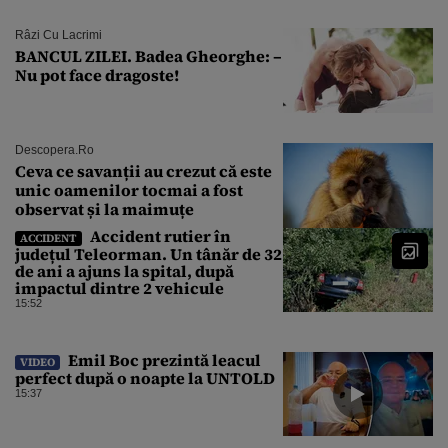
Râzi Cu Lacrimi
BANCUL ZILEI. Badea Gheorghe: –
Nu pot face dragoste!
Descopera.ro
Ceva ce savanții au crezut că este
unic oamenilor tocmai a fost
observat și la maimuțe
Accident rutier în
ACCIDENT
județul Teleorman. Un tânăr de 32
de ani a ajuns la spital, după
impactul dintre 2 vehicule
15:52
Emil Boc prezintă leacul
VIDEO
perfect după o noapte la UNTOLD
15:37