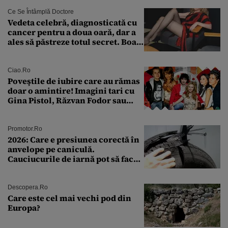
Ce Se Întâmplă Doctore
Vedeta celebră, diagnosticată cu
cancer pentru a doua oară, dar a
ales să păstreze totul secret. Boala
a fost descoperită la un control de
rutină
Ciao.ro
Poveştile de iubire care au rămas
doar o amintire! Imagini tari cu
Gina Pistol, Răzvan Fodor sau
Andra Măruţă şi foştii parteneri
Promotor.ro
2026: Care e presiunea corectă în
anvelope pe caniculă.
Cauciucurile de iarnă pot să facă
explozie la peste 40°C?
Descopera.ro
Care este cel mai vechi pod din
Europa?