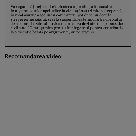
Vă rugăm să țineți cont că folosirea injuriilor, a limbajului
instigator la ură, a apelurilor la violență sau trimiterea repetată,
în mod abuziv, a aceluiași comentariu pot duce nu doar la
ștergerea mesajului, ci și la suspendarea temporară a dreptului
de a comenta. Site-ul nostru încurajează dezbaterile aprinse, dar
civilizate. Vă mulțumim pentru înțelegere și pentru contribuția
la o discuție bazată pe argumente, nu pe atacuri.
Recomandarea video