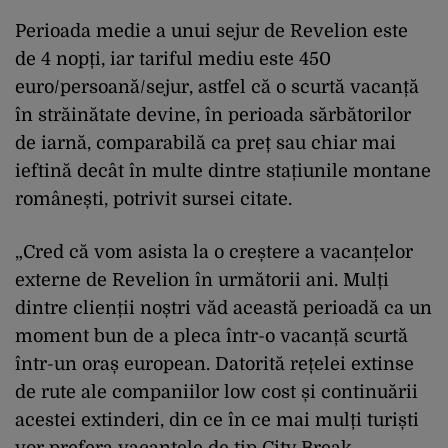
Perioada medie a unui sejur de Revelion este
de 4 nopți, iar tariful mediu este 450
euro/persoană/sejur, astfel că o scurtă vacanță
în străinătate devine, în perioada sărbătorilor
de iarnă, comparabilă ca preț sau chiar mai
ieftină decât în multe dintre stațiunile montane
românești, potrivit sursei citate.
„Cred că vom asista la o creștere a vacanțelor
externe de Revelion în următorii ani. Mulți
dintre clienții noștri văd această perioadă ca un
moment bun de a pleca într-o vacanță scurtă
într-un oraș european. Datorită rețelei extinse
de rute ale companiilor low cost și continuării
acestei extinderi, din ce în ce mai mulți turiști
vor prefera vacanțele de tip City Break,