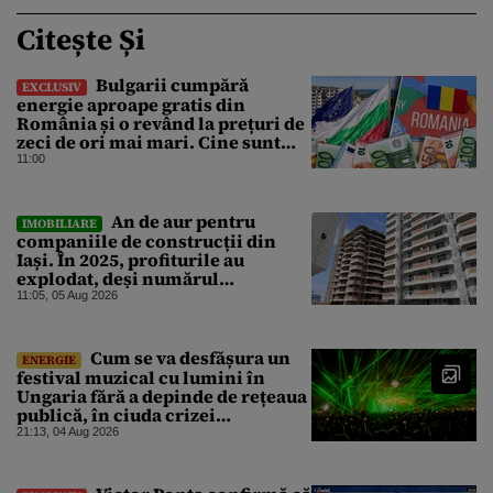
Citește Și
Bulgarii cumpără
EXCLUSIV
energie aproape gratis din
România și o revând la prețuri de
zeci de ori mai mari. Cine sunt
noii „băieți deștepți” din energie
11:00
de la sud de Dunăre
An de aur pentru
IMOBILIARE
companiile de construcții din
Iași. În 2025, profiturile au
explodat, deși numărul
angajaților a scăzut
11:05, 05 Aug 2026
Cum se va desfășura un
ENERGIE
festival muzical cu lumini în
Ungaria fără a depinde de rețeaua
publică, în ciuda crizei
energetice
21:13, 04 Aug 2026