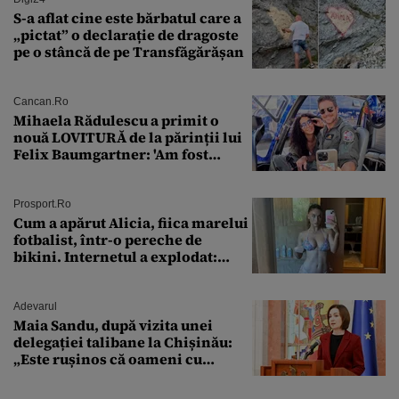
S-a aflat cine este bărbatul care a
„pictat” o declarație de dragoste
pe o stâncă de pe Transfăgărășan
Cancan.ro
Mihaela Rădulescu a primit o
nouă LOVITURĂ de la părinții lui
Felix Baumgartner: 'Am fost
ȘTEARSĂ complet din
Prosport.ro
Cum a apărut Alicia, fiica marelui
fotbalist, într-o pereche de
bikini. Internetul a explodat:
„Zeiță superbă!”
Adevarul
Maia Sandu, după vizita unei
delegației talibane la Chișinău:
„Este rușinos că oameni cu
funcții înalte nu se
documentează”