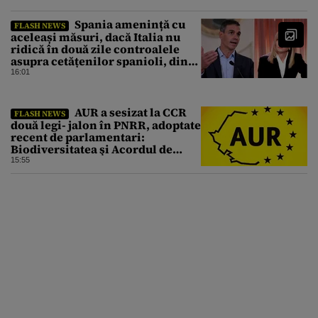
Spania amenință cu
FLASH NEWS
aceleași măsuri, dacă Italia nu
ridică în două zile controalele
asupra cetățenilor spanioli, din
cauza crizei migrației
16:01
AUR a sesizat la CCR
FLASH NEWS
două legi- jalon în PNRR, adoptate
recent de parlamentari:
Biodiversitatea şi Acordul de
împrumut cu BIRD
15:55