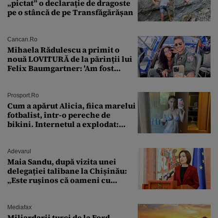
„pictat” o declarație de dragoste
pe o stâncă de pe Transfăgărășan
Cancan.ro
Mihaela Rădulescu a primit o
nouă LOVITURĂ de la părinții lui
Felix Baumgartner: 'Am fost
ȘTEARSĂ complet din
Prosport.ro
Cum a apărut Alicia, fiica marelui
fotbalist, într-o pereche de
bikini. Internetul a explodat:
„Zeiță superbă!”
Adevarul
Maia Sandu, după vizita unei
delegației talibane la Chișinău:
„Este rușinos că oameni cu
funcții înalte nu se
documentează”
Mediafax
Miliardarii turci de la Ford