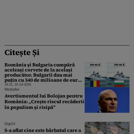
Citește Și
România și Bulgaria cumpără
aceleași corvete de la același
producător. Bulgarii dau mai
puțin cu 340 de milioane de euro.
Care este explicația
18:31, 18 Jul 2026
Mediafax
Avertismentul lui Bolojan pentru
România: „Crește riscul recăderii
în populism și risipă”
Digi24
S-a aflat cine este bărbatul care a