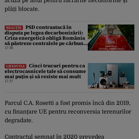
acuză pe altul pentru lucrările neconforme și
plăți blocate.
PSD contraatacă în
REACȚIE
disputa pe legea decarbonizării:
Criza energetică obligă România
să păstreze centralele pe cărbune.
Bolojan, acuzat de duplicitate
17:38
Cinci trucuri pentru ca
LIFESTYLE
electrocasnicele tale să consume
mai puțin și să reziste mai mult
17:27
Parcul C.A. Rosetti a fost promis încă din 2019,
cu finanțare UE pentru reconversia terenurilor
degradate.
Contractul semnat în 2020 prevedea