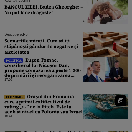
Râzi Cu Lacrimi
BANCUL ZILEI. Badea Gheorghe: –
Nu pot face dragoste!
Descopera.ro
Scenariile minții. Cum să îți
stăpânești gândurile negative și
anxietatea
Eugen Tomac,
POLITICĂ
consilierul lui Nicușor Dan,
propune comasarea a peste 1.500
de primării și reorganizarea
administrativă a județelor
17:02
Orașul din România
ECONOMIE
care a primit calificativul de
rating „a-” de la Fitch. Este la
același nivel cu Polonia sau Israel
16:41