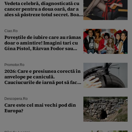
Vedeta celebră, diagnosticată cu
cancer pentru a doua oară, dar a
ales să păstreze totul secret. Boala
a fost descoperită la un control de
rutină
Ciao.ro
Poveştile de iubire care au rămas
doar o amintire! Imagini tari cu
Gina Pistol, Răzvan Fodor sau
Andra Măruţă şi foştii parteneri
Promotor.ro
2026: Care e presiunea corectă în
anvelope pe caniculă.
Cauciucurile de iarnă pot să facă
explozie la peste 40°C?
Descopera.ro
Care este cel mai vechi pod din
Europa?