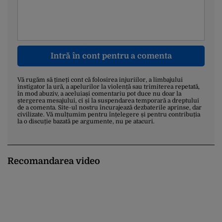
Intră în cont pentru a comenta
Vă rugăm să țineți cont că folosirea injuriilor, a limbajului
instigator la ură, a apelurilor la violență sau trimiterea repetată,
în mod abuziv, a aceluiași comentariu pot duce nu doar la
ștergerea mesajului, ci și la suspendarea temporară a dreptului
de a comenta. Site-ul nostru încurajează dezbaterile aprinse, dar
civilizate. Vă mulțumim pentru înțelegere și pentru contribuția
la o discuție bazată pe argumente, nu pe atacuri.
Recomandarea video