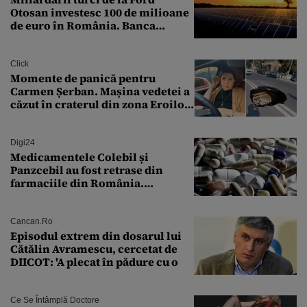
Otosan investesc 100 de milioane
de euro în România. Banca
Transilvania le acordă o
finanțare uriașă
Click
Momente de panică pentru
Carmen Șerban. Mașina vedetei a
căzut în craterul din zona Eroilor:
„M-am speriat foarte tare”
Digi24
Medicamentele Colebil și
Panzcebil au fost retrase din
farmaciile din România.
Explicația dată de Agenția
Națională a Medicamentului
Cancan.ro
Episodul extrem din dosarul lui
Cătălin Avramescu, cercetat de
DIICOT: 'A plecat în pădure cu o
Ce Se Întâmplă Doctore