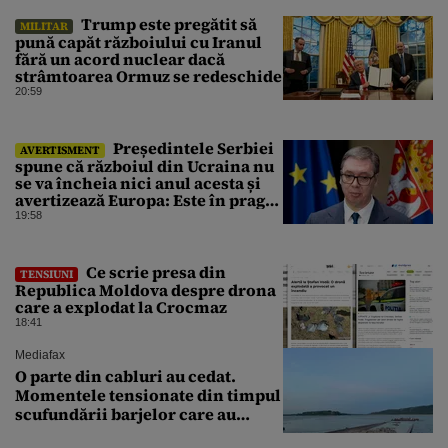
Trump este pregătit să
MILITAR
pună capăt războiului cu Iranul
fără un acord nuclear dacă
strâmtoarea Ormuz se redeschide
20:59
⁠Președintele Serbiei
AVERTISMENT
spune că războiul din Ucraina nu
se va încheia nici anul acesta și
avertizează Europa: Este în pragul
unui război la scară largă
19:58
Ce scrie presa din
TENSIUNI
Republica Moldova despre drona
care a explodat la Crocmaz
18:41
Mediafax
O parte din cabluri au cedat.
Momentele tensionate din timpul
scufundării barjelor care au
salvat Reactorul 2 de la