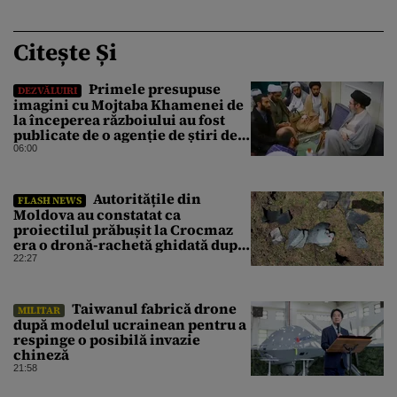
Citește Și
Primele presupuse
DEZVĂLUIRI
imagini cu Mojtaba Khamenei de
la începerea războiului au fost
publicate de o agenție de știri de
stat din Iran
06:00
Autoritățile din
FLASH NEWS
Moldova au constatat ca
proiectilul prăbușit la Crocmaz
era o dronă-rachetă ghidată după
finalizarea primei investigații
22:27
⁠Taiwanul fabrică drone
MILITAR
după modelul ucrainean pentru a
respinge o posibilă invazie
chineză
21:58