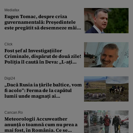
Mediafax
Eugen Tomac, despre criza
guvernamentală: Președintele
este pregătit să desemneze mâine
un candidat
Click
Fost șef al Investigațiilor
Criminale, dispărut de două zile!
Poliția îl caută în Deva: „L-ați
văzut?”
Digi24
„Dacă Rusia ia țările baltice, vom
fi acolo”: Ferma de la capătul
lumii unde magnați ai
tehnologiei vor să
supraviețuiască apocalipsei
Cancan.ro
Meteorologii Accuweather
anunță o toamnă cum nu prea a
mai fost, în România. Ce se