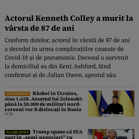
Actorul Kenneth Colley a murit la
vârsta de 87 de ani
Conform datelor, actorul în vârstă de 87 de ani
a decedat în urma complicațiilor cauzate de
Covid-19 și de pneumonie. Decesul a survenit
la domiciliul su din Kent, Ashford, fiind
confirmat și de Julian Owen, agentul său.
Război în Ucraina,
LIVE UPDATE
ziua 1.628. Anunțul lui Zelenski:
până la 50.000 de militari nord-
coreeni vor fi dislocați în Rusia
07:35
Trump spune că SUA
FLASH NEWS
sunt în „semi-negocieri” cu