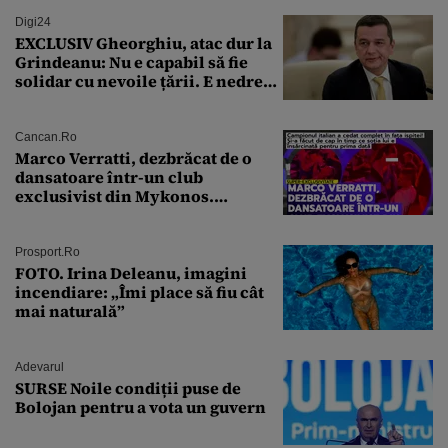
Cernavodă
Digi24
EXCLUSIV Gheorghiu, atac dur la
Grindeanu: Nu e capabil să fie
solidar cu nevoile țării. E nedrept
ca PSD să primească guvernarea
Cancan.ro
Marco Verratti, dezbrăcat de o
dansatoare într-un club
exclusivist din Mykonos.
Campionul italian a cedat
complet în fața ispitei!
Prosport.ro
FOTO. Irina Deleanu, imagini
incendiare: „Îmi place să fiu cât
mai naturală”
Adevarul
SURSE Noile condiții puse de
Bolojan pentru a vota un guvern