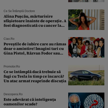
întâmplă în septembrie,
octombrie și noiembrie 2026, în
București. Pe ce dată ninge
Ce Se Întâmplă Doctore
Alina Pușcău, mărturisire
sfâșietoare înainte de operație. A
fost diagnosticată cu cancer la
sân în metastază: „Este singurul
tratament care o să mă ajute să
îmi salvez viața”
Ciao.ro
Poveştile de iubire care au rămas
doar o amintire! Imagini tari cu
Gina Pistol, Răzvan Fodor sau
Andra Măruţă şi foştii parteneri
Promotor.ro
Ce se întâmplă dacă trebuie să
fugi cu Tesla în timp ce încarcă?
Un atac armat reaprinde discuția
Descopera.ro
Este adevărat că inteligența
oamenilor scade?