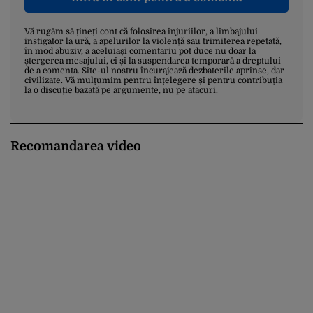
Vă rugăm să țineți cont că folosirea injuriilor, a limbajului
instigator la ură, a apelurilor la violență sau trimiterea repetată,
în mod abuziv, a aceluiași comentariu pot duce nu doar la
ștergerea mesajului, ci și la suspendarea temporară a dreptului
de a comenta. Site-ul nostru încurajează dezbaterile aprinse, dar
civilizate. Vă mulțumim pentru înțelegere și pentru contribuția
la o discuție bazată pe argumente, nu pe atacuri.
Recomandarea video