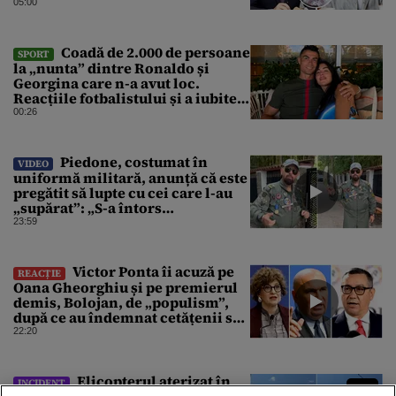
Gheorghiu. Ultima hotărâre de
05:00
guvern ar încerca să repare
greșeala vicepremierului
Coadă de 2.000 de persoane
SPORT
la „nunta” dintre Ronaldo și
Georgina care n-a avut loc.
Reacțiile fotbalistului și a iubitei
sale pe social media
00:26
Piedone, costumat în
VIDEO
uniformă militară, anunță că este
pregătit să lupte cu cei care l-au
„supărat”: „S-a întors
boomerangul”
23:59
Victor Ponta îi acuză pe
REACȚIE
Oana Gheorghiu și pe premierul
demis, Bolojan, de „populism”,
după ce au îndemnat cetățenii să
reducă consumul energetic
22:20
Elicopterul aterizat în
INCIDENT