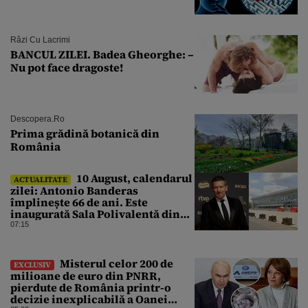
Râzi Cu Lacrimi
BANCUL ZILEI. Badea Gheorghe: –
Nu pot face dragoste!
Descopera.ro
Prima grădină botanică din
România
10 August, calendarul
ACTUALITATE
zilei: Antonio Banderas
împlinește 66 de ani. Este
inaugurată Sala Polivalentă din
București
07:15
Misterul celor 200 de
EXCLUSIV
milioane de euro din PNRR,
pierdute de România printr-o
decizie inexplicabilă a Oanei