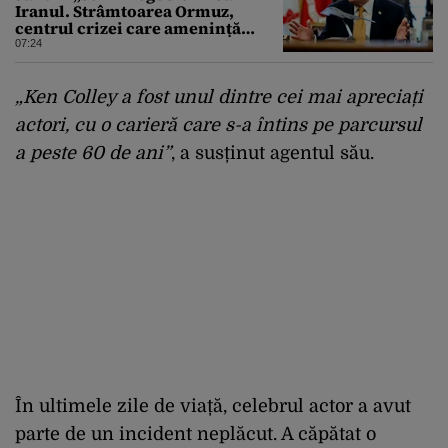
Iranul. Strâmtoarea Ormuz,
centrul crizei care amenință
piața mondială a petrolului
07:24
„Ken Colley a fost unul dintre cei mai apreciați
actori, cu o carieră care s-a întins pe parcursul
a peste 60 de ani”
, a susținut agentul său.
În ultimele zile de viață, celebrul actor a avut
parte de un incident neplăcut. A căpătat o