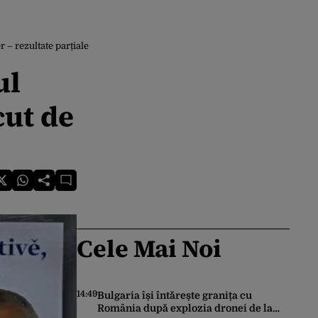
 – rezultate parțiale
ul
cut de
Cele Mai Noi
14:49
Bulgaria își întărește granița cu
România după explozia dronei de la