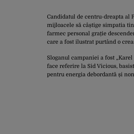
Candidatul de centru-dreapta al P
mijloacele să câștige simpatia ti
farmec personal grație descendenț
care a fost ilustrat purtând o cre
Sloganul campaniei a fost „Karel 
face referire la Sid Vicious, basi
pentru energia debordantă și no