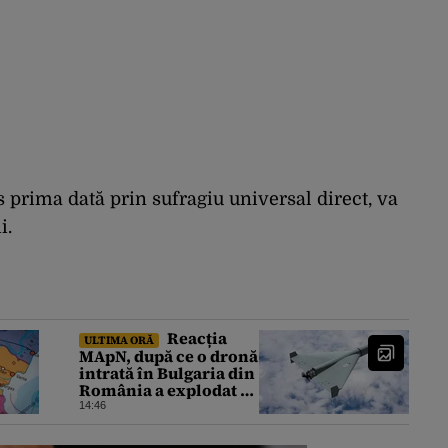
s prima dată prin sufragiu universal direct, va
i.
Reacția
ULTIMA ORĂ
MApN, după ce o dronă
intrată în Bulgaria din
România a explodat în
apropierea graniței
14:46