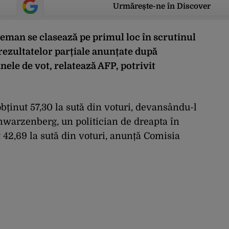
Urmărește-ne în Discover
eman se clasează pe primul loc în scrutinul
rezultatelor parțiale anunțate după
nele de vot, relatează AFP, potrivit
bținut 57,30 la sută din voturi, devansându-l
hwarzenberg, un politician de dreapta în
t 42,69 la sută din voturi, anunță Comisia