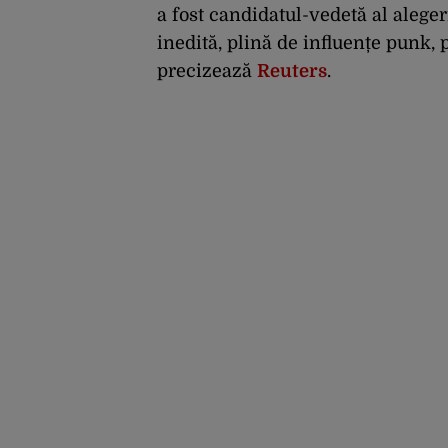
a fost candidatul-vedetă al alege
inedită, plină de influențe punk, p
precizează
Reuters
.