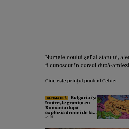
Numele noului șef al statului, ale
fi cunoscut în cursul după-amiezi
Cine este prințul punk al Cehiei
Bulgaria își
ULTIMA ORĂ
întărește granița cu
România după
explozia dronei de la
Kardam. Forțe
14:49
antidrone, mutate de
la frontiera cu Turcia