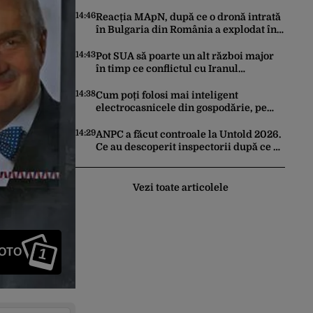
Kardam. Forțe antidrone, mutate de la
frontiera cu Turcia
14:46
Reacția MApN, după ce o dronă intrată
în Bulgaria din România a explodat în
apropierea graniței
14:43
Pot SUA să poarte un alt război major
în timp ce conflictul cu Iranul
epuizează stocurile de rachete Patriot,
THAAD și Tomahawk?
14:38
Cum poți folosi mai inteligent
electrocasnicele din gospodărie, pe
timp de vară. Ponturi pentru a le
prelungi durata de viață
14:29
ANPC a făcut controale la Untold 2026.
Ce au descoperit inspectorii după ce au
verificat 54 de operatori
Vezi toate articolele
1
FOTO