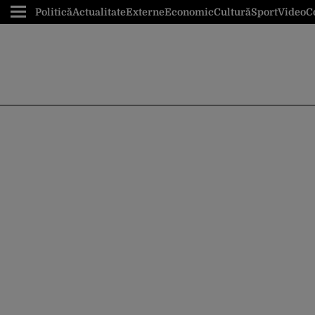
Politică
Actualitate
Externe
Economic
Cultură
Sport
Video
C