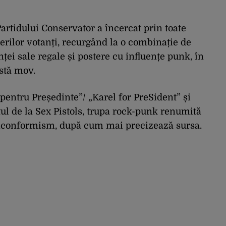
artidului Conservator a încercat prin toate
nerilor votanți, recurgând la o combinație de
ei sale regale și postere cu influențe punk, în
astă mov.
pentru Președinte”/ „Karel for PreSident” și
stul de la Sex Pistols, trupa rock-punk renumită
nconformism, după cum mai precizează sursa.