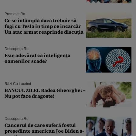
Andra Măruţă şi foştii parteneri
Promotor.ro
Ce se întâmplă dacă trebuie să
fugi cu Tesla în timp ce încarcă?
Un atac armat reaprinde discuția
Descopera.ro
Este adevărat că inteligența
oamenilor scade?
Râzi Cu Lacrimi
BANCUL ZILEI. Badea Gheorghe: –
Nu pot face dragoste!
Descopera.ro
Cancerul de care suferă fostul
președinte american Joe Biden s-