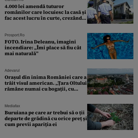
4.000 lei amendă tuturor
românilor care locuiesc la casă și
fac acest lucru în curte, crezând
că nu îi vede nimeni
Prosport.ro
FOTO. Irina Deleanu, imagini
incendiare: „Îmi place să fiu cât
mai naturală”
Adevarul
Orașul din inima României care a
trăit visul american. „Țara Oltului
rămâne numai cu bogații, cu
babele, cu moșnegii și cu
sărăntocii”
Mediafax
Buruiana pe care ar trebui să o ții
departe de grădină cu orice preț și
cum previi apariția ei