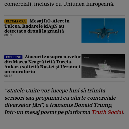
comerciali, inclusiv cu Uniunea Europeană.
Mesaj RO-Alert în
ULTIMA ORĂ
Tulcea. Radarele MApN au
detectat o dronă la graniţă
08:39
Atacurile asupra navelor
EXTERNE
din Marea Neagră irită Turcia.
Ankara solicită Rusiei și Ucrainei
un moratoriu
08:12
”Statele Unite vor începe luni să trimită
scrisori sau propuneri cu oferte comerciale
diverselor țări”, a transmis Donald Trump,
într-un mesaj postat pe platforma
Truth Social
.