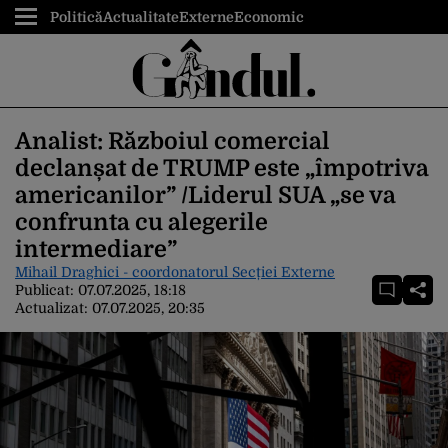
Politică
Actualitate
Externe
Economic
Analist: Războiul comercial
declanșat de TRUMP este „împotriva
americanilor” /Liderul SUA „se va
confrunta cu alegerile
intermediare”
Mihail Draghici - coordonatorul Secției Externe
Publicat:
07.07.2025, 18:18
Actualizat:
07.07.2025, 20:35