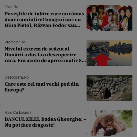
Ciao.ro
Poveştile de iubire care au rămas
doar o amintire! Imagini tari cu
Gina Pistol, Răzvan Fodor sau
Andra Măruţă şi foştii parteneri
Promotor.ro
Nivelul extrem de scăzut al
Dunării a dus la o descoperire
rară. Era acolo de aproximativ 80
de ani
Descopera.ro
Care este cel mai vechi pod din
Europa?
Râzi Cu Lacrimi
BANCUL ZILEI. Badea Gheorghe: –
Nu pot face dragoste!