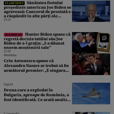
Sănătatea fostului
FLASH NEWS
președinte american Joe Biden se
agravează: Cancerul de prostată s-
a răspândit în alte părți ale
corpului
23:23
Hunter Biden spune că
SCANDALOS
regretă decizia tatălui său Joe
Biden de a-l grația: „I-a dăunat
enorm moștenirii sale”
22:58
Mediafax
Crin Antonescu spune că
Alexandru Nazare ar trebui să fie
următorul premier: „E singura
soluție”
Digi24
Drona care a explodat în
Bulgaria, aproape de România, a
fost identificată. Ce arată analiza
preliminară a epavei
Cancan.ro