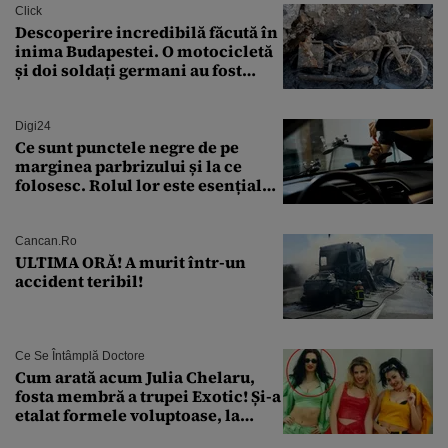
Click
Descoperire incredibilă făcută în
inima Budapestei. O motocicletă
și doi soldați germani au fost
găsiți în Dunăre
Digi24
Ce sunt punctele negre de pe
marginea parbrizului și la ce
folosesc. Rolul lor este esențial
pentru siguranța mașinii
Cancan.ro
ULTIMA ORĂ! A murit într-un
accident teribil!
Ce Se Întâmplă Doctore
Cum arată acum Julia Chelaru,
fosta membră a trupei Exotic! Și-a
etalat formele voluptoase, la
aproape 50 de ani