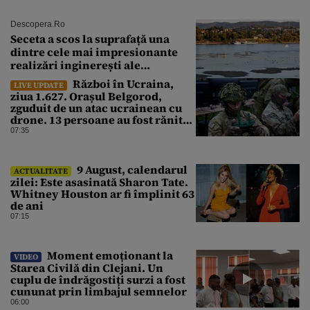
Descopera.ro
Seceta a scos la suprafață una
dintre cele mai impresionante
realizări inginerești ale
Imperiului Roman
Război în Ucraina,
LIVE UPDATE
ziua 1.627. Orașul Belgorod,
zguduit de un atac ucrainean cu
drone. 13 persoane au fost rănite
și mai multe clădiri, incendiate
07:35
9 August, calendarul
ACTUALITATE
zilei: Este asasinată Sharon Tate.
Whitney Houston ar fi împlinit 63
de ani
07:15
Moment emoționant la
VIDEO
Starea Civilă din Clejani. Un
cuplu de îndrăgostiți surzi a fost
cununat prin limbajul semnelor
06:00