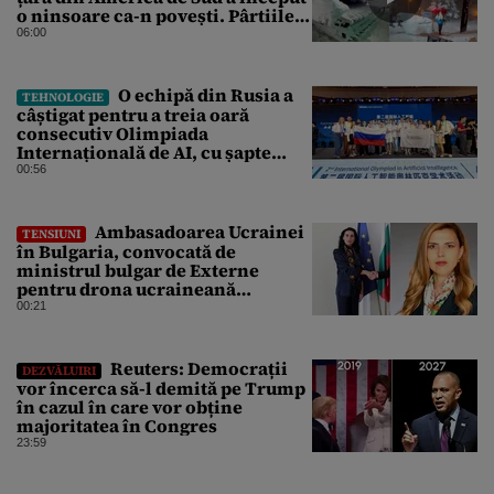
o ninsoare ca-n povești. Pârtiile
s-au umplut de schiori
06:00
O echipă din Rusia a
TEHNOLOGIE
câștigat pentru a treia oară
consecutiv Olimpiada
Internațională de AI, cu șapte
medalii din aur și una de bronz
00:56
Ambasadoarea Ucrainei
TENSIUNI
în Bulgaria, convocată de
ministrul bulgar de Externe
pentru drona ucraineană
prăbușită în apropierea
00:21
infrastructurii critice
Reuters: Democrații
DEZVĂLUIRI
vor încerca să-l demită pe Trump
în cazul în care vor obține
majoritatea în Congres
23:59