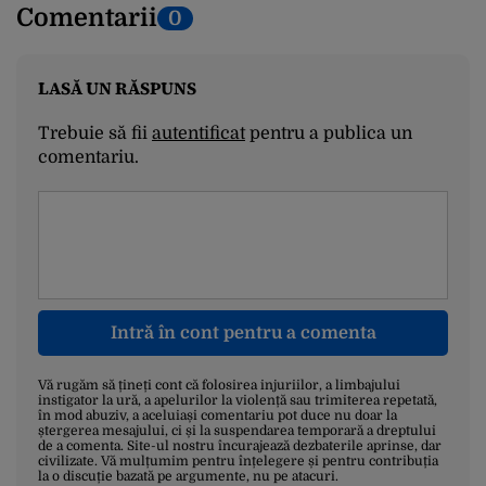
Comentarii
0
LASĂ UN RĂSPUNS
Trebuie să fii
autentificat
pentru a publica un
comentariu.
Intră în cont pentru a comenta
Vă rugăm să țineți cont că folosirea injuriilor, a limbajului
instigator la ură, a apelurilor la violență sau trimiterea repetată,
în mod abuziv, a aceluiași comentariu pot duce nu doar la
ștergerea mesajului, ci și la suspendarea temporară a dreptului
de a comenta. Site-ul nostru încurajează dezbaterile aprinse, dar
civilizate. Vă mulțumim pentru înțelegere și pentru contribuția
la o discuție bazată pe argumente, nu pe atacuri.