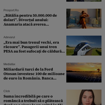
că nu îi vede nimeni
Prosport.ro
„Bătălia pentru 50.000.000 de
dolari”. Divorțul anului:
Anamaria atacă averea
milionarului
Adevarul
„Era mai bun trenul vechi, era
răcoare”. Pasagerii unui tren
PESA au fost sufocați de căldură
pe ruta București-Constanța
Mediafax
Miliardarii turci de la Ford
Otosan investesc 100 de milioane
de euro în România. Banca
Transilvania le acordă o
finanțare uriașă
Click
Suma incredibilă pe care o
româncă a trebuit să o plătească
după ce a ajuns la un spital în SUA: