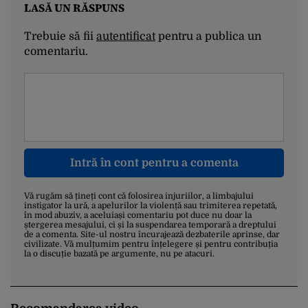
LASĂ UN RĂSPUNS
Trebuie să fii
autentificat
pentru a publica un
comentariu.
Intră în cont pentru a comenta
Vă rugăm să țineți cont că folosirea injuriilor, a limbajului
instigator la ură, a apelurilor la violență sau trimiterea repetată,
în mod abuziv, a aceluiași comentariu pot duce nu doar la
ștergerea mesajului, ci și la suspendarea temporară a dreptului
de a comenta. Site-ul nostru încurajează dezbaterile aprinse, dar
civilizate. Vă mulțumim pentru înțelegere și pentru contribuția
la o discuție bazată pe argumente, nu pe atacuri.