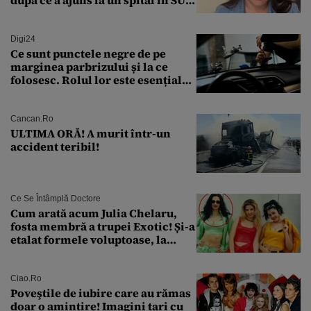
„Asta este America”
Digi24
Ce sunt punctele negre de pe
marginea parbrizului și la ce
folosesc. Rolul lor este esențial
pentru siguranța mașinii
Cancan.ro
ULTIMA ORĂ! A murit într-un
accident teribil!
Ce Se Întâmplă Doctore
Cum arată acum Julia Chelaru,
fosta membră a trupei Exotic! Și-a
etalat formele voluptoase, la
aproape 50 de ani
Ciao.ro
Poveştile de iubire care au rămas
doar o amintire! Imagini tari cu