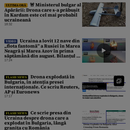
🚨 Ministerul bulgar al
ULTIMA ORĂ
Apărării: Drona care s-a prăbușit
în Kardam este cel mai probabil
ucraineană
18:32
Ucraina a lovit 12 nave din
VIDEO
„flota fantomă” a Rusiei în Marea
Neagră și Marea Azov în prima
săptămână din august. Bilanțul a
ajuns la 218
17:24
Drona explodată în
FLASH NEWS
Bulgaria, în atenția presei
internaționale. Ce scriu Reuters,
AP și Euronews
17:17
Ce scrie presa din
FLASH NEWS
Ucraina despre drona care a
explodat în Bulgaria, lângă
granița cu România