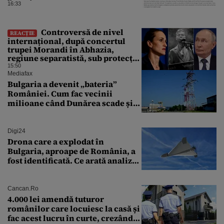
16:33
Controversă de nivel
REACȚIE
internațional, după concertul
trupei Morandi în Abhazia,
regiune separatistă, sub protecția
Rusiei
15:50
Mediafax
Bulgaria a devenit „bateria”
României. Cum fac vecinii
milioane când Dunărea scade și
Cernavodă produce puțin
Digi24
Drona care a explodat în
Bulgaria, aproape de România, a
fost identificată. Ce arată analiza
preliminară a epavei
Cancan.ro
4.000 lei amendă tuturor
românilor care locuiesc la casă și
fac acest lucru în curte, crezând