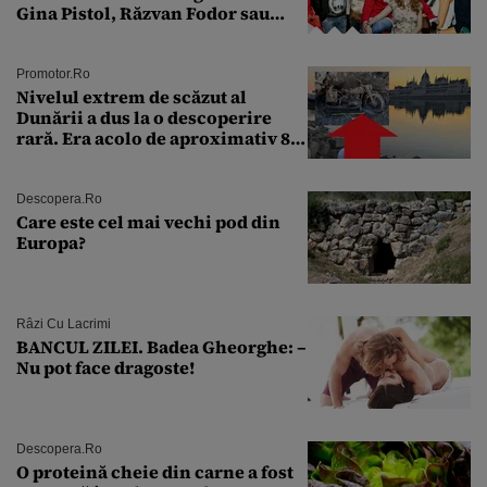
Gina Pistol, Răzvan Fodor sau
Andra Măruţă şi foştii parteneri
Promotor.ro
Nivelul extrem de scăzut al
Dunării a dus la o descoperire
rară. Era acolo de aproximativ 80
de ani
Descopera.ro
Care este cel mai vechi pod din
Europa?
Râzi Cu Lacrimi
BANCUL ZILEI. Badea Gheorghe: –
Nu pot face dragoste!
Descopera.ro
O proteină cheie din carne a fost