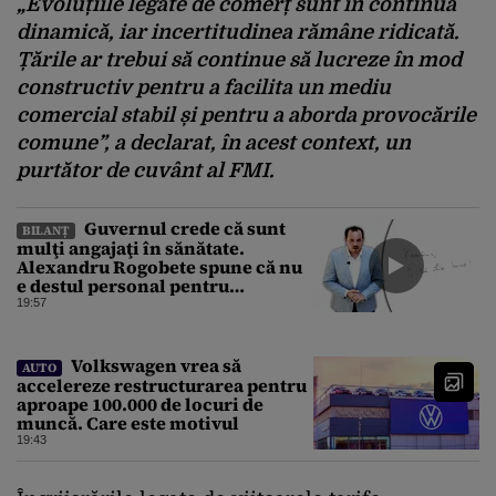
„Evoluțiile legate de comerț sunt în continuă
dinamică, iar incertitudinea rămâne ridicată.
Țările ar trebui să continue să lucreze în mod
constructiv pentru a facilita un mediu
comercial stabil și pentru a aborda provocările
comune”, a declarat, în acest context, un
purtător de cuvânt al FMI.
Guvernul crede că sunt
BILANȚ
mulţi angajaţi în sănătate.
Alexandru Rogobete spune că nu
e destul personal pentru
combaterea infecţiilor
19:57
nosocomiale
Volkswagen vrea să
AUTO
accelereze restructurarea pentru
aproape 100.000 de locuri de
muncă. Care este motivul
19:43