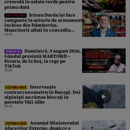
crescută în salata verde pentru
prima dată
Irineu Darău își face
DEZVĂLUIRI
campanie la uzinele de armament
închise din Dâmbovița.
Muncitorii aflați în concediu
forțat din cauza lipsei comenzilor
19:08
au fost chemați de acasă pentru a
da mâna cu Ministrul Economiei
Duminică, 9 august 2026,
EMISIUNI
Gândul prezintă MARTORII –
Feraru, de la hoț, la rege pe
TikTok
19:00
Intervenție
ULTIMA ORĂ
contracronometru în Bucegi. Doi
alpinişti au rămas blocaţi în
peretele Văii Albe
18:44
Anunțul Ministerului
ULTIMA ORĂ
Afacerilor Externe, după ce o