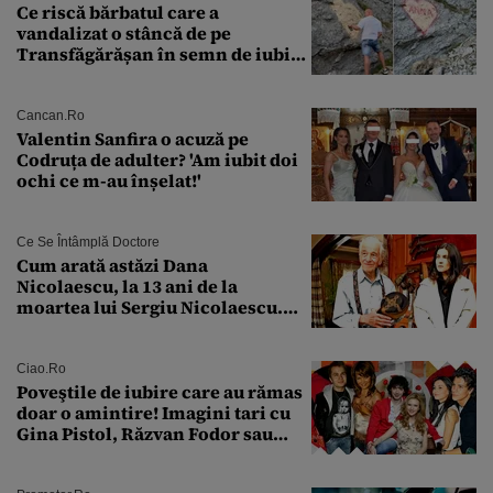
Ce riscă bărbatul care a
vandalizat o stâncă de pe
Transfăgărășan în semn de iubire
față de „Anna”
Cancan.ro
Valentin Sanfira o acuză pe
Codruța de adulter? 'Am iubit doi
ochi ce m-au înșelat!'
Ce Se Întâmplă Doctore
Cum arată astăzi Dana
Nicolaescu, la 13 ani de la
moartea lui Sergiu Nicolaescu.
Transformarea care i-a surprins
pe toți
Ciao.ro
Poveştile de iubire care au rămas
doar o amintire! Imagini tari cu
Gina Pistol, Răzvan Fodor sau
Andra Măruţă şi foştii parteneri