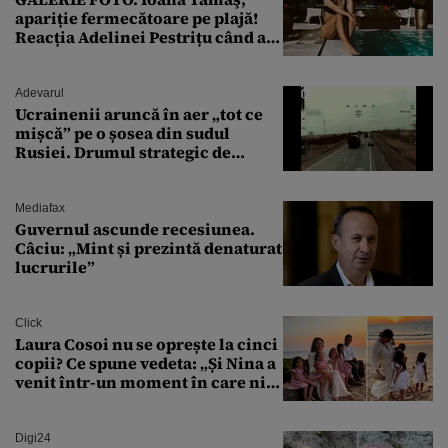
apariție fermecătoare pe plajă!
Reacția Adelinei Pestrițu când a
văzut-o
Adevarul
Ucrainenii aruncă în aer „tot ce
mișcă” pe o șosea din sudul
Rusiei. Drumul strategic de
aprovizionare către Crimeea este
controlat complet
Mediafax
Guvernul ascunde recesiunea.
Câciu: „Mint și prezintă denaturat
lucrurile”
Click
Laura Cosoi nu se oprește la cinci
copii? Ce spune vedeta: „Și Nina a
venit într-un moment în care nici
măcar nu mai discutam”
Digi24