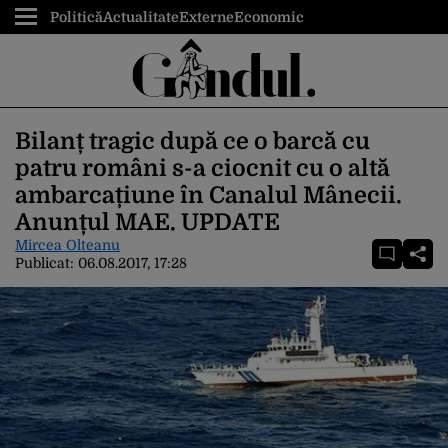
Politică
Actualitate
Externe
Economic
Bilanț tragic după ce o barcă cu
patru români s-a ciocnit cu o altă
ambarcațiune în Canalul Mânecii.
Anunțul MAE. UPDATE
Mircea Olteanu
Publicat:
06.08.2017, 17:28