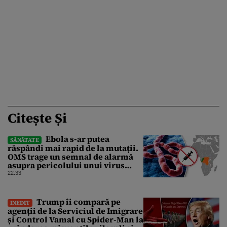
Citește Și
Ebola s-ar putea
SĂNĂTATE
răspândi mai rapid de la mutații.
OMS trage un semnal de alarmă
asupra pericolului unui virus
pentru care nu există vaccin
22:33
Trump îi compară pe
INEDIT
agenții de la Serviciul de Imigrare
și Control Vamal cu Spider-Man la