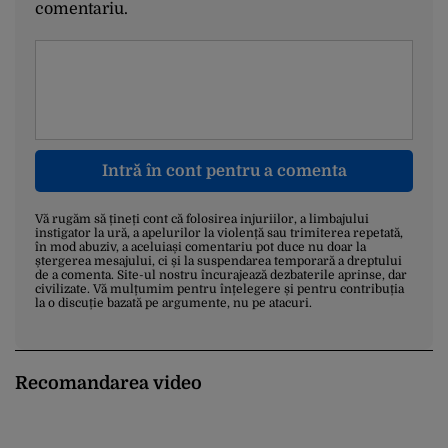
comentariu.
Intră în cont pentru a comenta
Vă rugăm să țineți cont că folosirea injuriilor, a limbajului
instigator la ură, a apelurilor la violență sau trimiterea repetată,
în mod abuziv, a aceluiași comentariu pot duce nu doar la
ștergerea mesajului, ci și la suspendarea temporară a dreptului
de a comenta. Site-ul nostru încurajează dezbaterile aprinse, dar
civilizate. Vă mulțumim pentru înțelegere și pentru contribuția
la o discuție bazată pe argumente, nu pe atacuri.
Recomandarea video