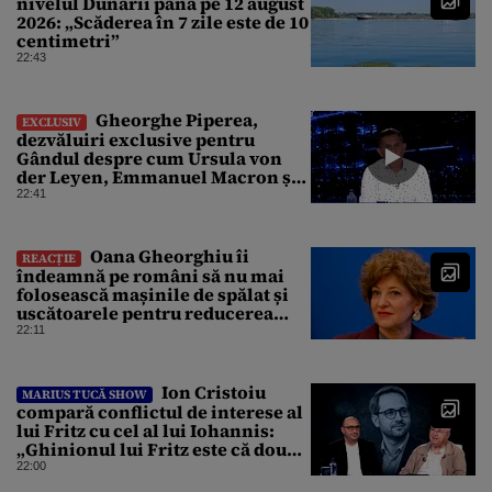
nivelul Dunării până pe 12 august
2026: „Scăderea în 7 zile este de 10
centimetri”
22:43
Gheorghe Piperea,
EXCLUSIV
dezvăluiri exclusive pentru
Gândul despre cum Ursula von
der Leyen, Emmanuel Macron și
Zelenski plănuiesc pe Signal să îl
22:41
pună „la respect” pe Trump
Oana Gheorghiu îi
REACȚIE
îndeamnă pe români să nu mai
folosească mașinile de spălat și
uscătoarele pentru reducerea
consumului de energie
22:11
Ion Cristoiu
MARIUS TUCĂ SHOW
compară conflictul de interese al
lui Fritz cu cel al lui Iohannis:
„Ghinionul lui Fritz este că două
instanțe l-au declarat
22:00
incompatibil”