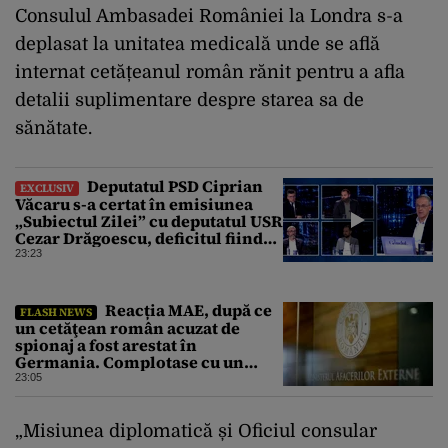
Consulul Ambasadei României la Londra s-a
deplasat la unitatea medicală unde se află
internat cetățeanul român rănit pentru a afla
detalii suplimentare despre starea sa de
sănătate.
Deputatul PSD Ciprian
EXCLUSIV
Văcaru s-a certat în emisiunea
„Subiectul Zilei” cu deputatul USR
Cezar Drăgoescu, deficitul fiind
motivul scandalului
23:23
Reacția MAE, după ce
FLASH NEWS
un cetăţean român acuzat de
spionaj a fost arestat în
Germania. Complotase cu un
ucrainean ca să asasineze un
23:05
producător de drone
„Misiunea diplomatică și Oficiul consular