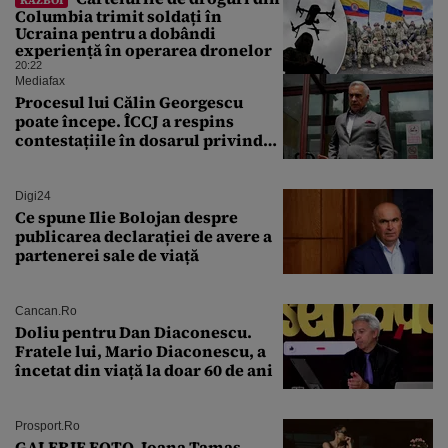
Columbia trimit soldați în
Ucraina pentru a dobândi
experiență în operarea dronelor
20:22
Mediafax
Procesul lui Călin Georgescu
poate începe. ÎCCJ a respins
contestațiile în dosarul privind
lovitura de stat
Digi24
Ce spune Ilie Bolojan despre
publicarea declarației de avere a
partenerei sale de viață
Cancan.ro
Doliu pentru Dan Diaconescu.
Fratele lui, Mario Diaconescu, a
încetat din viață la doar 60 de ani
Prosport.ro
GALERIE FOTO. Ioana Tamaş,