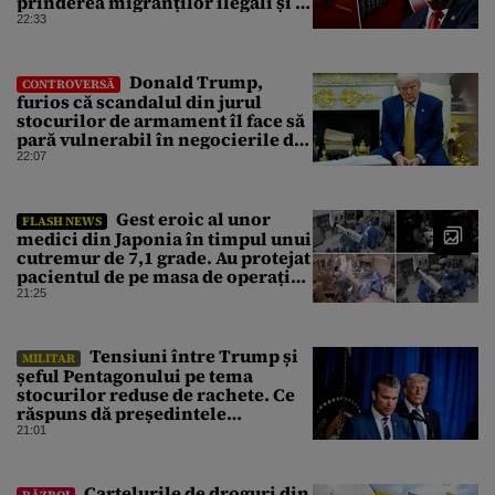
prinderea migranților ilegali și a
infractorilor
22:33
Donald Trump,
CONTROVERSĂ
furios că scandalul din jurul
stocurilor de armament îl face să
pară vulnerabil în negocierile de
pace cu Iranul
22:07
Gest eroic al unor
FLASH NEWS
medici din Japonia în timpul unui
cutremur de 7,1 grade. Au protejat
pacientul de pe masa de operație
cu propriile corpuri
21:25
Tensiuni între Trump și
MILITAR
șeful Pentagonului pe tema
stocurilor reduse de rachete. Ce
răspuns dă președintele
american
21:01
Cartelurile de droguri din
RĂZBOI