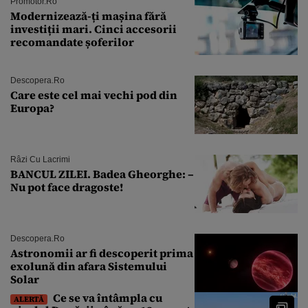
Promotor.ro
Modernizează-ți mașina fără
investiții mari. Cinci accesorii
recomandate șoferilor
Descopera.ro
Care este cel mai vechi pod din
Europa?
Râzi Cu Lacrimi
BANCUL ZILEI. Badea Gheorghe: –
Nu pot face dragoste!
Descopera.ro
Astronomii ar fi descoperit prima
exolună din afara Sistemului
Solar
Ce se va întâmpla cu
ALERTĂ