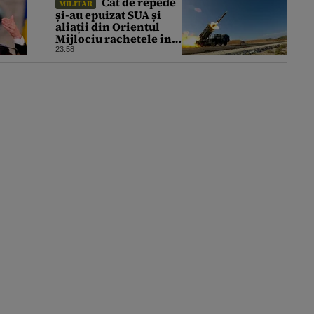
Cât de repede
MILITAR
și-au epuizat SUA și
aliații din Orientul
Mijlociu rachetele în
conflictul cu Iranul
23:58