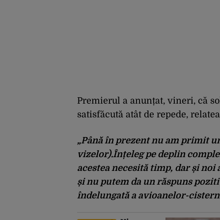
Premierul a anunțat, vineri, că so
satisfăcută atât de repede, relat
„Până în prezent nu am primit un
vizelor).Înțeleg pe deplin comple
acestea necesită timp, dar și noi
și nu putem da un răspuns pozitiv
îndelungată a avioanelor-cisternă