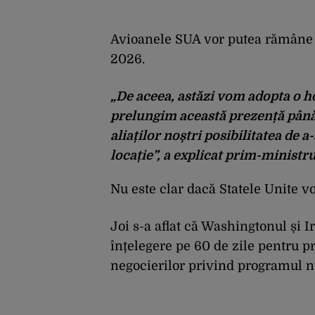
Avioanele SUA vor putea rămâne în
2026.
„De aceea, astăzi vom adopta o ho
prelungim această prezență până la
aliaților noștri posibilitatea de a-
locație”, a explicat prim-ministru
Nu este clar dacă Statele Unite v
Joi s-a aflat că Washingtonul și
înțelegere pe 60 de zile pentru p
negocierilor privind programul n