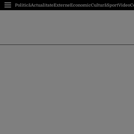
Politică
Actualitate
Externe
Economic
Cultură
Sport
Video
C