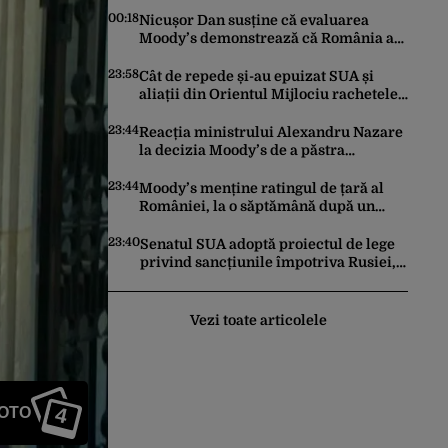
00:18
Nicușor Dan susține că evaluarea
Moody’s demonstrează că România a
făcut pașii necesari pentru a menține
încrederea investitorilor: „Totuși,
23:58
Cât de repede și-au epuizat SUA și
perspectiva rămâne rezervată”
aliații din Orientul Mijlociu rachetele
în conflictul cu Iranul
23:44
Reacția ministrului Alexandru Nazare
la decizia Moody’s de a păstra
România recomandată investitorilor:
„Este un răgaz, dar în niciun caz un
23:44
Moody’s menține ratingul de țară al
motiv de relaxare”
României, la o săptămână după un
raport similar al agenției Fitch. Lipsa
unui guvern cu puteri depline,
23:40
Senatul SUA adoptă proiectul de lege
principala vulnerabilitate din raport
privind sancțiunile împotriva Rusiei,
promovat de omul lui Trump
Vezi toate articolele
4
FOTO