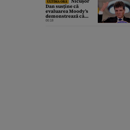
Nicușor
ULTIMA ORĂ
Dan susține că
evaluarea Moody’s
demonstrează că
România a făcut pașii
00:18
necesari pentru a
menține încrederea
investitorilor: „Totuși,
perspectiva rămâne
rezervată”