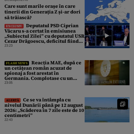
Care sunt marile orașe în care
tinerii din Generația Z și-ar dori
să trăiască?
Deputatul PSD Ciprian
EXCLUSIV
Văcaru s-a certat în emisiunea
„Subiectul Zilei” cu deputatul USR
Cezar Drăgoescu, deficitul fiind
motivul scandalului
23:23
Reacția MAE, după ce
FLASH NEWS
un cetăţean român acuzat de
spionaj a fost arestat în
Germania. Complotase cu un
ucrainean ca să asasineze un
23:05
producător de drone
Ce se va întâmpla cu
ALERTĂ
nivelul Dunării până pe 12 august
2026: „Scăderea în 7 zile este de 10
centimetri”
22:43