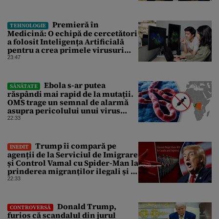
Premieră în
TEHNOLOGIE
Medicină: O echipă de cercetători
a folosit Inteligența Artificială
pentru a crea primele virusuri
sintetice la tratarea de E.coli
23:47
Ebola s-ar putea
SĂNĂTATE
răspândi mai rapid de la mutații.
OMS trage un semnal de alarmă
asupra pericolului unui virus
pentru care nu există vaccin
22:33
Trump îi compară pe
INEDIT
agenții de la Serviciul de Imigrare
și Control Vamal cu Spider-Man la
prinderea migranților ilegali și a
infractorilor
22:33
Donald Trump,
CONTROVERSĂ
furios că scandalul din jurul