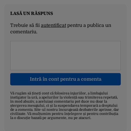
LASĂ UN RĂSPUNS
Trebuie să fii
autentificat
pentru a publica un
comentariu.
Intră în cont pentru a comenta
Vă rugăm să țineți cont că folosirea injuriilor, a limbajului
instigator la ură, a apelurilor la violență sau trimiterea repetată,
în mod abuziv, a aceluiași comentariu pot duce nu doar la
ștergerea mesajului, ci și la suspendarea temporară a dreptului
de a comenta. Site-ul nostru încurajează dezbaterile aprinse, dar
civilizate. Vă mulțumim pentru înțelegere și pentru contribuția
la o discuție bazată pe argumente, nu pe atacuri.