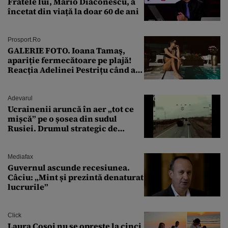
Fratele lui, Mario Diaconescu, a
încetat din viață la doar 60 de ani
Prosport.ro
GALERIE FOTO. Ioana Tamaş,
apariție fermecătoare pe plajă!
Reacția Adelinei Pestrițu când a
văzut-o
Adevarul
Ucrainenii aruncă în aer „tot ce
mișcă” pe o șosea din sudul
Rusiei. Drumul strategic de
aprovizionare către Crimeea este
controlat complet
Mediafax
Guvernul ascunde recesiunea.
Câciu: „Mint și prezintă denaturat
lucrurile”
Click
Laura Cosoi nu se oprește la cinci