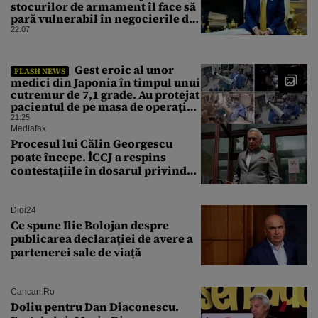
stocurilor de armament îl face să
pară vulnerabil în negocierile de
pace cu Iranul
22:07
Gest eroic al unor
FLASH NEWS
medici din Japonia în timpul unui
cutremur de 7,1 grade. Au protejat
pacientul de pe masa de operație
cu propriile corpuri
21:25
Mediafax
Procesul lui Călin Georgescu
poate începe. ÎCCJ a respins
contestațiile în dosarul privind
lovitura de stat
Digi24
Ce spune Ilie Bolojan despre
publicarea declarației de avere a
partenerei sale de viață
Cancan.ro
Doliu pentru Dan Diaconescu.