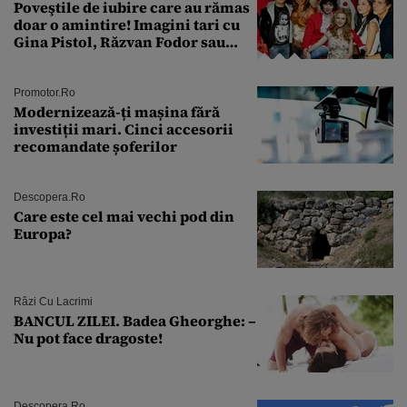
Poveştile de iubire care au rămas
doar o amintire! Imagini tari cu
Gina Pistol, Răzvan Fodor sau
Andra Măruţă şi foştii parteneri
Promotor.ro
Modernizează-ți mașina fără
investiții mari. Cinci accesorii
recomandate șoferilor
Descopera.ro
Care este cel mai vechi pod din
Europa?
Râzi Cu Lacrimi
BANCUL ZILEI. Badea Gheorghe: –
Nu pot face dragoste!
Descopera.ro