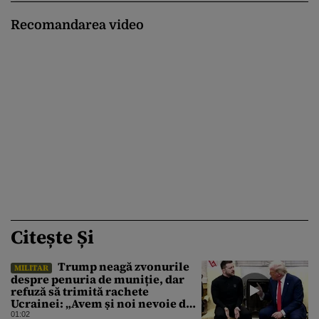
Recomandarea video
Citește Și
Trump neagă zvonurile
MILITAR
despre penuria de muniție, dar
refuză să trimită rachete
Ucrainei: „Avem și noi nevoie de
rachete”
01:02