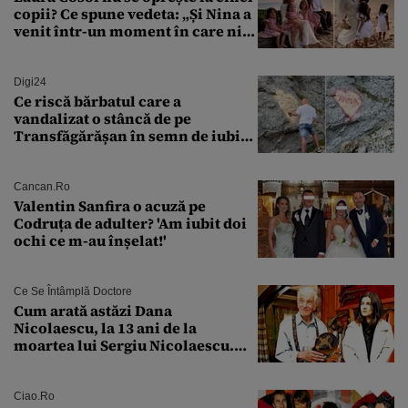
copii? Ce spune vedeta: „Și Nina a
venit într-un moment în care nici
măcar nu mai discutam”
Digi24
Ce riscă bărbatul care a
vandalizat o stâncă de pe
Transfăgărășan în semn de iubire
față de „Anna”
Cancan.ro
Valentin Sanfira o acuză pe
Codruța de adulter? 'Am iubit doi
ochi ce m-au înșelat!'
Ce Se Întâmplă Doctore
Cum arată astăzi Dana
Nicolaescu, la 13 ani de la
moartea lui Sergiu Nicolaescu.
Transformarea care i-a surprins
pe toți
Ciao.ro