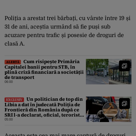
Poliția a arestat trei bărbați, cu vârste între 19 și
31 de ani, aceștia urmând să fie puși sub
acuzare pentru trafic și posesie de droguri de
clasă A.
Cum risipește Primăria
ALERTĂ
Capitalei banii pentru STB, în
plină criză financiară a societății
de transport
06:00
Un politician de top din
EXCLUSIV
Libia a dat în judecată Poliția de
Frontieră din România după ce
SRI l-a declarat, oficial, terorist
ISIS
05:00
Aceasta este cea mai mare captură de droguri