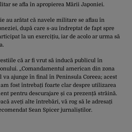
itar se afla în apropierea Mării Japoniei.
ie au arătat că navele militare se aflau în
neziei, după care s-au îndreptat de fapt spre
rticipat la un exercițiu, iar de acolo ar urma să
a.
stiile că ar fi vrut să inducă publicul în
agonului. „Comandamentul american din zona
l va ajunge în final în Peninsula Coreea; acest
am fost întrebați foarte clar despre utilizarea
ent pentru descurajare și ca prezență străină.
acă aveți alte întrebări, vă rog să le adresați
ecomendat Sean Spicer jurnaliștilor.