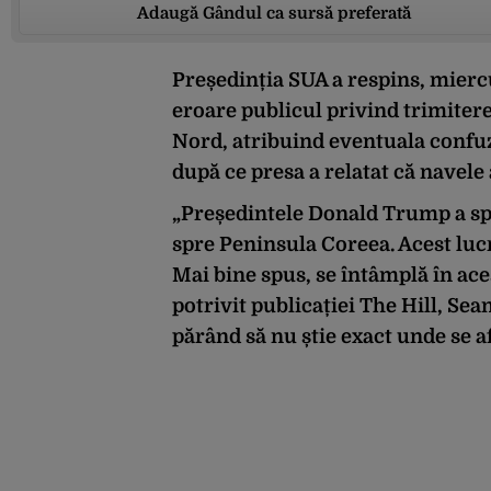
Adaugă Gândul ca sursă preferată
Președinția SUA a respins, miercur
eroare publicul privind trimiter
Nord, atribuind eventuala confuz
după ce presa a relatat că navele 
„Președintele Donald Trump a sp
spre Peninsula Coreea. Acest lucr
Mai bine spus, se întâmplă în ac
potrivit publicației The Hill, Sea
părând să nu știe exact unde se a