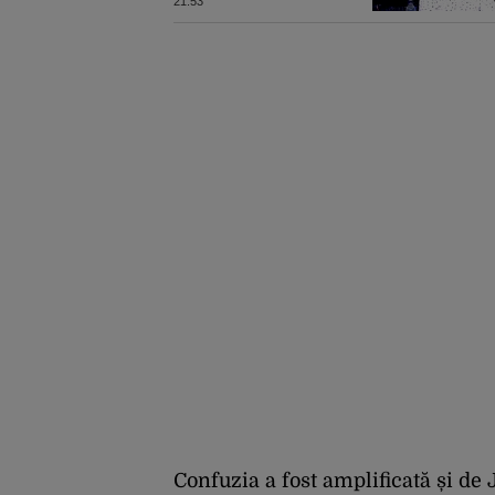
gaz și sobe sub formă
21:53
de certificate de CO2
Confuzia a fost amplificată și de