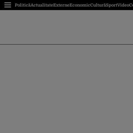
Politică
Actualitate
Externe
Economic
Cultură
Sport
Video
C