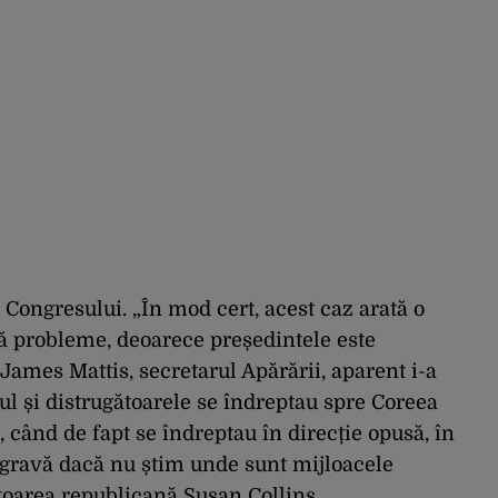
 Congresului. „În mod cert, acest caz arată o
ă probleme, deoarece președintele este
James Mattis, secretarul Apărării, aparent i-a
nul și distrugătoarele se îndreptau spre Coreea
 când de fapt se îndreptau în direcție opusă, în
e gravă dacă nu știm unde sunt mijloacele
atoarea republicană Susan Collins.