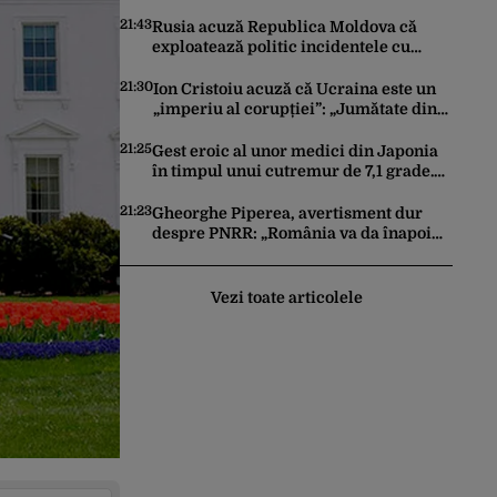
centralele pe gaz și sobe sub formă de
certificate de CO2
21:43
Rusia acuză Republica Moldova că
exploatează politic incidentele cu
drone. Declarațiile Maiei Sandu,
criticate de Moscova
21:30
Ion Cristoiu acuză că Ucraina este un
„imperiu al corupției”: „Jumătate din
banii trimiși se întorc în UE”
21:25
Gest eroic al unor medici din Japonia
în timpul unui cutremur de 7,1 grade.
Au protejat pacientul de pe masa de
operație cu propriile corpuri
21:23
Gheorghe Piperea, avertisment dur
despre PNRR: „România va da înapoi
banii europeni neinvestiți în energie,
chiar dacă a închis centralele pe
cărbune”
Vezi toate articolele