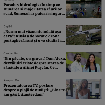
Paradox hidrologic: În timp ce
Dunărea și majoritatea râurilor
scad, Someșul ar putea fi singurul
mare râu cu debite în creștere
Digi24
„Nu am mai văzut niciodată așa
ceva”: Rusia a doborât o dronă
portugheză rară și o va studia la
un institut de cercetare
Cancan.ro
'Din păcate, s-a gravat'. Dan Alexa,
dezvăluiri triste despre starea de
sănătate a Alinei Pușcău. Ce
discuție au avut cu două zile în
urmă
Prosport.ro
Prezentatoarea TV, postare
despre o plajă de nudiști: „Bine te-
am găsit, Amsterdam”