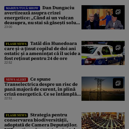
prezidențial respinge acuzațiile
Dan Dungaciu
MARIUS TUCĂ SHOW
avertizează asupra crizei
energetice: „Când ai un vulcan
deasupra, nu stai să găsești soluții
cu leucoplast”
23:00
Tatăl din Hunedoara
FLASH NEWS
care și-a ținut copilul de doi ani
ostatic și a amenințat că îl ucide a
fost reținut pentru 24 de ore
22:52
Ce spune
NEWS ALERT
Transelectrica despre un risc de
pană majoră de curent, în plină
criză energetică. Ce se întâmplă
cu Sistemul Electroenergetic
22:51
Național
Strategia pentru
FLASH NEWS
conservarea biodiversităţii,
adoptată de Camera Deputaţilor.