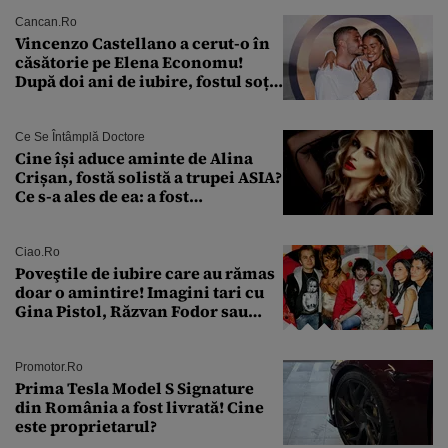
model 1997
Cancan.ro
Vincenzo Castellano a cerut-o în
căsătorie pe Elena Economu!
După doi ani de iubire, fostul soț
al Antoniei se pregătește de nuntă
Ce Se Întâmplă Doctore
Cine își aduce aminte de Alina
Crișan, fostă solistă a trupei ASIA?
Ce s-a ales de ea: a fost
condamnată la închisoare cu
suspendare. Ce acuzații i se aduc
Ciao.ro
Poveştile de iubire care au rămas
doar o amintire! Imagini tari cu
Gina Pistol, Răzvan Fodor sau
Andra Măruţă şi foştii parteneri
Promotor.ro
Prima Tesla Model S Signature
din România a fost livrată! Cine
este proprietarul?