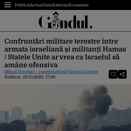
Politică
Actualitate
Externe
Economic
Confruntări militare terestre între
armata israeliană și militanți Hamas
/ Statele Unite ar vrea ca Israelul să
amâne ofensiva
Mihail Draghici - coordonatorul Secției Externe
Publicat:
23.10.2023, 17:06