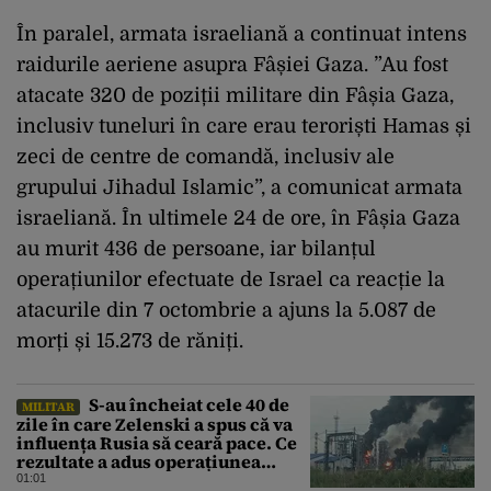
În paralel, armata israeliană a continuat intens
raidurile aeriene asupra Fâșiei Gaza. ”Au fost
atacate 320 de poziții militare din Fâșia Gaza,
inclusiv tuneluri în care erau teroriști Hamas și
zeci de centre de comandă, inclusiv ale
grupului Jihadul Islamic”, a comunicat armata
israeliană. În ultimele 24 de ore, în Fâșia Gaza
au murit 436 de persoane, iar bilanțul
operațiunilor efectuate de Israel ca reacție la
atacurile din 7 octombrie a ajuns la 5.087 de
morți și 15.273 de răniți.
S-au încheiat cele 40 de
MILITAR
zile în care Zelenski a spus că va
influența Rusia să ceară pace. Ce
rezultate a adus operațiunea
Kievului
01:01