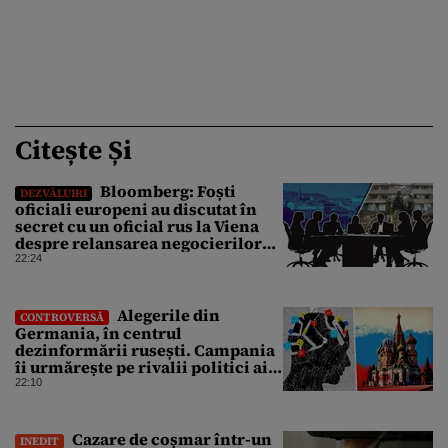
Citește Și
Bloomberg: Foști
DEZVĂLUIRI
oficiali europeni au discutat în
secret cu un oficial rus la Viena
despre relansarea negocierilor
de pace dintre Ucraina și Rusia
22:24
Alegerile din
CONTROVERSĂ
Germania, în centrul
dezinformării rusești. Campania
îi urmărește pe rivalii politici ai
partidului de extremă dreapta
22:10
AfD
Cazare de coșmar într-un
INEDIT