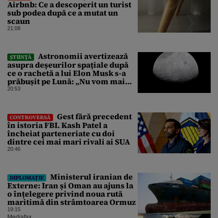
Airbnb: Ce a descoperit un turist
sub podea după ce a mutat un
scaun
21:08
Astronomii avertizează
ȘTIINȚĂ
asupra deșeurilor spațiale după
ce o rachetă a lui Elon Musk s-a
prăbușit pe Lună: „Nu vom mai
putea efectua zboruri spațiale”
20:53
Gest fără precedent
CONTROVERSĂ
în istoria FBI. Kash Patel a
încheiat parteneriate cu doi
dintre cei mai mari rivali ai SUA
20:46
Ministerul iranian de
DIPLOMAȚIE
Externe: Iran și Oman au ajuns la
o înțelegere privind noua rută
maritimă din strâmtoarea Ormuz
19:15
Mediafax