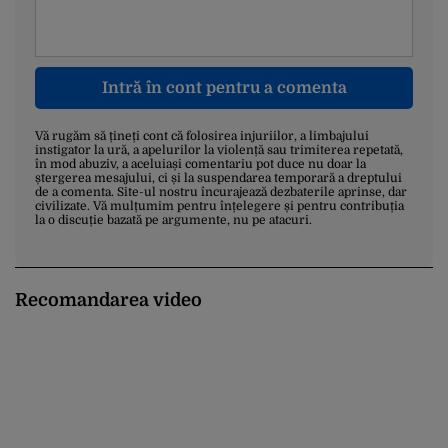
Intră în cont pentru a comenta
Vă rugăm să țineți cont că folosirea injuriilor, a limbajului
instigator la ură, a apelurilor la violență sau trimiterea repetată,
în mod abuziv, a aceluiași comentariu pot duce nu doar la
ștergerea mesajului, ci și la suspendarea temporară a dreptului
de a comenta. Site-ul nostru încurajează dezbaterile aprinse, dar
civilizate. Vă mulțumim pentru înțelegere și pentru contribuția
la o discuție bazată pe argumente, nu pe atacuri.
Recomandarea video