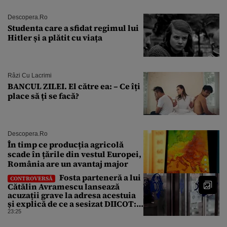
Descopera.ro
Studenta care a sfidat regimul lui
Hitler și a plătit cu viața
Râzi Cu Lacrimi
BANCUL ZILEI. El către ea: – Ce îți
place să ți se facă?
Descopera.ro
În timp ce producția agricolă
scade în țările din vestul Europei,
România are un avantaj major
Fosta parteneră a lui
CONTROVERSĂ
Cătălin Avramescu lansează
acuzații grave la adresa acestuia
și explică de ce a sesizat DIICOT:
„Făcea baie complet dezbrăcat cu
23:25
copiii”. Fostul consilier