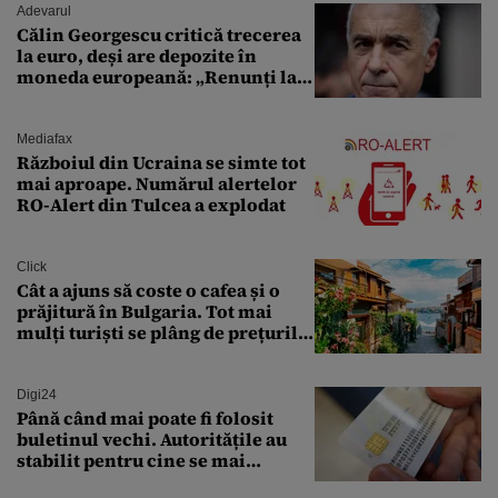
Adevarul
Călin Georgescu critică trecerea
la euro, deși are depozite în
moneda europeană: „Renunți la
leu, renunți la suveranitate”
Mediafax
Războiul din Ucraina se simte tot
mai aproape. Numărul alertelor
RO-Alert din Tulcea a explodat
Click
Cât a ajuns să coste o cafea și o
prăjitură în Bulgaria. Tot mai
mulți turiști se plâng de prețurile
ridicate
Digi24
Până când mai poate fi folosit
buletinul vechi. Autoritățile au
stabilit pentru cine se mai
eliberează cartea de identitate