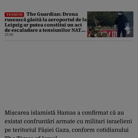
The Guardian: Drona
TENSIUNI
rusească găsită la aeroportul de la
Leipzig ar putea constitui un act
de escaladare a tensiunilor NATO-
Rusia
23:59
Mișcarea islamistă Hamas a confirmat că au
existat confruntări armate cu militari israelieni
pe teritoriul Fâșiei Gaza, conform cotidianului