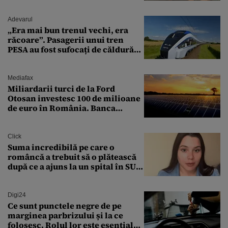
Adevarul
„Era mai bun trenul vechi, era
răcoare”. Pasagerii unui tren
PESA au fost sufocați de căldură
pe ruta București-Constanța
Mediafax
Miliardarii turci de la Ford
Otosan investesc 100 de milioane
de euro în România. Banca
Transilvania le acordă o
finanțare uriașă
Click
Suma incredibilă pe care o
româncă a trebuit să o plătească
după ce a ajuns la un spital în SUA:
„Asta este America”
Digi24
Ce sunt punctele negre de pe
marginea parbrizului și la ce
folosesc. Rolul lor este esențial