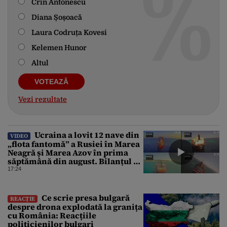
Crin Antonescu
Diana Șoșoacă
Laura Codruța Kovesi
Kelemen Hunor
Altul
Vezi rezultate
Ucraina a lovit 12 nave din
VIDEO
„flota fantomă” a Rusiei în Marea
Neagră și Marea Azov în prima
săptămână din august. Bilanțul a
ajuns la 218
17:24
Ce scrie presa bulgară
REACȚIE
despre drona explodată la granița
cu România: Reacțiile
politicienilor bulgari