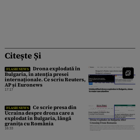
Citește Și
Drona explodată în
FLASH NEWS
Bulgaria, în atenția presei
internaționale. Ce scriu Reuters,
AP și Euronews
17:17
Ce scrie presa din
FLASH NEWS
Ucraina despre drona care a
explodat în Bulgaria, lângă
granița cu România
16:33