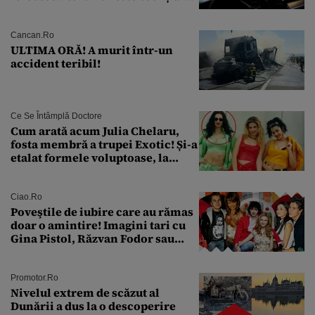
pentru siguranța mașinii
Cancan.ro
ULTIMA ORĂ! A murit într-un
accident teribil!
Ce Se Întâmplă Doctore
Cum arată acum Julia Chelaru,
fosta membră a trupei Exotic! Și-a
etalat formele voluptoase, la
aproape 50 de ani
Ciao.ro
Poveştile de iubire care au rămas
doar o amintire! Imagini tari cu
Gina Pistol, Răzvan Fodor sau
Andra Măruţă şi foştii parteneri
Promotor.ro
Nivelul extrem de scăzut al
Dunării a dus la o descoperire