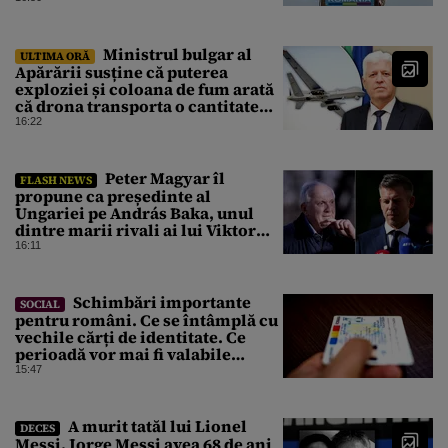
Ministrul bulgar al
ULTIMA ORĂ
Apărării susține că puterea
exploziei și coloana de fum arată
că drona transporta o cantitate
semnificativă de exploziv
16:22
Peter Magyar îl
FLASH NEWS
propune ca președinte al
Ungariei pe András Baka, unul
dintre marii rivali ai lui Viktor
Orbán
16:11
Schimbări importante
SOCIAL
pentru români. Ce se întâmplă cu
vechile cărți de identitate. Ce
perioadă vor mai fi valabile
buletinele clasice
15:47
A murit tatăl lui Lionel
DECES
Messi. Jorge Messi avea 68 de ani