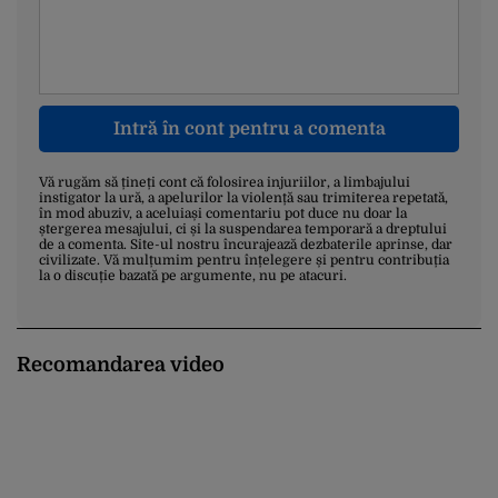
Intră în cont pentru a comenta
Vă rugăm să țineți cont că folosirea injuriilor, a limbajului
instigator la ură, a apelurilor la violență sau trimiterea repetată,
în mod abuziv, a aceluiași comentariu pot duce nu doar la
ștergerea mesajului, ci și la suspendarea temporară a dreptului
de a comenta. Site-ul nostru încurajează dezbaterile aprinse, dar
civilizate. Vă mulțumim pentru înțelegere și pentru contribuția
la o discuție bazată pe argumente, nu pe atacuri.
Recomandarea video