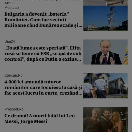
au fost închise
14:18
Mediafax
Bulgaria a devenit „bateria”
României. Cum fac vecinii
milioane când Dunărea scade și
Cernavodă produce puțin
Digi24
„Toată lumea este speriată”. Elita
rusă se teme că FSB „scapă de sub
control”, după ce Putin a extins
puterea serviciului
Cancan.ro
4.000 lei amendă tuturor
românilor care locuiesc la casă și
fac acest lucru în curte, crezând
că nu îi vede nimeni
Prosport.ro
Ce dramă! A murit tatăl lui Leo
Messi, Jorge Messi