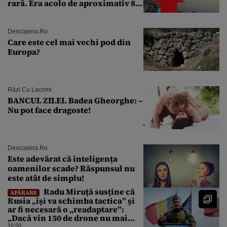
rară. Era acolo de aproximativ 80
de ani
Descopera.ro
Care este cel mai vechi pod din
Europa?
Râzi Cu Lacrimi
BANCUL ZILEI. Badea Gheorghe: –
Nu pot face dragoste!
Descopera.ro
Este adevărat că inteligența
oamenilor scade? Răspunsul nu
este atât de simplu!
Radu Miruță susține că
APĂRARE
Rusia „își va schimba tactica” și
ar fi necesară o „readaptare”:
„Dacă vin 150 de drone nu mai
suntem pe timp de pace”
16:50