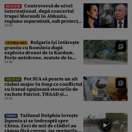
Controversă de nivel
REACȚIE
internațional, după concertul
trupei Morandi în Abhazia,
regiune separatistă, sub protecția
Rusiei
15:50
Bulgaria își întărește
ULTIMA ORĂ
granița cu România după
explozia dronei de la Kardam.
Forțe antidrone, mutate de la
frontiera cu Turcia
14:49
Pot SUA să poarte un alt
MILITAR
război major în timp ce conflictul
cu Iranul epuizează stocurile de
rachete Patriot, THAAD și
Tomahawk?
14:43
Taifunul Dolphin lovește
VIDEO
Japonia și se îndreaptă spre
China. Zeci de mii de clădiri au
rămas fără curent, iar porturile