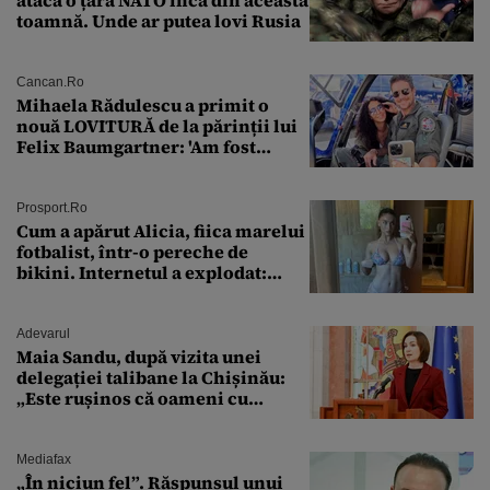
toamnă. Unde ar putea lovi Rusia
Cancan.ro
Mihaela Rădulescu a primit o
nouă LOVITURĂ de la părinții lui
Felix Baumgartner: 'Am fost
ȘTEARSĂ complet din
Prosport.ro
Cum a apărut Alicia, fiica marelui
fotbalist, într-o pereche de
bikini. Internetul a explodat:
„Zeiță superbă!”
Adevarul
Maia Sandu, după vizita unei
delegației talibane la Chișinău:
„Este rușinos că oameni cu
funcții înalte nu se
documentează”
Mediafax
„În niciun fel”. Răspunsul unui