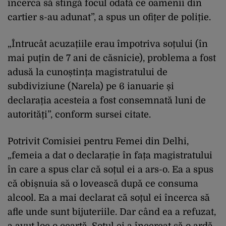
încerca să stingă focul odată ce oamenii din
cartier s-au adunat”, a spus un ofițer de poliție.
„Întrucât acuzațiile erau împotriva soțului (în
mai puțin de 7 ani de căsnicie), problema a fost
adusă la cunoștința magistratului de
subdiviziune (Narela) pe 6 ianuarie și
declarația acesteia a fost consemnată luni de
autorități”, conform sursei citate.
Potrivit Comisiei pentru Femei din Delhi,
„femeia a dat o declarație în fața magistratului
în care a spus clar că soțul ei a ars-o. Ea a spus
că obișnuia să o lovească după ce consuma
alcool. Ea a mai declarat că soțul ei încerca să
afle unde sunt bijuteriile. Dar când ea a refuzat,
a avut loc o ceartă. Soțul ei a încercat să o ardă