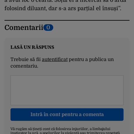
folosind diluant, dar s-a ars parțial el însuși”.
Comentarii
0
LASĂ UN RĂSPUNS
Trebuie să fii
autentificat
pentru a publica un
comentariu.
Intră în cont pentru a comenta
Vă rugăm să țineți cont că folosirea injuriilor, a limbajului
instigator la ură, a apelurilor la violență sau trimiterea repetată,