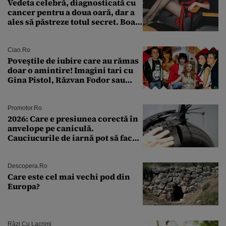
Vedeta celebră, diagnosticată cu
cancer pentru a doua oară, dar a
ales să păstreze totul secret. Boala
a fost descoperită la un control de
rutină
Ciao.ro
Poveştile de iubire care au rămas
doar o amintire! Imagini tari cu
Gina Pistol, Răzvan Fodor sau
Andra Măruţă şi foştii parteneri
Promotor.ro
2026: Care e presiunea corectă în
anvelope pe caniculă.
Cauciucurile de iarnă pot să facă
explozie la peste 40°C?
Descopera.ro
Care este cel mai vechi pod din
Europa?
Râzi Cu Lacrimi