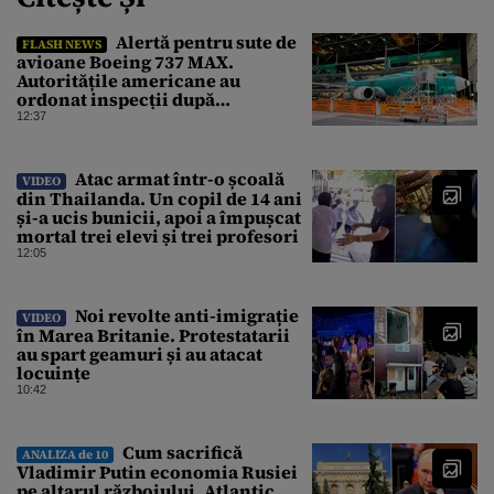
Alertă pentru sute de
FLASH NEWS
avioane Boeing 737 MAX.
Autoritățile americane au
ordonat inspecții după
descoperirea unor fisuri în
12:37
structura aeronavelor
Atac armat într-o școală
VIDEO
din Thailanda. Un copil de 14 ani
și-a ucis bunicii, apoi a împușcat
mortal trei elevi și trei profesori
12:05
Noi revolte anti-imigrație
VIDEO
în Marea Britanie. Protestatarii
au spart geamuri și au atacat
locuințe
10:42
Cum sacrifică
ANALIZA de 10
Vladimir Putin economia Rusiei
pe altarul războiului. Atlantic