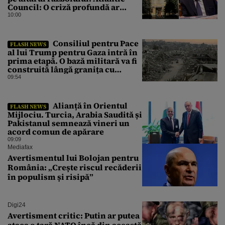
Council: O criză profundă ar
putea forța Kremlinul să apeleze
10:00
la ultimele resurse ale Băncii
Centrale
Consiliul pentru Pace
FLASH NEWS
al lui Trump pentru Gaza intră în
prima etapă. O bază militară va fi
construită lângă granița cu
Israelul
09:54
Alianță în Orientul
FLASH NEWS
Mijlociu. Turcia, Arabia Saudită și
Pakistanul semnează vineri un
acord comun de apărare
09:09
Mediafax
Avertismentul lui Bolojan pentru
România: „Crește riscul recăderii
în populism și risipă”
Digi24
Avertisment critic: Putin ar putea
ataca o țară NATO încă din această