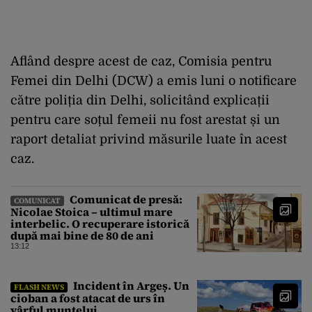
Aflând despre acest de caz, Comisia pentru
Femei din Delhi (DCW) a emis luni o notificare
către poliția din Delhi, solicitând explicații
pentru care soțul femeii nu fost arestat și un
raport detaliat privind măsurile luate în acest
caz.
Comunicat de presă:
COMUNICAT
Nicolae Stoica – ultimul mare
interbelic. O recuperare istorică
după mai bine de 80 de ani
13:12
Incident în Argeș. Un
FLASH NEWS
cioban a fost atacat de urs în
vârful muntelui