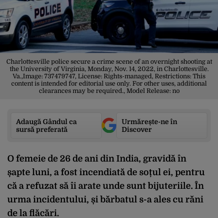
Charlottesville police secure a crime scene of an overnight shooting at
the University of Virginia, Monday, Nov. 14, 2022, in Charlottesville.
Va.,Image: 737479747, License: Rights-managed, Restrictions: This
content is intended for editorial use only. For other uses, additional
clearances may be required., Model Release: no
Adaugă Gândul ca
Urmărește-ne în
sursă preferată
Discover
O femeie de 26 de ani din India, gravidă în
șapte luni, a fost incendiată de soțul ei, pentru
că a refuzat să îi arate unde sunt bijuteriile. În
urma incidentului, și bărbatul s-a ales cu răni
de la flăcări.