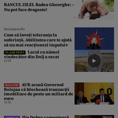
BANCUL ZILEI. Badea Gheorghe: –
Nu pot face dragoste!
Descopera.ro
Cum să înveți toleranța la
suferință. Abilitatea care te ajută
să nu mai reacționezi impulsiv
Lacul cu nămol
FLASH NEWS
vindecător din Dolj a secat
12:33
AUR acuză Guvernul
REACȚIE
Bolojan că blochează tranzacții
imobiliare de peste un miliard de
euro
12:32
Ilie Dobre comentează
EMISIUNI