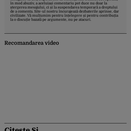
în mod abuziv, a aceluiași comentariu pot duce nu doar la
ștergerea mesajului, ci și la suspendarea temporară a dreptului
de a comenta. Site-ul nostru încurajează dezbaterile aprinse, dar
civilizate. Vă mulțumim pentru înțelegere și pentru contribuția
la o discuție bazată pe argumente, nu pe atacuri.
Recomandarea video
Citește Și