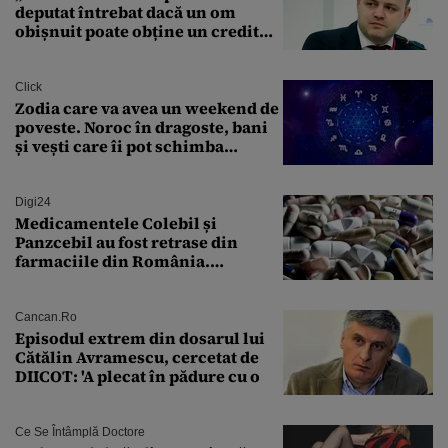
deputat întrebat dacă un om
obișnuit poate obține un credit
ipotecar
Click
Zodia care va avea un weekend de
poveste. Noroc în dragoste, bani
și vești care îi pot schimba
viitorul
Digi24
Medicamentele Colebil și
Panzcebil au fost retrase din
farmaciile din România.
Explicația dată de Agenția
Națională a Medicamentului
Cancan.ro
Episodul extrem din dosarul lui
Cătălin Avramescu, cercetat de
DIICOT: 'A plecat în pădure cu o
Ce Se Întâmplă Doctore