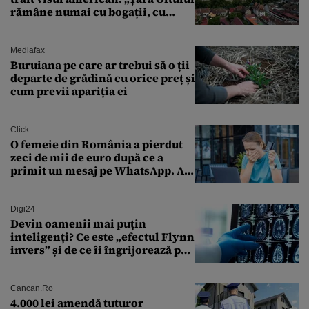
rămâne numai cu bogații, cu
babele, cu moșnegii și cu
sărăntocii”
Mediafax
Buruiana pe care ar trebui să o ții
departe de grădină cu orice preț și
cum previi apariția ei
Click
O femeie din România a pierdut
zeci de mii de euro după ce a
primit un mesaj pe WhatsApp. A
crezut că va moșteni 175.000 de
euro din Franța
Digi24
Devin oamenii mai puțin
inteligenți? Ce este „efectul Flynn
invers” și de ce îi îngrijorează pe
cercetători
Cancan.ro
4.000 lei amendă tuturor