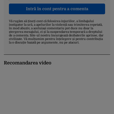
Intră în cont pentru a comenta
Vă rugăm să țineți cont că folosirea injuriilor, a limbajului
instigator la ură, a apelurilor la violență sau trimiterea repetată,
în mod abuziv, a aceluiași comentariu pot duce nu doar la
ștergerea mesajului, ci și la suspendarea temporară a dreptului
de a comenta. Site-ul nostru încurajează dezbaterile aprinse, dar
civilizate. Vă mulțumim pentru înțelegere și pentru contribuția
la o discuție bazată pe argumente, nu pe atacuri.
Recomandarea video