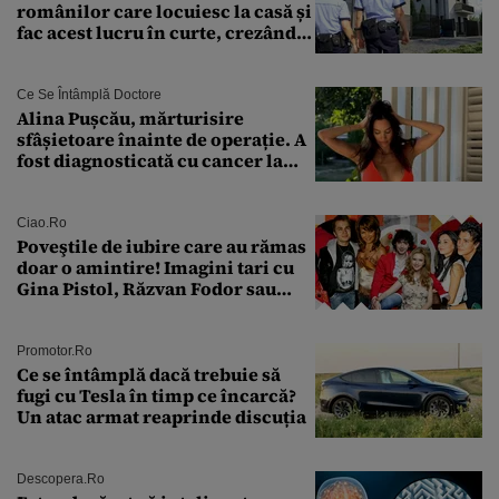
românilor care locuiesc la casă și
fac acest lucru în curte, crezând
că nu îi vede nimeni
Ce Se Întâmplă Doctore
Alina Pușcău, mărturisire
sfâșietoare înainte de operație. A
fost diagnosticată cu cancer la
sân în metastază: „Este singurul
tratament care o să mă ajute să
îmi salvez viața”
Ciao.ro
Poveştile de iubire care au rămas
doar o amintire! Imagini tari cu
Gina Pistol, Răzvan Fodor sau
Andra Măruţă şi foştii parteneri
Promotor.ro
Ce se întâmplă dacă trebuie să
fugi cu Tesla în timp ce încarcă?
Un atac armat reaprinde discuția
Descopera.ro