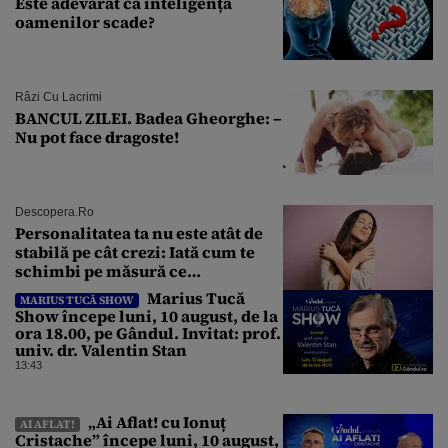
Este adevărat că inteligența
oamenilor scade?
Râzi Cu Lacrimi
BANCUL ZILEI. Badea Gheorghe: –
Nu pot face dragoste!
Descopera.ro
Personalitatea ta nu este atât de
stabilă pe cât crezi: Iată cum te
schimbi pe măsură ce
îmbătrânești
Marius Tucă
MARIUS TUCĂ SHOW
Show începe luni, 10 august, de la
ora 18.00, pe Gândul. Invitat: prof.
univ. dr. Valentin Stan
13:43
„Ai Aflat! cu Ionuț
AI AFLAT!
Cristache” începe luni, 10 august,