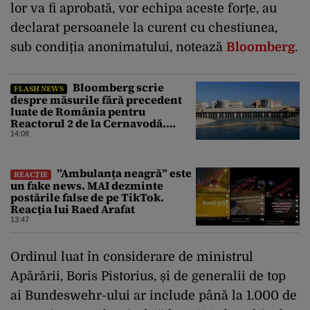
lor va fi aprobată, vor echipa aceste forțe, au
declarat persoanele la curent cu chestiunea,
sub condiția anonimatului, notează
Bloomberg
.
Bloomberg scrie
FLASH NEWS
despre măsurile fără precedent
luate de România pentru
Reactorul 2 de la Cernavodă.
Operațiunea a mai câștigat nouă
14:08
zile
”Ambulanța neagră” este
REACȚIE
un fake news. MAI dezminte
postările false de pe TikTok.
Reacția lui Raed Arafat
13:47
Ordinul luat în considerare de ministrul
Apărării, Boris Pistorius, și de generalii de top
ai Bundeswehr-ului ar include până la 1.000 de