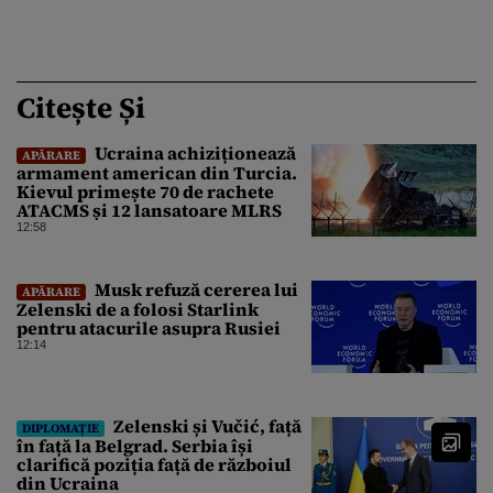
Citește Și
Ucraina achiziționează
APĂRARE
armament american din Turcia.
Kievul primește 70 de rachete
ATACMS și 12 lansatoare MLRS
12:58
Musk refuză cererea lui
APĂRARE
Zelenski de a folosi Starlink
pentru atacurile asupra Rusiei
12:14
Zelenski și Vučić, față
DIPLOMAȚIE
în față la Belgrad. Serbia își
clarifică poziția față de războiul
din Ucraina