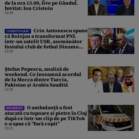
de la ora 15.00, live pe Gândul.
Invitat: Ion Cristoiu
13:39
Crin Antonescu spune
COMENTARIU
că Bolojan a transformat PNL
într-un satelit USR, asemănător
fostului club de fotbal Dinamo
Victoria, care a aparținut Miliției
13:33
Ștefan Popescu, analiză de
weekend. Ce înseamnă acordul
de la Mecca dintre Turcia,
Pakistan şi Arabia Saudită
13:30
O ambulanţă a fost
INCIDENT
atacată cu topoare și pietre la Cluj
după ce într-un clip de pe TikTok
s-a spus că ”fură copii”
13:21