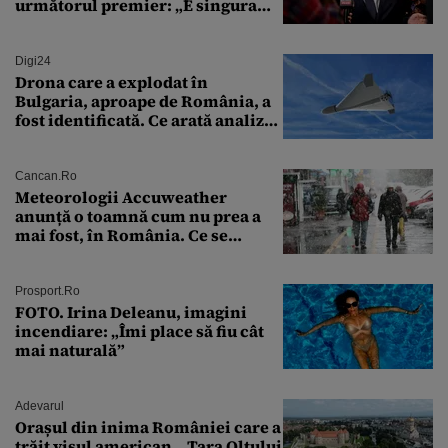
următorul premier: „E singura
soluție”
Digi24
Drona care a explodat în
Bulgaria, aproape de România, a
fost identificată. Ce arată analiza
preliminară a epavei
Cancan.ro
Meteorologii Accuweather
anunță o toamnă cum nu prea a
mai fost, în România. Ce se
întâmplă în septembrie,
octombrie și noiembrie 2026, în
București. Pe ce dată ninge
Prosport.ro
FOTO. Irina Deleanu, imagini
incendiare: „Îmi place să fiu cât
mai naturală”
Adevarul
Orașul din inima României care a
trăit visul american. „Țara Oltului