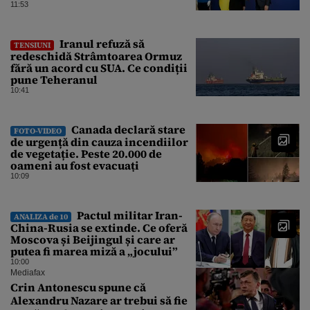
11:53
Iranul refuză să
TENSIUNI
redeschidă Strâmtoarea Ormuz
fără un acord cu SUA. Ce condiții
pune Teheranul
10:41
Canada declară stare
FOTO-VIDEO
de urgență din cauza incendiilor
de vegetație. Peste 20.000 de
oameni au fost evacuați
10:09
Pactul militar Iran-
ANALIZA de 10
China-Rusia se extinde. Ce oferă
Moscova și Beijingul și care ar
putea fi marea miză a „jocului”
10:00
Mediafax
Crin Antonescu spune că
Alexandru Nazare ar trebui să fie