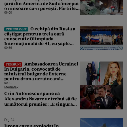
țară din America de Sud a început
o ninsoare ca-n povești. Pârtiile
s-au umplut de schiori
06:00
O echipă din Rusia a
TEHNOLOGIE
câștigat pentru a treia oară
consecutiv Olimpiada
Internațională de AI, cu șapte
medalii din aur și una de bronz
00:56
Ambasadoarea Ucrainei
TENSIUNI
în Bulgaria, convocată de
ministrul bulgar de Externe
pentru drona ucraineană
prăbușită în apropierea
00:21
infrastructurii critice
Mediafax
Crin Antonescu spune că
Alexandru Nazare ar trebui să fie
următorul premier: „E singura
soluție”
Digi24
Drona care a explodat în