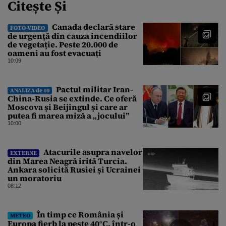
Citește Și
Canada declară stare
FOTO-VIDEO
de urgență din cauza incendiilor
de vegetație. Peste 20.000 de
oameni au fost evacuați
10:09
Pactul militar Iran-
ANALIZA de 10
China-Rusia se extinde. Ce oferă
Moscova și Beijingul și care ar
putea fi marea miză a „jocului”
10:00
Atacurile asupra navelor
EXTERNE
din Marea Neagră irită Turcia.
Ankara solicită Rusiei și Ucrainei
un moratoriu
08:12
În timp ce România și
METEO
Europa fierb la peste 40°C, într-o