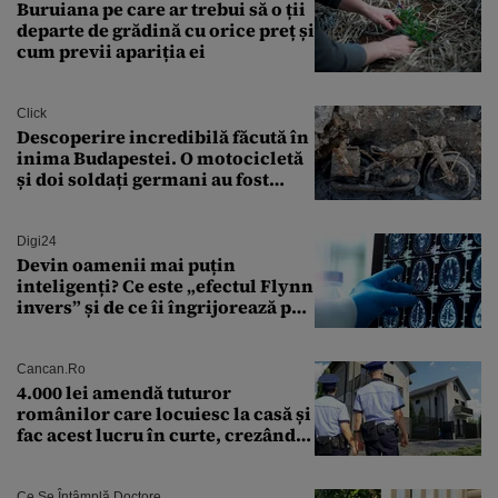
Buruiana pe care ar trebui să o ții
departe de grădină cu orice preț și
cum previi apariția ei
Click
Descoperire incredibilă făcută în
inima Budapestei. O motocicletă
și doi soldați germani au fost
găsiți în Dunăre
Digi24
Devin oamenii mai puțin
inteligenți? Ce este „efectul Flynn
invers” și de ce îi îngrijorează pe
cercetători
Cancan.ro
4.000 lei amendă tuturor
românilor care locuiesc la casă și
fac acest lucru în curte, crezând
că nu îi vede nimeni
Ce Se Întâmplă Doctore