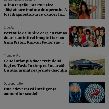
Alina Pușcău, mărturisire
sfâșietoare înainte de operație. A
fost diagnosticată cu cancer la
sân în metastază: „Este singurul
tratament care o să mă ajute să
îmi salvez viața”
Ciao.ro
Poveştile de iubire care au rămas
doar o amintire! Imagini tari cu
Gina Pistol, Răzvan Fodor sau
Andra Măruţă şi foştii parteneri
Promotor.ro
Ce se întâmplă dacă trebuie să
fugi cu Tesla în timp ce încarcă?
Un atac armat reaprinde discuția
Descopera.ro
Este adevărat că inteligența
oamenilor scade?