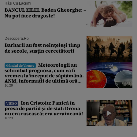
Râzi Cu Lacrimi
BANCUL ZILEI. Badea Gheorghe: –
Nu pot face dragoste!
Descopera.ro
Barbarii au fost neînțeleși timp
de secole, susțin cercetătorii
Meteorologii au
Gândul de Vreme
schimbat prognoza, cum va fi
vremea la început de săptămână.
ANM, informații de ultimă oră
pentru Gândul
10:29
Ion Cristoiu: Panică în
VIDEO
presa de partid și de stat: Drona
nu era rusească; era ucraineană!
10:23