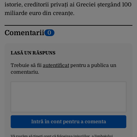
istorie, creditorii privați ai Greciei ștergând 100
miliarde euro din creanțe.
Comentarii
0
LASĂ UN RĂSPUNS
Trebuie să fii
autentificat
pentru a publica un
comentariu.
Intră în cont pentru a comenta
Vă rugăm să țineți cont că folosirea injuriilor, a limbajului