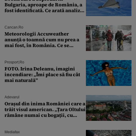
Bulgaria, aproape de România, a
fost identificată. Ce arată analiza
preliminară a epavei
Cancan.ro
Meteorologii Accuweather
anunță o toamnă cum nu prea a
mai fost, în România. Ce se
întâmplă în septembrie,
octombrie și noiembrie 2026, în
București. Pe ce dată ninge
Prosport.ro
FOTO. Irina Deleanu, imagini
incendiare: „Îmi place să fiu cât
mai naturală”
Adevarul
Orașul din inima României care a
trăit visul american. „Țara Oltului
rămâne numai cu bogații, cu
babele, cu moșnegii și cu
sărăntocii”
Mediafax