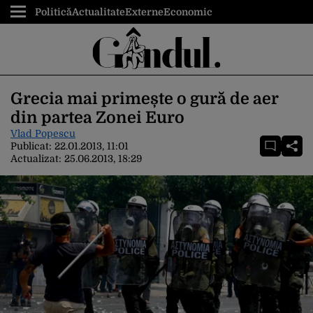
Politică
Actualitate
Externe
Economic
Grecia mai primește o gură de aer
din partea Zonei Euro
Vlad Popescu
Publicat:
22.01.2013, 11:01
Actualizat:
25.06.2013, 18:29