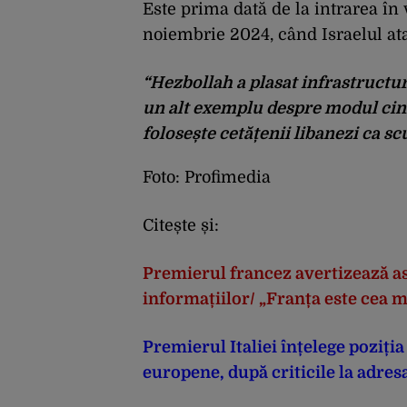
Este prima dată de la intrarea în 
noiembrie 2024, când Israelul ata
“Hezbollah a plasat infrastructura
un alt exemplu despre modul cini
folosește cetățenii libanezi ca s
Foto: Profimedia
Citește și:
Premierul francez avertizează 
informațiilor/ „Franța este cea m
Premierul Italiei înțelege poziți
europene, după criticile la adre