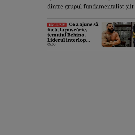
dintre grupul fundamentalist șiit 
Ce a ajuns să
EXCLUSIV
facă, la pușcărie,
temutul Bebino.
Liderul interlop
bucureștean, trimis la
05:00
reeducare