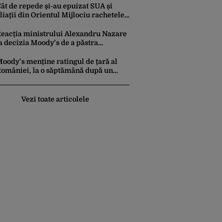
ncrederea investitorilor: „Totuși,
ât de repede și-au epuizat SUA și
erspectiva rămâne rezervată”
liații din Orientul Mijlociu rachetele
n conflictul cu Iranul
eacția ministrului Alexandru Nazare
a decizia Moody’s de a păstra
omânia recomandată investitorilor:
Este un răgaz, dar în niciun caz un
oody’s menține ratingul de țară al
otiv de relaxare”
omâniei, la o săptămână după un
aport similar al agenției Fitch. Lipsa
nui guvern cu puteri depline,
rincipala vulnerabilitate din raport
Vezi toate articolele