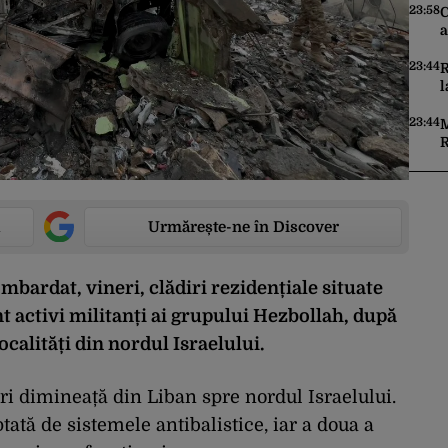
î
23:58
C
p
a
î
23:44
R
l
R
„
23:44
M
m
R
r
u
p
Urmărește-ne în Discover
mbardat, vineri, clădiri rezidențiale situate
nt activi militanți ai grupului Hezbollah, după
ocalități din nordul Israelului.
ri dimineață din Liban spre nordul Israelului.
tată de sistemele antibalistice, iar a doua a