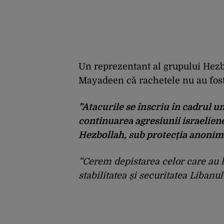
Un reprezentant al grupului Hezbo
Mayadeen că rachetele nu au fost
”Atacurile se înscriu în cadrul u
continuarea agresiunii israelien
Hezbollah, sub protecția anonim
”Cerem depistarea celor care au l
stabilitatea și securitatea Liban