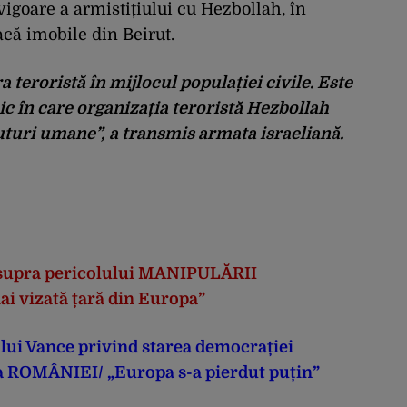
vigoare a armistițiului cu Hezbollah, în
că imobile din Beirut.
 teroristă în mijlocul populației civile. Este
c în care organizația teroristă Hezbollah
cuturi umane”, a transmis armata israeliană.
asupra pericolului MANIPULĂRII
ai vizată țară din Europa”
a lui Vance privind starea democrației
sa ROMÂNIEI/ „Europa s-a pierdut puțin”