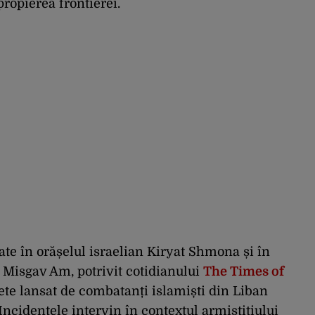
propierea frontierei.
ate în orășelul israelian Kiryat Shmona și în
i Misgav Am, potrivit cotidianului
The Times of
hete lansat de combatanți islamiști din Liban
Incidentele intervin în contextul armistițiului