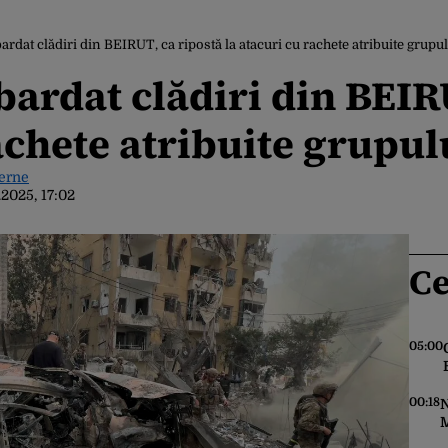
ardat clădiri din BEIRUT, ca ripostă la atacuri cu rachete atribuite grupu
bardat clădiri din BEIR
rachete atribuite grupu
terne
.2025, 17:02
Ce
05:00
00:18
N
M
f