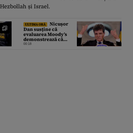
Hezbollah și Israel.
Nicușor
ULTIMA ORĂ
Dan susține că
evaluarea Moody’s
demonstrează că
România a făcut pașii
00:18
necesari pentru a
menține încrederea
investitorilor: „Totuși,
perspectiva rămâne
rezervată”