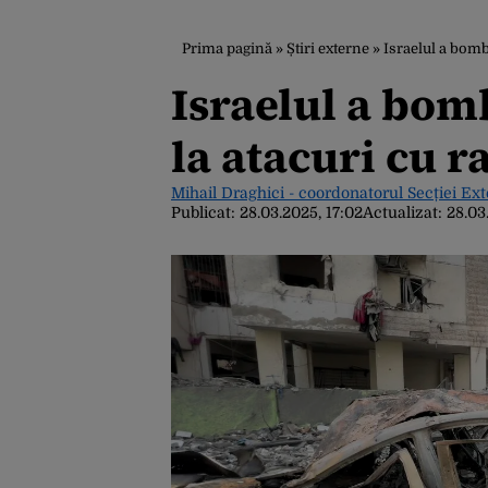
Prima pagină
»
Știri externe
»
Israelul a bomb
Israelul a bom
la atacuri cu 
Mihail Draghici - coordonatorul Secției Ex
Publicat:
28.03.2025, 17:02
Actualizat:
28.03