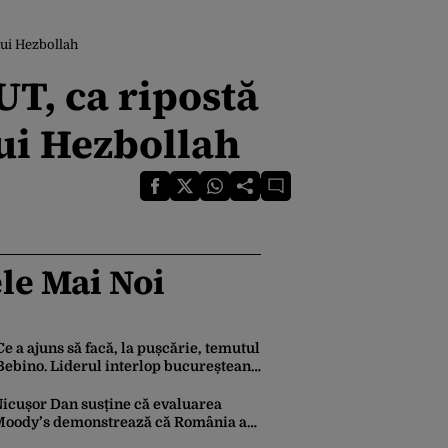
lui Hezbollah
UT, ca ripostă
lui Hezbollah
le Mai Noi
Ce a ajuns să facă, la pușcărie, temutul
Bebino. Liderul interlop bucureștean,
trimis la reeducare
icușor Dan susține că evaluarea
oody’s demonstrează că România a
ăcut pașii necesari pentru a menține