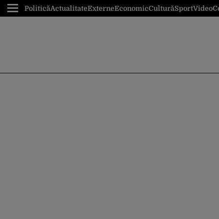
Politică
Actualitate
Externe
Economic
Cultură
Sport
Video
C