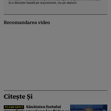
la o discuție bazată pe argumente, nu pe atacuri.
Recomandarea video
Citește Și
Sănătatea fostului
FLASH NEWS
președinte american Joe Biden se