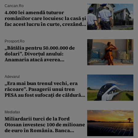
Cancan.ro
4.000 lei amendă tuturor
românilor care locuiesc la casă și
fac acest lucru în curte, crezând
că nu îi vede nimeni
Prosport.ro
„Bătălia pentru 50.000.000 de
dolari”. Divorțul anului:
Anamaria atacă averea
milionarului
Adevarul
„Era mai bun trenul vechi, era
răcoare”. Pasagerii unui tren
PESA au fost sufocați de căldură
pe ruta București-Constanța
Mediafax
Miliardarii turci de la Ford
Otosan investesc 100 de milioane
de euro în România. Banca
Transilvania le acordă o