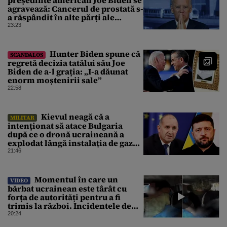
agravează: Cancerul de prostată s-
a răspândit în alte părți ale
corpului
23:23
Hunter Biden spune că
SCANDALOS
regretă decizia tatălui său Joe
Biden de a-l grația: „I-a dăunat
enorm moștenirii sale”
22:58
Kievul neagă că a
MILITAR
intenționat să atace Bulgaria
după ce o dronă ucraineană a
explodat lângă instalația de gaz
de la granița României
21:46
Momentul în care un
VIDEO
bărbat ucrainean este târât cu
forța de autorități pentru a fi
trimis la război. Incidentele de
acest fel sunt tot mai dese
20:24