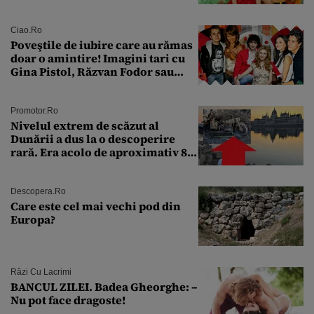
aproape 50 de ani
Ciao.ro
Poveştile de iubire care au rămas
doar o amintire! Imagini tari cu
Gina Pistol, Răzvan Fodor sau
Andra Măruţă şi foştii parteneri
Promotor.ro
Nivelul extrem de scăzut al
Dunării a dus la o descoperire
rară. Era acolo de aproximativ 80
de ani
Descopera.ro
Care este cel mai vechi pod din
Europa?
Râzi Cu Lacrimi
BANCUL ZILEI. Badea Gheorghe: –
Nu pot face dragoste!