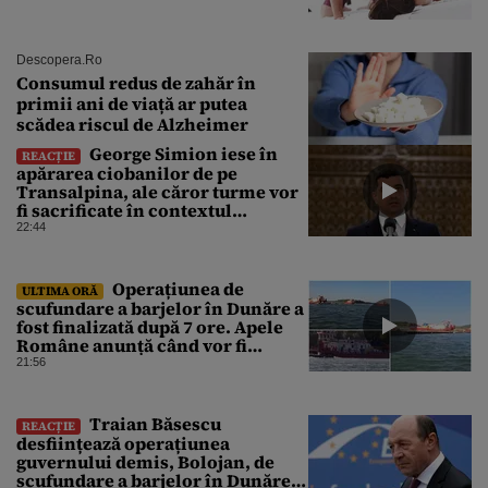
Descopera.ro
Consumul redus de zahăr în
primii ani de viață ar putea
scădea riscul de Alzheimer
George Simion iese în
REACȚIE
apărarea ciobanilor de pe
Transalpina, ale căror turme vor
fi sacrificate în contextul
focarului de variolă ovină
22:44
Operațiunea de
ULTIMA ORĂ
scufundare a barjelor în Dunăre a
fost finalizată după 7 ore. Apele
Române anunță când vor fi
simțite efectele
21:56
Traian Băsescu
REACȚIE
desființează operațiunea
guvernului demis, Bolojan, de
scufundare a barjelor în Dunăre: