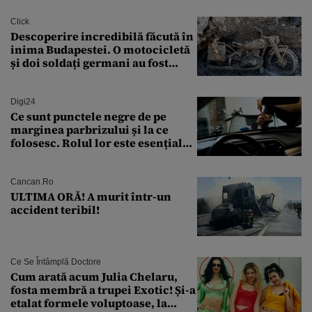
finanțare uriașă
Click
Descoperire incredibilă făcută în
inima Budapestei. O motocicletă
și doi soldați germani au fost
găsiți în Dunăre
Digi24
Ce sunt punctele negre de pe
marginea parbrizului și la ce
folosesc. Rolul lor este esențial
pentru siguranța mașinii
Cancan.ro
ULTIMA ORĂ! A murit într-un
accident teribil!
Ce Se Întâmplă Doctore
Cum arată acum Julia Chelaru,
fosta membră a trupei Exotic! Și-a
etalat formele voluptoase, la