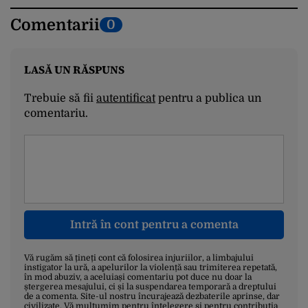
Comentarii
0
LASĂ UN RĂSPUNS
Trebuie să fii
autentificat
pentru a publica un
comentariu.
Intră în cont pentru a comenta
Vă rugăm să țineți cont că folosirea injuriilor, a limbajului
instigator la ură, a apelurilor la violență sau trimiterea repetată,
în mod abuziv, a aceluiași comentariu pot duce nu doar la
ștergerea mesajului, ci și la suspendarea temporară a dreptului
de a comenta. Site-ul nostru încurajează dezbaterile aprinse, dar
civilizate. Vă mulțumim pentru înțelegere și pentru contribuția