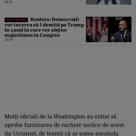
prăbușită în apropierea
00:21
infrastructurii critice
Reuters: Democrații
DEZVĂLUIRI
vor încerca să-l demită pe Trump
în cazul în care vor obține
majoritatea în Congres
23:59
Mulți oficiali de la Washington au ezitat să
aprobe furnizarea de rachete tactice de acest
tip Ucrainei, de teamă că ar putea escalada