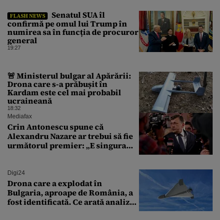
Senatul SUA îl
FLASH NEWS
confirmă pe omul lui Trump în
numirea sa în funcția de procuror
general
19:27
🚨 Ministerul bulgar al Apărării:
Drona care s-a prăbușit în
Kardam este cel mai probabil
ucraineană
18:32
Mediafax
Crin Antonescu spune că
Alexandru Nazare ar trebui să fie
următorul premier: „E singura
soluție”
Digi24
Drona care a explodat în
Bulgaria, aproape de România, a
fost identificată. Ce arată analiza
preliminară a epavei