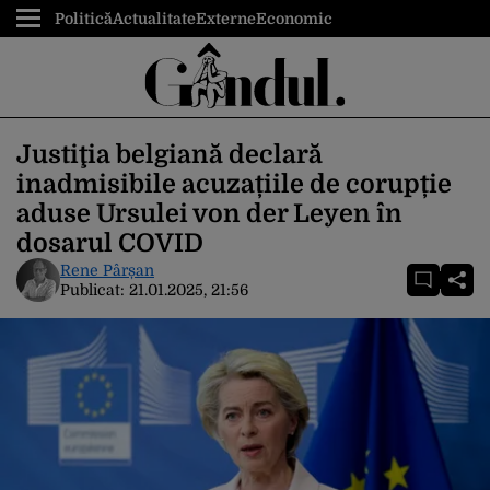
Politică
Actualitate
Externe
Economic
Justiţia belgiană declară
inadmisibile acuzațiile de corupție
aduse Ursulei von der Leyen în
dosarul COVID
Rene Pârșan
Publicat:
21.01.2025, 21:56