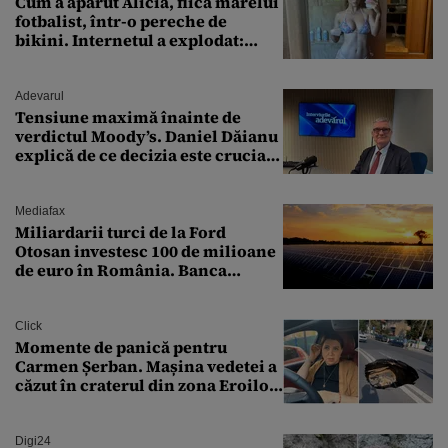
Cum a apărut Alicia, fiica marelui
fotbalist, într-o pereche de
bikini. Internetul a explodat:
„Zeiță superbă!”
Adevarul
Tensiune maximă înainte de
verdictul Moody’s. Daniel Dăianu
explică de ce decizia este crucială
pentru economia României
Mediafax
Miliardarii turci de la Ford
Otosan investesc 100 de milioane
de euro în România. Banca
Transilvania le acordă o
finanțare uriașă
Click
Momente de panică pentru
Carmen Șerban. Mașina vedetei a
căzut în craterul din zona Eroilor:
„M-am speriat foarte tare”
Digi24