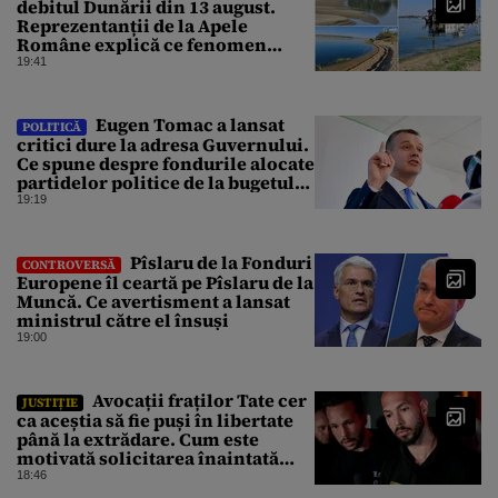
debitul Dunării din 13 august.
Reprezentanții de la Apele
Române explică ce fenomen
urmează
19:41
Eugen Tomac a lansat
POLITICĂ
critici dure la adresa Guvernului.
Ce spune despre fondurile alocate
partidelor politice de la bugetul
de stat
19:19
Pîslaru de la Fonduri
CONTROVERSĂ
Europene îl ceartă pe Pîslaru de la
Muncă. Ce avertisment a lansat
ministrul către el însuși
19:00
Avocații fraților Tate cer
JUSTIȚIE
ca aceștia să fie puși în libertate
până la extrădare. Cum este
motivată solicitarea înaintată
instanței
18:46