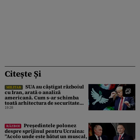
Citește Și
SUA au câștigat războiul
MILITAR
cu Iran, arată o analiză
americană. Cum s-ar schimba
toată arhitectura de securitate
din Orientul Mijlociu
19:28
Președintele polonez
RĂZBOI
despre sprijinul pentru Ucraina:
”Acolo unde este bătut un muscal,