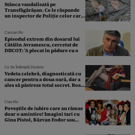
Stânca vandalizată pe
Transfăgărășan. Ce le răspunde
un inspector de Poliție celor care
întreabă: „Dar ce a făcut?”
Cancan.ro
Episodul extrem din dosarul lui
Cătălin Avramescu, cercetat de
DIICOT: 'A plecat în pădure cu o
Ce Se Întâmplă Doctore
Vedeta celebră, diagnosticată cu
cancer pentru a doua oară, dar a
ales să păstreze totul secret. Boala
a fost descoperită la un control de
rutină
Ciao.ro
Poveştile de iubire care au rămas
doar o amintire! Imagini tari cu
Gina Pistol, Răzvan Fodor sau
Andra Măruţă şi foştii parteneri