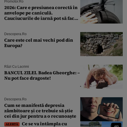
Promotor.ro
2026: Care e presiunea corectă în
anvelope pe caniculă.
Cauciucurile de iarnă pot să facă
explozie la peste 40°C?
Descopera.ro
Care este cel mai vechi pod din
Europa?
Râzi Cu Lacrimi
BANCUL ZILEI. Badea Gheorghe: –
Nu pot face dragoste!
Descopera.ro
Cum se manifestă depresia
zâmbitoare și ce trebuie să știe
cei din jur pentru a o recunoaște
Ce se va întâmpla cu
ALERTĂ