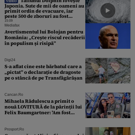
Taifunul Dolphin lovește
VIDEO
Japonia. Sute de mii de oameni au
primit ordin de evacuare, iar
peste 500 de zboruri au fost
anulate
15:09
Mediafax
Avertismentul lui Bolojan pentru
România: „Crește riscul recăderii
în populism și risipă”
Digi24
S-a aflat cine este bărbatul care a
„pictat” o declarație de dragoste
pe o stâncă de pe Transfăgărășan
Cancan.ro
Mihaela Rădulescu a primit o
nouă LOVITURĂ de la părinții lui
Felix Baumgartner: 'Am fost
ȘTEARSĂ complet din
Prosport.ro