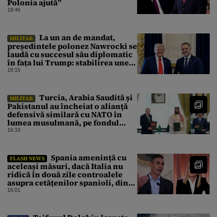
Polonia ajută”
18:46
La un an de mandat,
MILITAR
președintele polonez Nawrocki se
laudă cu succesul său diplomatic
în fața lui Trump: stabilirea unei
prezențe americane permanente
18:15
Turcia, Arabia Saudită și
MILITAR
Pakistanul au încheiat o alianță
defensivă similară cu NATO în
lumea musulmană, pe fondul
conflictelor din Orientul Mijlociu
16:33
Spania amenință cu
FLASH NEWS
aceleași măsuri, dacă Italia nu
ridică în două zile controalele
asupra cetățenilor spanioli, din
cauza crizei migrației
16:01