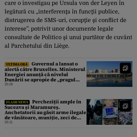
care o investigau pe Ursula von der Leyen în
legătură cu „interferenţa în funcţii publice,
distrugerea de SMS-uri, corupţie şi conflict de
interese”, potrivit unor documente legale
consultate de Politico şi unui purtător de cuvânt
al Parchetului din Liège.
Guvernul a lansat o
ULTIMA ORĂ
alertă către Bruxelles. Ministerul
Energiei anunță că nivelul
Dunării se apropie de „pragul
critic”, iar centrala de la
20:26
Cernavodă s-ar putea opri
Percheziții ample în
FLASH NEWS
Suceava și Maramureș.
Anchetatorii au găsit arme ilegale
de vânătoare, muniție, zeci de
trofee de vânat și materiale
20:11
pirotehnice