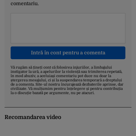
comentariu.
Intră în cont pentru a comenta
Vă rugăm să țineți cont că folosirea injuriilor, a limbajului
instigator la ură, a apelurilor la violență sau trimiterea repetată,
în mod abuziv, a aceluiași comentariu pot duce nu doar la
ștergerea mesajului, ci și la suspendarea temporară a dreptului
de a comenta. Site-ul nostru încurajează dezbaterile aprinse, dar
civilizate. Vă mulțumim pentru înțelegere și pentru contribuția
la o discuție bazată pe argumente, nu pe atacuri.
Recomandarea video