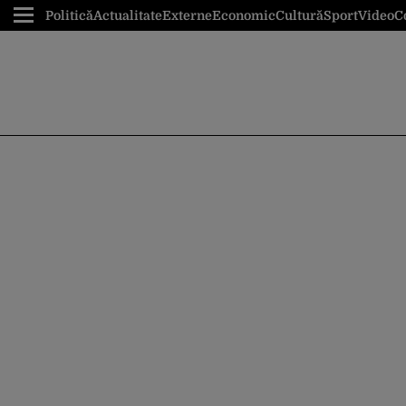
Politică
Actualitate
Externe
Economic
Cultură
Sport
Video
C