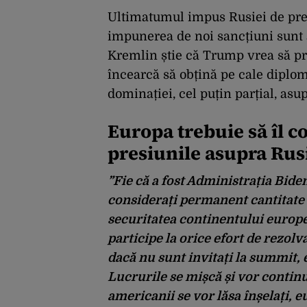
Ultimatumul impus Rusiei de pre
impunerea de noi sancțiuni sunt a
Kremlin știe că Trump vrea să pre
încearcă să obțină pe cale diplom
dominației, cel puțin parțial, asu
Europa trebuie să îl 
presiunile asupra Rus
”Fie că a fost Administrația Bid
considerați permanent cantitate ne
securitatea continentului europe
participe la orice efort de rezolva
dacă nu sunt invitați la summit, 
Lucrurile se mișcă și vor contin
americanii se vor lăsa înșelați, eu