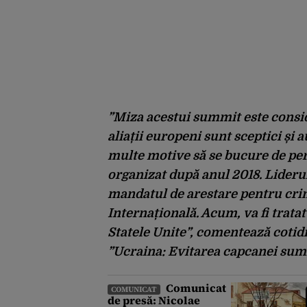
”Miza acestui summit este conside
aliații europeni sunt sceptici și 
multe motive să se bucure de per
organizat după anul 2018. Liderul
mandatul de arestare pentru cri
Internațională. Acum, va fi tratat
Statele Unite”, comentează cotid
”Ucraina: Evitarea capcanei sum
Comunicat
COMUNICAT
de presă: Nicolae