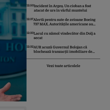
istorică după mai bine de 80 de ani
12:50
Incident în Argeș. Un cioban a fost
atacat de urs în vârful muntelui
12:37
Alertă pentru sute de avioane Boeing
737 MAX. Autoritățile americane au
ordonat inspecții după descoperirea
unor fisuri în structura aeronavelor
12:33
Lacul cu nămol vindecător din Dolj a
secat
12:32
AUR acuză Guvernul Bolojan că
blochează tranzacții imobiliare de
peste un miliard de euro
Vezi toate articolele