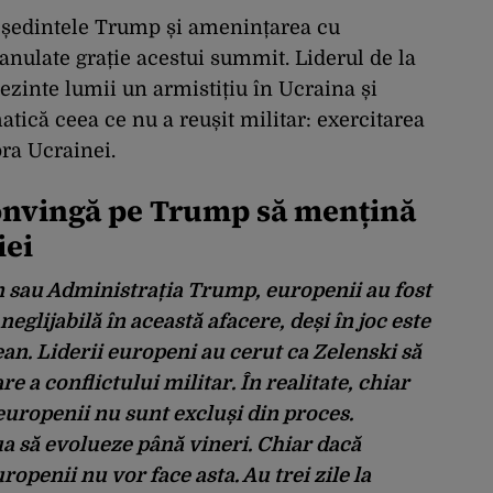
ședintele Trump și amenințarea cu
nulate grație acestui summit. Liderul de la
zinte lumii un armistițiu în Ucraina și
atică ceea ce nu a reușit militar: exercitarea
pra Ucrainei.
convingă pe Trump să mențină
iei
en sau Administrația Trump, europenii au fost
glijabilă în această afacere, deși în joc este
an. Liderii europeni au cerut ca Zelenski să
re a conflictului militar. În realitate, chiar
europenii nu sunt excluși din proces.
ua să evolueze până vineri. Chiar dacă
ropenii nu vor face asta. Au trei zile la