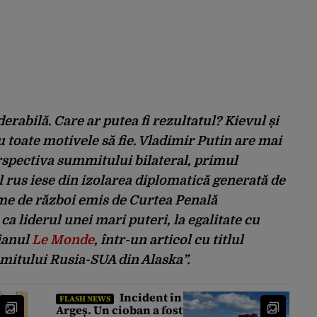
rabilă. Care ar putea fi rezultatul? Kievul și
au toate motivele să fie. Vladimir Putin are mai
spectiva summitului bilateral, primul
 rus iese din izolarea diplomatică generată de
me de război emis de Curtea Penală
 ca liderul unei mari puteri, la egalitate cu
ianul
Le Monde
, într-un articol cu titlul
mitului Rusia-SUA din Alaska”.
Incident în
FLASH NEWS
Argeș. Un cioban a fost