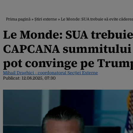
Prima pagină
»
Știri externe
»
Le Monde: SUA trebuie să evite căderea
Le Monde: SUA trebuie 
CAPCANA summitului cu
pot convinge pe Trump 
Mihail Draghici - coordonatorul Secției Externe
Publicat:
12.08.2025, 07:30