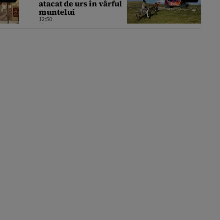
atacat de urs în vârful
muntelui
12:50