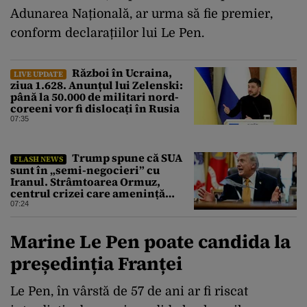
Adunarea Națională, ar urma să fie premier,
conform declarațiilor lui Le Pen.
Război în Ucraina,
LIVE UPDATE
ziua 1.628. Anunțul lui Zelenski:
până la 50.000 de militari nord-
coreeni vor fi dislocați în Rusia
07:35
Trump spune că SUA
FLASH NEWS
sunt în „semi-negocieri” cu
Iranul. Strâmtoarea Ormuz,
centrul crizei care amenință
piața mondială a petrolului
07:24
Marine Le Pen poate candida la
președinția Franței
Le Pen, în vârstă de 57 de ani ar fi riscat