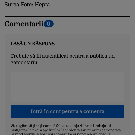
Sursa Foto: Hepta
Comentarii
0
LASĂ UN RĂSPUNS
Trebuie să fii
autentificat
pentru a publica un
comentariu.
Intră în cont pentru a comenta
Vă rugăm să țineți cont că folosirea injuriilor, a limbajului
instigator la ură, a apelurilor la violență sau trimiterea repetată,
în mod abuziv, a aceluiași comentariu pot duce nu doar la