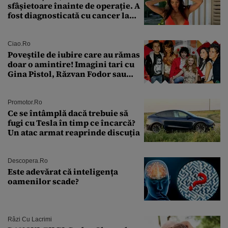
sfâșietoare înainte de operație. A
fost diagnosticată cu cancer la
sân în metastază: „Este singurul
tratament care o să mă ajute să
îmi salvez viața”
Ciao.ro
Poveştile de iubire care au rămas
doar o amintire! Imagini tari cu
Gina Pistol, Răzvan Fodor sau
Andra Măruţă şi foştii parteneri
Promotor.ro
Ce se întâmplă dacă trebuie să
fugi cu Tesla în timp ce încarcă?
Un atac armat reaprinde discuția
Descopera.ro
Este adevărat că inteligența
oamenilor scade?
Râzi Cu Lacrimi