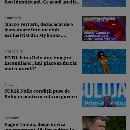
fost identificată. Ce arată analiza
preliminară a epavei
Cancan.ro
Marco Verratti, dezbrăcat de o
dansatoare într-un club
exclusivist din Mykonos.
Campionul italian a cedat
complet în fața ispitei!
Prosport.ro
FOTO. Irina Deleanu, imagini
incendiare: „Îmi place să fiu cât
mai naturală”
Adevarul
SURSE Noile condiții puse de
Bolojan pentru a vota un guvern
Mediafax
Eugen Tomac, despre criza
guvernamentală: Președintele