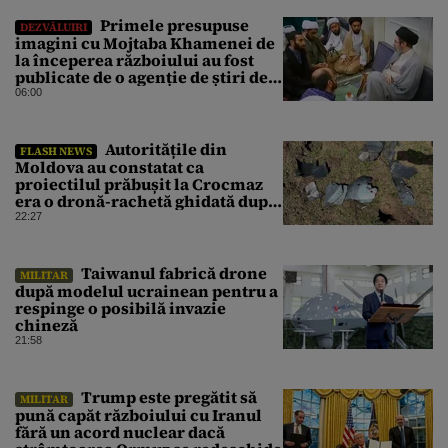
Primele presupuse
DEZVĂLUIRI
imagini cu Mojtaba Khamenei de
la începerea războiului au fost
publicate de o agenție de știri de
stat din Iran
06:00
Autoritățile din
FLASH NEWS
Moldova au constatat ca
proiectilul prăbușit la Crocmaz
era o dronă-rachetă ghidată după
finalizarea primei investigații
22:27
⁠Taiwanul fabrică drone
MILITAR
după modelul ucrainean pentru a
respinge o posibilă invazie
chineză
21:58
Trump este pregătit să
MILITAR
pună capăt războiului cu Iranul
fără un acord nuclear dacă