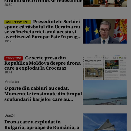
strâmtoarea Ormuz se redeschide
20:59
⁠Președintele Serbiei
AVERTISMENT
spune că războiul din Ucraina nu
se va încheia nici anul acesta și
avertizează Europa: Este în pragul
unui război la scară largă
19:58
Ce scrie presa din
TENSIUNI
Republica Moldova despre drona
care a explodat la Crocmaz
18:41
Mediafax
O parte din cabluri au cedat.
Momentele tensionate din timpul
scufundării barjelor care au
salvat Reactorul 2 de la
Cernavodă
Digi24
Drona care a explodat în
Bulgaria, aproape de România, a