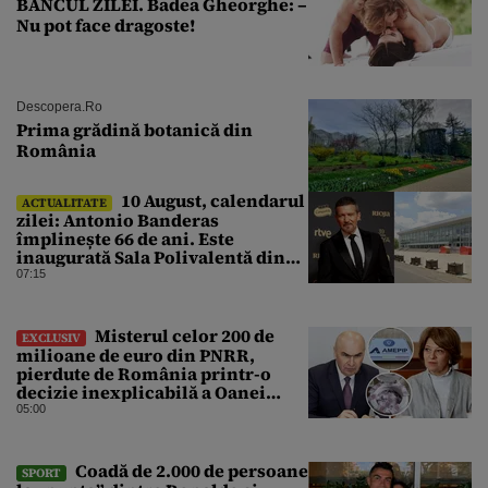
BANCUL ZILEI. Badea Gheorghe: –
Nu pot face dragoste!
Descopera.ro
Prima grădină botanică din
România
10 August, calendarul
ACTUALITATE
zilei: Antonio Banderas
împlinește 66 de ani. Este
inaugurată Sala Polivalentă din
București
07:15
Misterul celor 200 de
EXCLUSIV
milioane de euro din PNRR,
pierdute de România printr-o
decizie inexplicabilă a Oanei
Gheorghiu. Ultima hotărâre de
05:00
guvern ar încerca să repare
greșeala vicepremierului
Coadă de 2.000 de persoane
SPORT