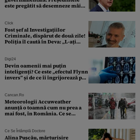
este pregătit să desemneze mâine
un candidat
Click
Fost șef al Investigațiilor
Criminale, dispărut de două zile!
Poliția îl caută în Deva: „L-ați
văzut?”
Digi24
Devin oamenii mai puțin
inteligenți? Ce este „efectul Flynn
invers” și de ce îi îngrijorează pe
cercetători
Cancan.ro
Meteorologii Accuweather
anunță o toamnă cum nu prea a
mai fost, în România. Ce se
întâmplă în septembrie,
octombrie și noiembrie 2026, în
București. Pe ce dată ninge
Ce Se Întâmplă Doctore
Alina Pușcău, mărturisire