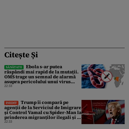
Citește Și
Ebola s-ar putea
SĂNĂTATE
răspândi mai rapid de la mutații.
OMS trage un semnal de alarmă
asupra pericolului unui virus
pentru care nu există vaccin
22:33
Trump îi compară pe
INEDIT
agenții de la Serviciul de Imigrare
și Control Vamal cu Spider-Man la
prinderea migranților ilegali și a
infractorilor
22:33