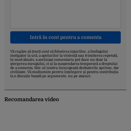
Intră în cont pentru a comenta
Vă rugăm să țineți cont că folosirea injuriilor, a limbajului
instigator la ură, a apelurilor la violență sau trimiterea repetată,
în mod abuziv, a aceluiași comentariu pot duce nu doar la
ștergerea mesajului, ci și la suspendarea temporară a dreptului
de a comenta. Site-ul nostru încurajează dezbaterile aprinse, dar
civilizate. Vă mulțumim pentru înțelegere și pentru contribuția
la o discuție bazată pe argumente, nu pe atacuri.
Recomandarea video