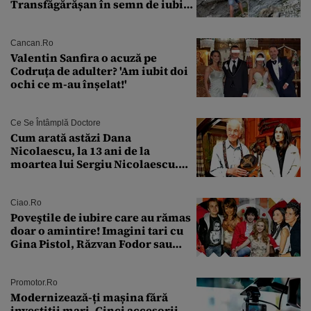
Transfăgărășan în semn de iubire
față de „Anna”
Cancan.ro
Valentin Sanfira o acuză pe
Codruța de adulter? 'Am iubit doi
ochi ce m-au înșelat!'
Ce Se Întâmplă Doctore
Cum arată astăzi Dana
Nicolaescu, la 13 ani de la
moartea lui Sergiu Nicolaescu.
Transformarea care i-a surprins
pe toți
Ciao.ro
Poveştile de iubire care au rămas
doar o amintire! Imagini tari cu
Gina Pistol, Răzvan Fodor sau
Andra Măruţă şi foştii parteneri
Promotor.ro
Modernizează-ți mașina fără
investiții mari. Cinci accesorii