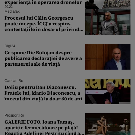
experiență în operarea dronelor
20:22
Mediafax
Procesul lui Călin Georgescu
poate începe. ÎCCJ a respins
contestațiile în dosarul privind
lovitura de stat
Digi24
Ce spune Ilie Bolojan despre
publicarea declarației de avere a
partenerei sale de viață
Cancan.ro
Doliu pentru Dan Diaconescu.
Fratele lui, Mario Diaconescu, a
încetat din viață la doar 60 de ani
Prosport.ro
GALERIE FOTO. Ioana Tamaş,
apariție fermecătoare pe plajă!
Reacția Adelinei Pestrițu când a