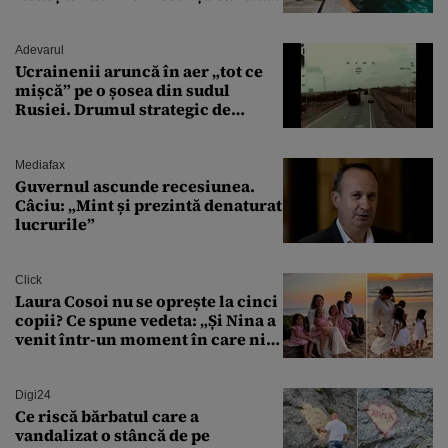
văzut-o
Adevarul
Ucrainenii aruncă în aer „tot ce
mișcă” pe o șosea din sudul
Rusiei. Drumul strategic de
aprovizionare către Crimeea este
controlat complet
Mediafax
Guvernul ascunde recesiunea.
Câciu: „Mint și prezintă denaturat
lucrurile”
Click
Laura Cosoi nu se oprește la cinci
copii? Ce spune vedeta: „Și Nina a
venit într-un moment în care nici
măcar nu mai discutam”
Digi24
Ce riscă bărbatul care a
vandalizat o stâncă de pe