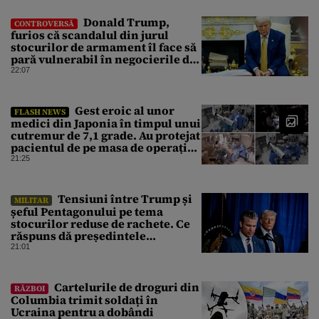
Donald Trump,
CONTROVERSĂ
furios că scandalul din jurul
stocurilor de armament îl face să
pară vulnerabil în negocierile de
pace cu Iranul
22:07
Gest eroic al unor
FLASH NEWS
medici din Japonia în timpul unui
cutremur de 7,1 grade. Au protejat
pacientul de pe masa de operație
cu propriile corpuri
21:25
Tensiuni între Trump și
MILITAR
șeful Pentagonului pe tema
stocurilor reduse de rachete. Ce
răspuns dă președintele
american
21:01
Cartelurile de droguri din
RĂZBOI
Columbia trimit soldați în
Ucraina pentru a dobândi