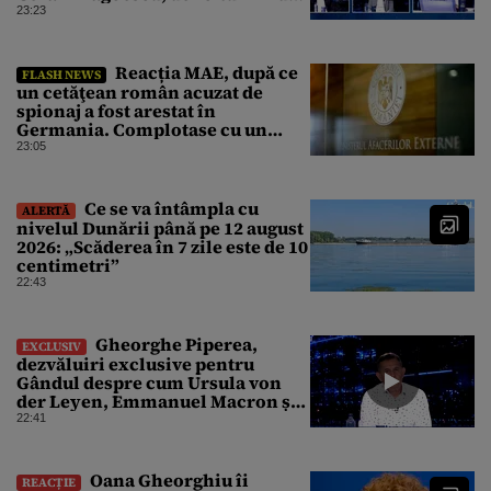
motivul scandalului
23:23
Reacția MAE, după ce
FLASH NEWS
un cetăţean român acuzat de
spionaj a fost arestat în
Germania. Complotase cu un
ucrainean ca să asasineze un
23:05
producător de drone
Ce se va întâmpla cu
ALERTĂ
nivelul Dunării până pe 12 august
2026: „Scăderea în 7 zile este de 10
centimetri”
22:43
Gheorghe Piperea,
EXCLUSIV
dezvăluiri exclusive pentru
Gândul despre cum Ursula von
der Leyen, Emmanuel Macron și
Zelenski plănuiesc pe Signal să îl
22:41
pună „la respect” pe Trump
Oana Gheorghiu îi
REACȚIE