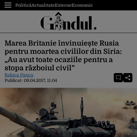
Politică
Actualitate
Externe
Economic
Marea Britanie învinuiește Rusia
pentru moartea civililor din Siria:
„Au avut toate ocaziile pentru a
stopa războiul civil”
Raluca Pancu
Publicat:
09.04.2017, 11:04