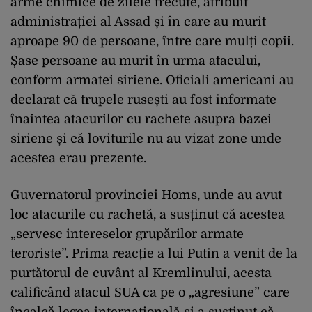
arme chimice de zilele trecute, atribuit
administrației al Assad și în care au murit
aproape 90 de persoane, între care mulți copii.
Șase persoane au murit în urma atacului,
conform armatei siriene. Oficiali americani au
declarat că trupele rusești au fost informate
înaintea atacurilor cu rachete asupra bazei
siriene și că loviturile nu au vizat zone unde
acestea erau prezente.
Guvernatorul provinciei Homs, unde au avut
loc atacurile cu rachetă, a susținut că acestea
„servesc intereselor grupărilor armate
teroriste”. Prima reacție a lui Putin a venit de la
purtătorul de cuvânt al Kremlinului, acesta
calificând atacul SUA ca pe o „agresiune” care
încalcă legea internațională și a susținut că