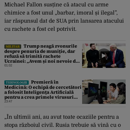
Michael Fallon susține că atacul cu arme
chimice a fost unul „barbar, imoral și ilegal”,
iar răspunsul dat de SUA prin lansarea atacului
cu rachete a fost cel potrivit.
Trump neagă zvonurile
MILITAR
despre penuria de muniție, dar
refuză să trimită rachete
Ucrainei: „Avem și noi nevoie de
rachete”
01:02
Premieră în
TEHNOLOGIE
Medicină: O echipă de cercetători
a folosit Inteligența Artificială
pentru a crea primele virusuri
sintetice la tratarea de E.coli
23:47
„În ultimii ani, au avut toate ocaziile pentru a
stopa războiul civil. Rusia trebuie să vină cu o