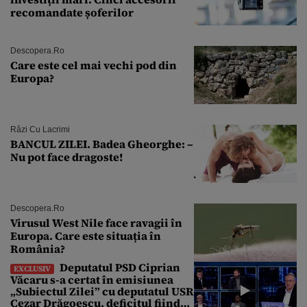
recomandate șoferilor
Descopera.ro
Care este cel mai vechi pod din
Europa?
Râzi Cu Lacrimi
BANCUL ZILEI. Badea Gheorghe: –
Nu pot face dragoste!
Descopera.ro
Virusul West Nile face ravagii în
Europa. Care este situația în
România?
Deputatul PSD Ciprian
EXCLUSIV
Văcaru s-a certat în emisiunea
„Subiectul Zilei” cu deputatul USR
Cezar Drăgoescu, deficitul fiind