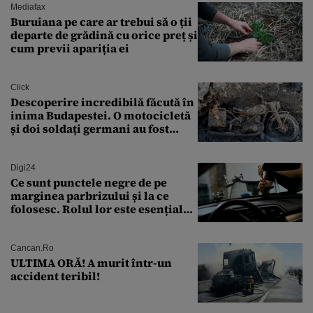
Mediafax
Buruiana pe care ar trebui să o ții
departe de grădină cu orice preț și
cum previi apariția ei
Click
Descoperire incredibilă făcută în
inima Budapestei. O motocicletă
și doi soldați germani au fost
găsiți în Dunăre
Digi24
Ce sunt punctele negre de pe
marginea parbrizului și la ce
folosesc. Rolul lor este esențial
pentru siguranța mașinii
Cancan.ro
ULTIMA ORĂ! A murit într-un
accident teribil!