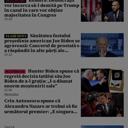
DEZVĂLUIRI
vor încerca să-l demită pe Trump
în cazul în care vor obține
majoritatea în Congres
23:59
Sănătatea fostului
FLASH NEWS
președinte american Joe Biden se
agravează: Cancerul de prostată s-
a răspândit în alte părți ale
corpului
23:23
Hunter Biden spune că
SCANDALOS
regretă decizia tatălui său Joe
Biden de a-l grația: „I-a dăunat
enorm moștenirii sale”
22:58
Mediafax
Crin Antonescu spune că
Alexandru Nazare ar trebui să fie
următorul premier: „E singura
soluție”
Digi24