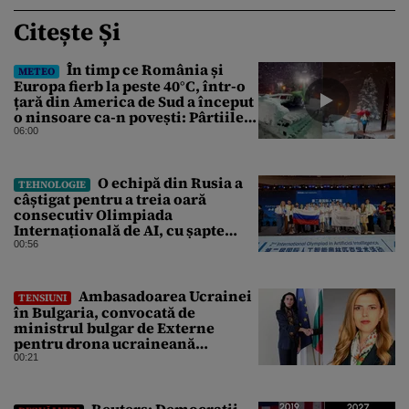
Citește Și
În timp ce România și
METEO
Europa fierb la peste 40°C, într-o
țară din America de Sud a început
o ninsoare ca-n povești: Pârtiile
s-au umplut de schiori
06:00
O echipă din Rusia a
TEHNOLOGIE
câștigat pentru a treia oară
consecutiv Olimpiada
Internațională de AI, cu șapte
medalii din aur și una de bronz
00:56
Ambasadoarea Ucrainei
TENSIUNI
în Bulgaria, convocată de
ministrul bulgar de Externe
pentru drona ucraineană
prăbușită în apropierea
00:21
infrastructurii critice
Reuters: Democrații