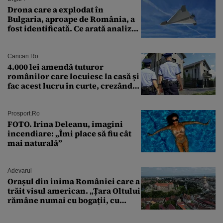
Drona care a explodat în
Bulgaria, aproape de România, a
fost identificată. Ce arată analiza
preliminară a epavei
Cancan.ro
4.000 lei amendă tuturor
românilor care locuiesc la casă și
fac acest lucru în curte, crezând
că nu îi vede nimeni
Prosport.ro
FOTO. Irina Deleanu, imagini
incendiare: „Îmi place să fiu cât
mai naturală”
Adevarul
Orașul din inima României care a
trăit visul american. „Țara Oltului
rămâne numai cu bogații, cu
babele, cu moșnegii și cu
sărăntocii”