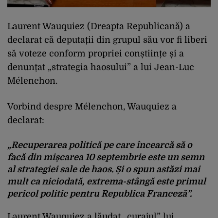
Laurent Wauquiez (Dreapta Republicană) a
declarat că deputații din grupul său vor fi liberi
să voteze conform propriei conștiințe și a
denunțat „strategia haosului” a lui Jean-Luc
Mélenchon.
Vorbind despre Mélenchon, Wauquiez a
declarat:
„Recuperarea politică pe care încearcă să o
facă din mișcarea 10 septembrie este un semn
al strategiei sale de haos. Și o spun astăzi mai
mult ca niciodată, extrema-stângă este primul
pericol politic pentru Republica Franceză”.
Laurent Wauquiez a lăudat „curajul” lui