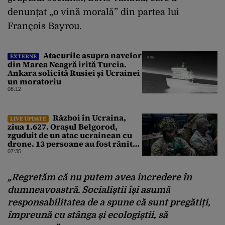
denunțat „o vină morală” din partea lui
François Bayrou.
Atacurile asupra navelor
EXTERNE
din Marea Neagră irită Turcia.
Ankara solicită Rusiei și Ucrainei
un moratoriu
08:12
Război în Ucraina,
LIVE UPDATE
ziua 1.627. Orașul Belgorod,
zguduit de un atac ucrainean cu
drone. 13 persoane au fost rănite
și mai multe clădiri, incendiate
07:35
„Regretăm că nu putem avea încredere în
dumneavoastră. Socialiștii își asumă
responsabilitatea de a spune că sunt pregătiți,
împreună cu stânga și ecologiștii, să