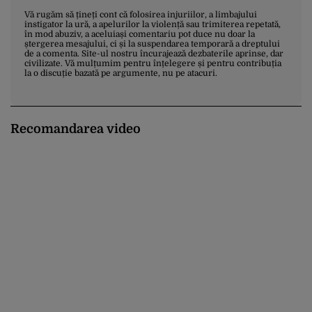
Vă rugăm să țineți cont că folosirea injuriilor, a limbajului
instigator la ură, a apelurilor la violență sau trimiterea repetată,
în mod abuziv, a aceluiași comentariu pot duce nu doar la
ștergerea mesajului, ci și la suspendarea temporară a dreptului
de a comenta. Site-ul nostru încurajează dezbaterile aprinse, dar
civilizate. Vă mulțumim pentru înțelegere și pentru contribuția
la o discuție bazată pe argumente, nu pe atacuri.
Recomandarea video