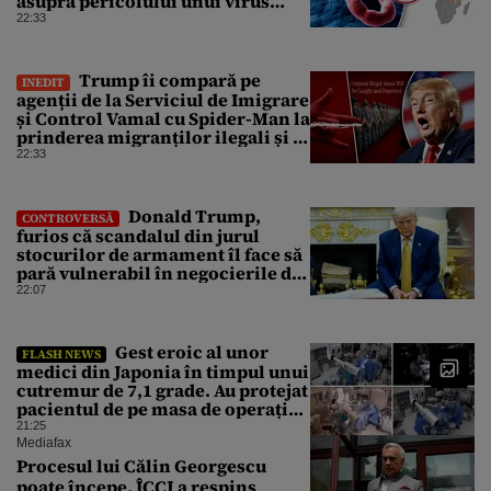
asupra pericolului unui virus
pentru care nu există vaccin
22:33
Trump îi compară pe
INEDIT
agenții de la Serviciul de Imigrare
și Control Vamal cu Spider-Man la
prinderea migranților ilegali și a
infractorilor
22:33
Donald Trump,
CONTROVERSĂ
furios că scandalul din jurul
stocurilor de armament îl face să
pară vulnerabil în negocierile de
pace cu Iranul
22:07
Gest eroic al unor
FLASH NEWS
medici din Japonia în timpul unui
cutremur de 7,1 grade. Au protejat
pacientul de pe masa de operație
cu propriile corpuri
21:25
Mediafax
Procesul lui Călin Georgescu
poate începe. ÎCCJ a respins