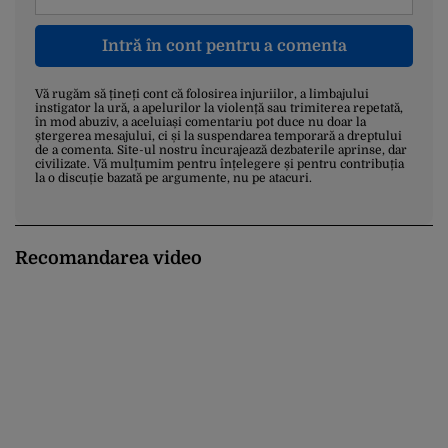
Intră în cont pentru a comenta
Vă rugăm să țineți cont că folosirea injuriilor, a limbajului
instigator la ură, a apelurilor la violență sau trimiterea repetată,
în mod abuziv, a aceluiași comentariu pot duce nu doar la
ștergerea mesajului, ci și la suspendarea temporară a dreptului
de a comenta. Site-ul nostru încurajează dezbaterile aprinse, dar
civilizate. Vă mulțumim pentru înțelegere și pentru contribuția
la o discuție bazată pe argumente, nu pe atacuri.
Recomandarea video