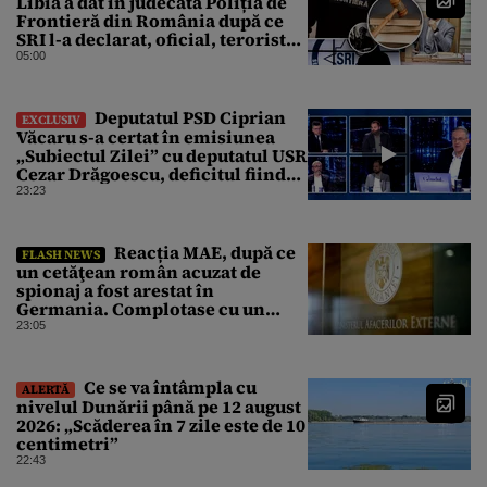
Libia a dat în judecată Poliția de
Frontieră din România după ce
SRI l-a declarat, oficial, terorist
ISIS
05:00
Deputatul PSD Ciprian
EXCLUSIV
Văcaru s-a certat în emisiunea
„Subiectul Zilei” cu deputatul USR
Cezar Drăgoescu, deficitul fiind
motivul scandalului
23:23
Reacția MAE, după ce
FLASH NEWS
un cetăţean român acuzat de
spionaj a fost arestat în
Germania. Complotase cu un
ucrainean ca să asasineze un
23:05
producător de drone
Ce se va întâmpla cu
ALERTĂ
nivelul Dunării până pe 12 august
2026: „Scăderea în 7 zile este de 10
centimetri”
22:43