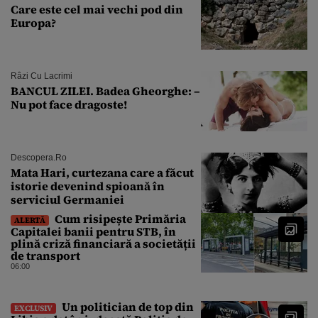
Care este cel mai vechi pod din
Europa?
Râzi Cu Lacrimi
BANCUL ZILEI. Badea Gheorghe: –
Nu pot face dragoste!
Descopera.ro
Mata Hari, curtezana care a făcut
istorie devenind spioană în
serviciul Germaniei
Cum risipește Primăria
ALERTĂ
Capitalei banii pentru STB, în
plină criză financiară a societății
de transport
06:00
Un politician de top din
EXCLUSIV