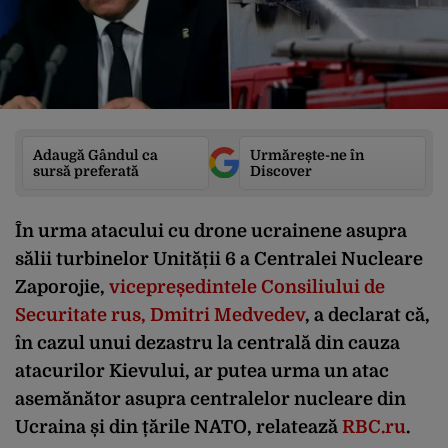
Adaugă Gândul ca
Urmărește-ne în
sursă preferată
Discover
În urma atacului cu drone ucrainene asupra
sălii turbinelor Unității 6 a Centralei Nucleare
Zaporojie,
vicepreședintele Consiliului de
Securitate rus, Dmitri Medvedev
, a declarat că,
în cazul unui dezastru la centrală din cauza
atacurilor Kievului, ar putea urma un atac
asemănător asupra centralelor nucleare din
Ucraina și din țările NATO, relatează
RBC.ru
.