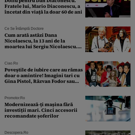
Doliu pentru Dan Diaconescu.
Fratele lui, Mario Diaconescu, a
încetat din viață la doar 60 de ani
Ce Se Întâmplă Doctore
Cum arată astăzi Dana
Nicolaescu, la 13 ani de la
moartea lui Sergiu Nicolaescu.
Transformarea care i-a surprins
pe toți
Ciao.ro
Poveştile de iubire care au rămas
doar o amintire! Imagini tari cu
Gina Pistol, Răzvan Fodor sau
Andra Măruţă şi foştii parteneri
Promotor.ro
Modernizează-ți mașina fără
investiții mari. Cinci accesorii
recomandate șoferilor
Descopera.ro