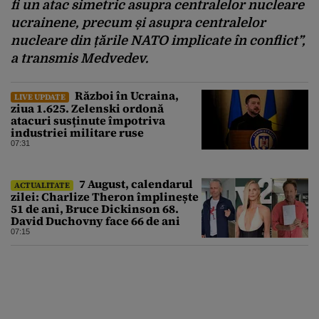
fi un atac simetric asupra centralelor nucleare
ucrainene, precum și asupra centralelor
nucleare din țările NATO implicate în conflict”,
a transmis Medvedev.
Război în Ucraina,
LIVE UPDATE
ziua 1.625. Zelenski ordonă
atacuri susținute împotriva
industriei militare ruse
07:31
7 August, calendarul
ACTUALITATE
zilei: Charlize Theron împlinește
51 de ani, Bruce Dickinson 68.
David Duchovny face 66 de ani
07:15