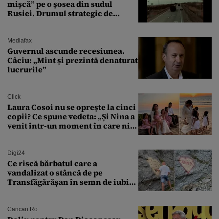
mișcă” pe o șosea din sudul
Rusiei. Drumul strategic de
aprovizionare către Crimeea este
controlat complet
Mediafax
Guvernul ascunde recesiunea.
Câciu: „Mint și prezintă denaturat
lucrurile”
Click
Laura Cosoi nu se oprește la cinci
copii? Ce spune vedeta: „Și Nina a
venit într-un moment în care nici
măcar nu mai discutam”
Digi24
Ce riscă bărbatul care a
vandalizat o stâncă de pe
Transfăgărășan în semn de iubire
față de „Anna”
Cancan.ro