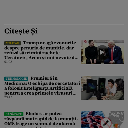
Citește Și
Trump neagă zvonurile
MILITAR
despre penuria de muniție, dar
refuză să trimită rachete
Ucrainei: „Avem și noi nevoie de
rachete”
01:02
Premieră în
TEHNOLOGIE
Medicină: O echipă de cercetători
a folosit Inteligența Artificială
pentru a crea primele virusuri
sintetice la tratarea de E.coli
23:47
Ebola s-ar putea
SĂNĂTATE
răspândi mai rapid de la mutații.
OMS trage un semnal de alarmă