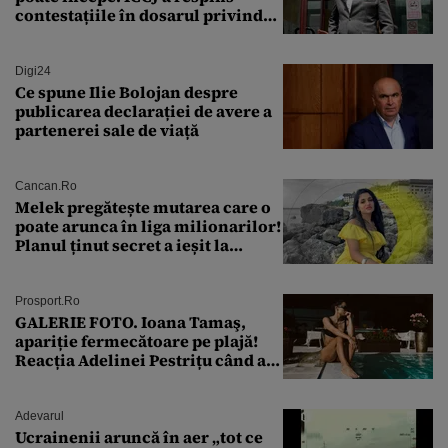
contestațiile în dosarul privind
lovitura de stat
Digi24
Ce spune Ilie Bolojan despre
publicarea declarației de avere a
partenerei sale de viață
Cancan.ro
Melek pregătește mutarea care o
poate arunca în liga milionarilor!
Planul ținut secret a ieșit la
lumină
Prosport.ro
GALERIE FOTO. Ioana Tamaş,
apariție fermecătoare pe plajă!
Reacția Adelinei Pestrițu când a
văzut-o
Adevarul
Ucrainenii aruncă în aer „tot ce