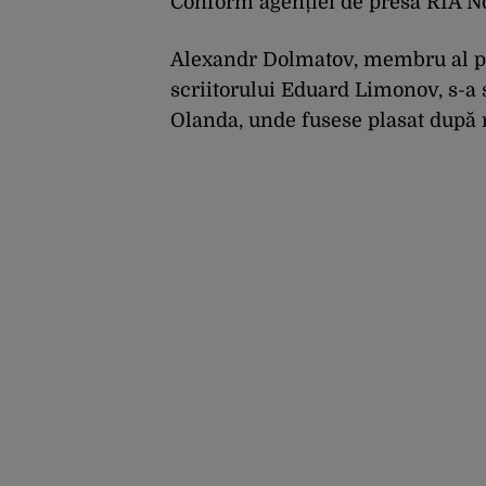
Conform agenției de presă RIA Nov
Alexandr Dolmatov, membru al par
scriitorului Eduard Limonov, s-a 
Olanda, unde fusese plasat după re