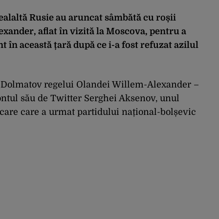
ealaltă Rusie au aruncat sâmbătă cu roșii
xander, aflat în vizită la Moscova, pentru a
 în această țară după ce i-a fost refuzat azilul
 Dolmatov regelui Olandei Willem-Alexander –
contul său de Twitter Serghei Aksenov, unul
ișcare care a urmat partidului național-bolșevic