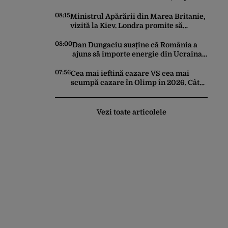
două amânări
08:15
Ministrul Apărării din Marea Britanie,
vizită la Kiev. Londra promite să
sprijine Ucraina cu tot ce are nevoie
08:00
Dan Dungaciu susține că România a
ajuns să importe energie din Ucraina
din cauza eșecului clasei politice: Este
bilanțul politic al ultimilor ani
07:56
Cea mai ieftină cazare VS cea mai
scumpă cazare în Olimp în 2026. Cât
costă pe noapte și cum arată
Vezi toate articolele