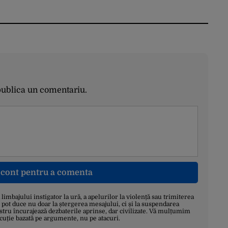
publica un comentariu.
n cont pentru a comenta
a limbajului instigator la ură, a apelurilor la violență sau trimiterea
 pot duce nu doar la ștergerea mesajului, ci și la suspendarea
stru încurajează dezbaterile aprinse, dar civilizate. Vă mulțumim
scuție bazată pe argumente, nu pe atacuri.