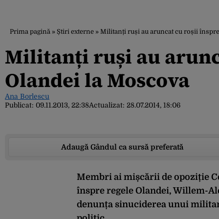
Prima pagină
»
Știri externe
»
Militanți ruși au aruncat cu roșii însp
Militanți ruși au arunc
Olandei la Moscova
Ana Borlescu
Publicat:
09.11.2013, 22:38
Actualizat:
28.07.2014, 18:06
Adaugă Gândul ca sursă preferată
Membri ai mișcării de opoziție C
înspre regele Olandei, Willem-Ale
denunța sinuciderea unui militant
politic