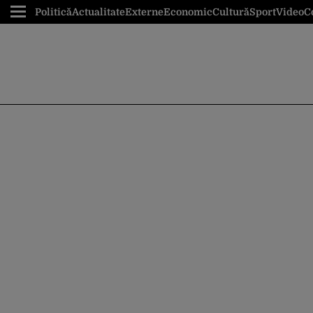
Politică
Actualitate
Externe
Economic
Cultură
Sport
Video
C