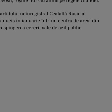
osti, roșiile nu l-au atiins pe regele Olandei.
tidului neînregistrat Cealaltă Rusie al
sinucis în ianuarie într-un centru de arest din
spingerea cererii sale de azil politic.