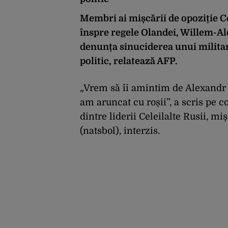
Membri ai mișcării de opoziție C
înspre regele Olandei, Willem-Ale
denunța sinuciderea unui militant
politic, relatează AFP.
„Vrem să îi amintim de Alexandr
am aruncat cu roșii”, a scris pe 
dintre liderii Celeilalte Rusii, m
(natsbol), interzis.