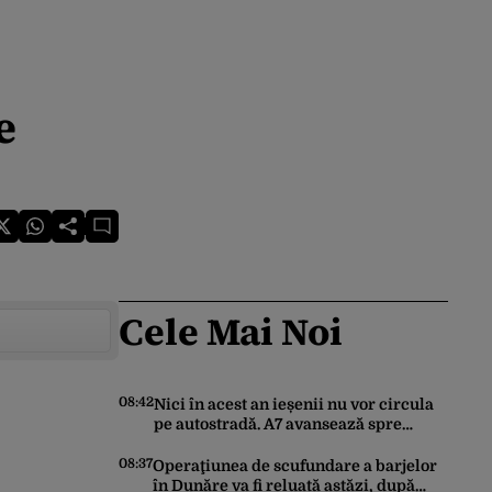
e
Cele Mai Noi
08:42
Nici în acest an ieșenii nu vor circula
pe autostradă. A7 avansează spre
Pașcani, în timp ce pe A8 lucrările
întârzie
08:37
Operaţiunea de scufundare a barjelor
în Dunăre va fi reluată astăzi, după