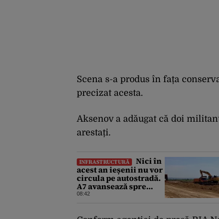
Scena s-a produs în fața conservat
precizat acesta.
Aksenov a adăugat că doi militanți
arestați.
Nici în
INFRASTRUCTURĂ
acest an ieșenii nu vor
circula pe autostradă.
A7 avansează spre
Pașcani, în timp ce pe
08:42
A8 lucrările întârzie