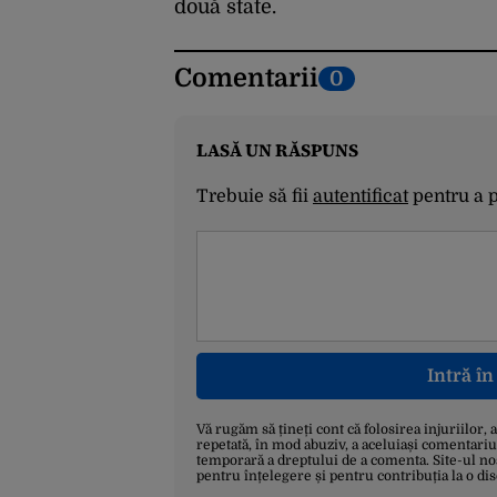
două state.
Comentarii
0
LASĂ UN RĂSPUNS
Trebuie să fii
autentificat
pentru a 
Intră î
Vă rugăm să țineți cont că folosirea injuriilor, 
repetată, în mod abuziv, a aceluiași comentariu
temporară a dreptului de a comenta. Site-ul no
pentru înțelegere și pentru contribuția la o di