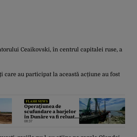
orului Ceaikovski, în centrul capitalei ruse, a
 care au participat la această acțiune au fost
FLASH NEWS
Operaţiunea de
scufundare a barjelor
în Dunăre va fi reluată
astăzi, după două
08:37
amânări