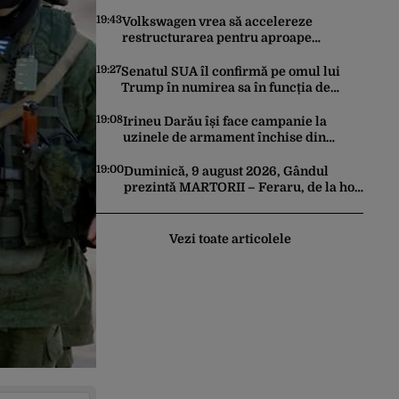
că nu e destul personal pentru
combaterea infecţiilor nosocomiale
19:43
Volkswagen vrea să accelereze
restructurarea pentru aproape
100.000 de locuri de muncă. Care este
motivul
19:27
Senatul SUA îl confirmă pe omul lui
Trump în numirea sa în funcția de
procuror general
19:08
Irineu Darău își face campanie la
uzinele de armament închise din
Dâmbovița. Muncitorii aflați în
concediu forțat din cauza lipsei
19:00
Duminică, 9 august 2026, Gândul
comenzilor au fost chemați de acasă
prezintă MARTORII – Feraru, de la hoț,
pentru a da mâna cu Ministrul
la rege pe TikTok
Economiei
Vezi toate articolele