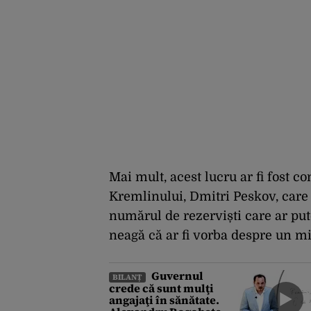
Mai mult, acest lucru ar fi fost c
Kremlinului, Dmitri Peskov, care a
numărul de rezerviști care ar put
neagă că ar fi vorba despre un m
Guvernul
BILANȚ
crede că sunt mulţi
angajaţi în sănătate.