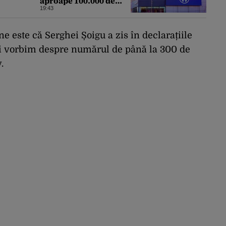
aproape 100.000 de
locuri de muncă. Care
19:43
este motivul
ne este că Serghei Șoigu a zis în declarațiile
ci vorbim despre numărul de până la 300 de
.