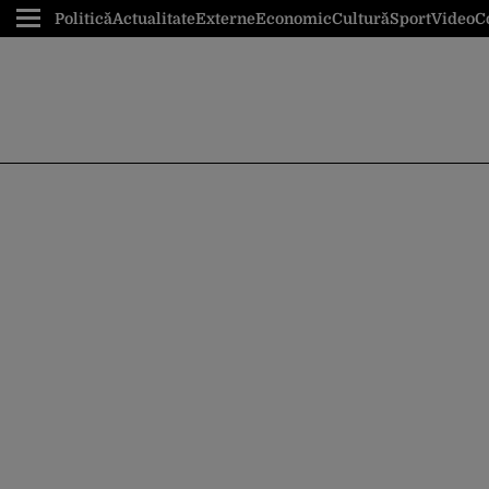
Politică
Actualitate
Externe
Economic
Cultură
Sport
Video
C