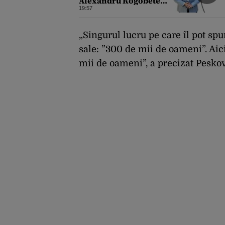
Alexandru Rogobete
spune că nu e destul
19:57
personal pentru
combaterea
infecţiilor
„Singurul lucru pe care îl pot spu
nosocomiale
sale: ”300 de mii de oameni”. Ai
mii de oameni”, a precizat Peskov