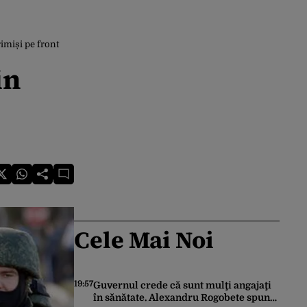
rimiși pe front
in
Cele Mai Noi
19:57
Guvernul crede că sunt mulţi angajaţi
în sănătate. Alexandru Rogobete spune