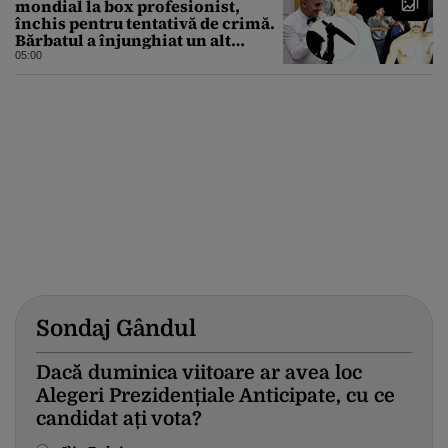
mondial la box profesionist,
închis pentru tentativă de crimă.
Bărbatul a înjunghiat un alt
interlop periculos
05:00
Sondaj Gândul
Dacă duminica viitoare ar avea loc
Alegeri Prezidențiale Anticipate, cu ce
candidat ați vota?