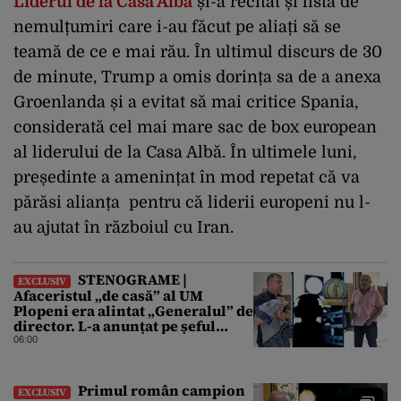
Liderul de la Casa Albă
și-a recitat și lista de
nemulțumiri care i-au făcut pe aliați să se
teamă de ce e mai rău. În ultimul discurs de 30
de minute, Trump a omis dorința sa de a anexa
Groenlanda și a evitat să mai critice Spania,
considerată cel mai mare sac de box european
al liderului de la Casa Albă. În ultimele luni,
președinte a amenințat în mod repetat că va
părăsi alianța pentru că liderii europeni nu l-
au ajutat în războiul cu Iran.
STENOGRAME |
EXCLUSIV
Afaceristul „de casă” al UM
Plopeni era alintat „Generalul” de
director. L-a anunțat pe șeful
uzinei că i-a adus „subțireanu,
06:00
așa”
Primul român campion
EXCLUSIV