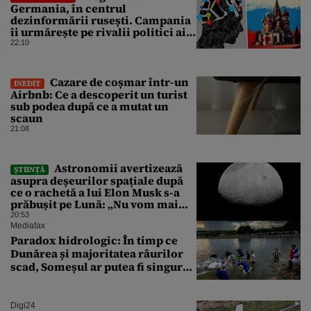
Germania, în centrul
dezinformării rusești. Campania
îi urmărește pe rivalii politici ai
partidului de extremă dreapta
22:10
AfD
Cazare de coșmar într-un
INEDIT
Airbnb: Ce a descoperit un turist
sub podea după ce a mutat un
scaun
21:08
Astronomii avertizează
ȘTIINȚĂ
asupra deșeurilor spațiale după
ce o rachetă a lui Elon Musk s-a
prăbușit pe Lună: „Nu vom mai
putea efectua zboruri spațiale”
20:53
Mediafax
Paradox hidrologic: În timp ce
Dunărea și majoritatea râurilor
scad, Someșul ar putea fi singurul
mare râu cu debite în creștere
Digi24