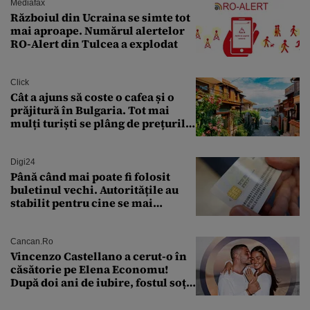
Mediafax
Războiul din Ucraina se simte tot
mai aproape. Numărul alertelor
RO-Alert din Tulcea a explodat
Click
Cât a ajuns să coste o cafea și o
prăjitură în Bulgaria. Tot mai
mulți turiști se plâng de prețurile
ridicate
Digi24
Până când mai poate fi folosit
buletinul vechi. Autoritățile au
stabilit pentru cine se mai
eliberează cartea de identitate
model 1997
Cancan.ro
Vincenzo Castellano a cerut-o în
căsătorie pe Elena Economu!
După doi ani de iubire, fostul soț
al Antoniei se pregătește de nuntă