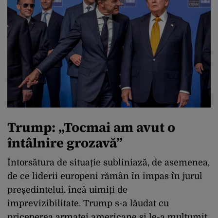
Trump: „Tocmai am avut o
întâlnire grozavă”
Întorsătura de situație subliniază, de asemenea,
de ce liderii europeni rămân în impas în jurul
președintelui. încă uimiți de
imprevizibilitate. Trump s-a lăudat cu
priceperea armatei americane și le-a mulțumit