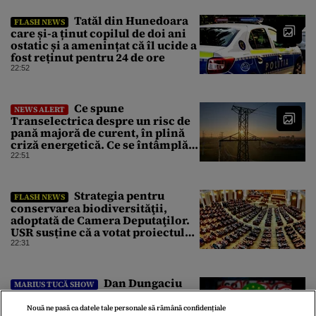
Tatăl din Hunedoara
FLASH NEWS
care și-a ținut copilul de doi ani
ostatic și a amenințat că îl ucide a
fost reținut pentru 24 de ore
22:52
Ce spune
NEWS ALERT
Transelectrica despre un risc de
pană majoră de curent, în plină
criză energetică. Ce se întâmplă
cu Sistemul Electroenergetic
22:51
Național
Strategia pentru
FLASH NEWS
conservarea biodiversităţii,
adoptată de Camera Deputaţilor.
USR susține că a votat proiectul
cu amendamentele PSD pentru a
22:31
nu bloca un jalon PNRR
Dan Dungaciu
MARIUS TUCĂ SHOW
critică Green Deal: Este eșecul
major al unui om care a luat 14%
Nouă ne pasă ca datele tale personale să rămână confidențiale