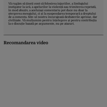
Vă rugăm să țineți cont că folosirea injuriilor, a limbajului
instigator la ură, a apelurilor la violență sau trimiterea repetată,
în mod abuziv, a aceluiași comentariu pot duce nu doar la
ștergerea mesajului, ci și la suspendarea temporară a dreptului
de a comenta. Site-ul nostru încurajează dezbaterile aprinse, dar
civilizate. Vă mulțumim pentru înțelegere și pentru contribuția
la o discuție bazată pe argumente, nu pe atacuri.
Recomandarea video