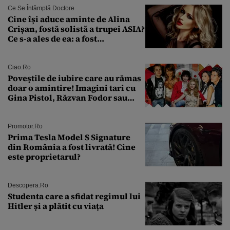
Ce Se Întâmplă Doctore
Cine își aduce aminte de Alina
Crișan, fostă solistă a trupei ASIA?
Ce s-a ales de ea: a fost
condamnată la închisoare cu
suspendare. Ce acuzații i se aduc
Ciao.ro
Poveştile de iubire care au rămas
doar o amintire! Imagini tari cu
Gina Pistol, Răzvan Fodor sau
Andra Măruţă şi foştii parteneri
Promotor.ro
Prima Tesla Model S Signature
din România a fost livrată! Cine
este proprietarul?
Descopera.ro
Studenta care a sfidat regimul lui
Hitler și a plătit cu viața