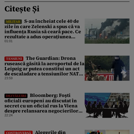
Citește Și
S-au încheiat cele 40 de
MILITAR
zile în care Zelenski a spus că va
influența Rusia să ceară pace. Ce
rezultate a adus operațiunea
Kievului
01:01
The Guardian: Drona
TENSIUNI
rusească găsită la aeroportul de la
Leipzig ar putea constitui un act
de escaladare a tensiunilor NATO-
Rusia
23:59
Bloomberg: Foști
DEZVĂLUIRI
oficiali europeni au discutat în
secret cu un oficial rus la Viena
despre relansarea negocierilor
de pace dintre Ucraina și Rusia
22:24
Alegerile din
CONTROVERSĂ