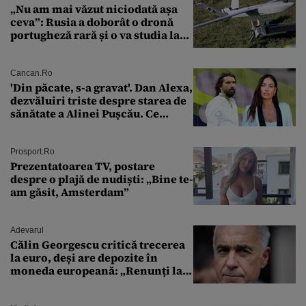
„Nu am mai văzut niciodată așa
ceva”: Rusia a doborât o dronă
portugheză rară și o va studia la
un institut de cercetare
Cancan.ro
'Din păcate, s-a gravat'. Dan Alexa,
dezvăluiri triste despre starea de
sănătate a Alinei Pușcău. Ce
discuție au avut cu două zile în
urmă
Prosport.ro
Prezentatoarea TV, postare
despre o plajă de nudiști: „Bine te-
am găsit, Amsterdam”
Adevarul
Călin Georgescu critică trecerea
la euro, deși are depozite în
moneda europeană: „Renunți la
leu, renunți la suveranitate”