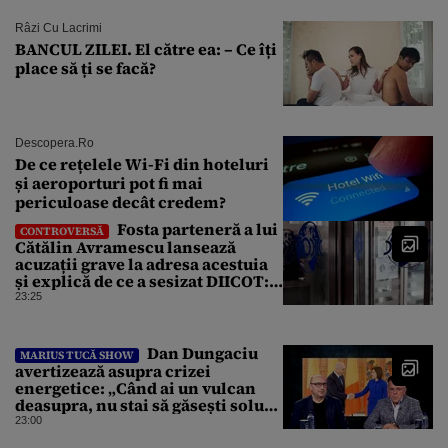
Râzi Cu Lacrimi
BANCUL ZILEI. El către ea: – Ce îți
place să ți se facă?
Descopera.ro
De ce rețelele Wi-Fi din hoteluri
și aeroporturi pot fi mai
periculoase decât credem?
Fosta parteneră a lui
CONTROVERSĂ
Cătălin Avramescu lansează
acuzații grave la adresa acestuia
și explică de ce a sesizat DIICOT:
„Făcea baie complet dezbrăcat cu
23:25
copiii”. Fostul consilier
prezidențial respinge acuzațiile
Dan Dungaciu
MARIUS TUCĂ SHOW
avertizează asupra crizei
energetice: „Când ai un vulcan
deasupra, nu stai să găsești soluții
cu leucoplast”
23:00