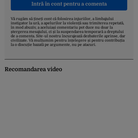
Intră în cont pentru a comenta
Vă rugăm să țineți cont că folosirea injuriilor, a limbajului
instigator la ură, a apelurilor la violență sau trimiterea repetată,
în mod abuziv, a aceluiași comentariu pot duce nu doar la
ștergerea mesajului, ci și la suspendarea temporară a dreptului
de a comenta. Site-ul nostru încurajează dezbaterile aprinse, dar
civilizate. Vă mulțumim pentru înțelegere și pentru contribuția
la o discuție bazată pe argumente, nu pe atacuri.
Recomandarea video