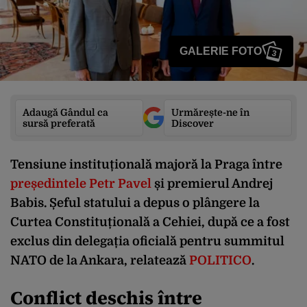
GALERIE FOTO
3
Adaugă Gândul ca
Urmărește-ne în
sursă preferată
Discover
Tensiune instituțională majoră la Praga între
președintele Petr Pavel
și premierul Andrej
Babis. Șeful statului a depus o plângere la
Curtea Constituțională a Cehiei, după ce a fost
exclus din delegația oficială pentru summitul
NATO de la Ankara, relatează
POLITICO
.
Conflict deschis între