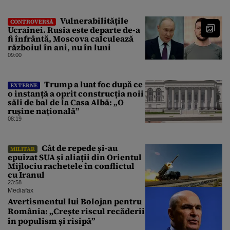
Vulnerabilitățile
CONTROVERSĂ
Ucrainei. Rusia este departe de-a
fi înfrântă, Moscova calculează
războiul în ani, nu în luni
09:00
Trump a luat foc după ce
EXTERNE
o instanță a oprit construcția noii
săli de bal de la Casa Albă: „O
rușine națională”
08:19
Cât de repede și-au
MILITAR
epuizat SUA și aliații din Orientul
Mijlociu rachetele în conflictul
cu Iranul
23:58
Mediafax
Avertismentul lui Bolojan pentru
România: „Crește riscul recăderii
în populism și risipă”