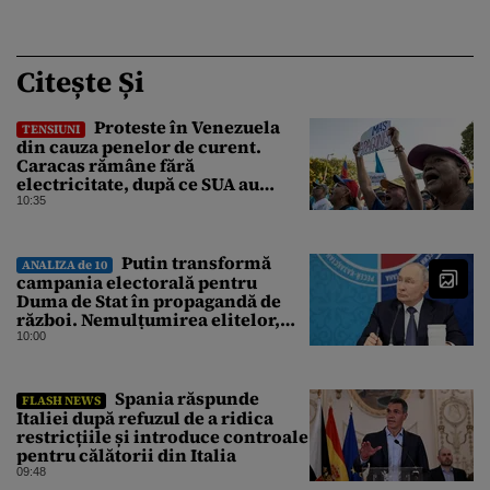
Citește Și
Proteste în Venezuela
TENSIUNI
din cauza penelor de curent.
Caracas rămâne fără
electricitate, după ce SUA au
promis modernizarea rețelei
10:35
Putin transformă
ANALIZA de 10
campania electorală pentru
Duma de Stat în propagandă de
război. Nemulțumirea elitelor,
tratată cu indiferență la Kremlin
10:00
Spania răspunde
FLASH NEWS
Italiei după refuzul de a ridica
restricțiile și introduce controale
pentru călătorii din Italia
09:48