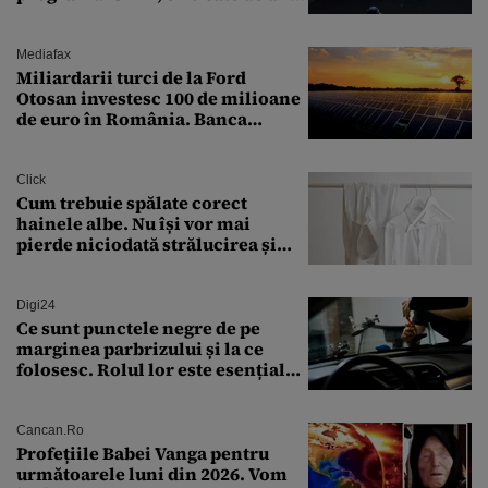
expert în securitate: „Nu știm ce
arme ne trebuie”
Mediafax
Miliardarii turci de la Ford
Otosan investesc 100 de milioane
de euro în România. Banca
Transilvania le acordă o
finanțare uriașă
Click
Cum trebuie spălate corect
hainele albe. Nu își vor mai
pierde niciodată strălucirea și
culoarea intensă
Digi24
Ce sunt punctele negre de pe
marginea parbrizului și la ce
folosesc. Rolul lor este esențial
pentru siguranța mașinii
Cancan.ro
Profețiile Babei Vanga pentru
următoarele luni din 2026. Vom