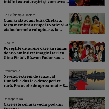
întâlni extratereștri și vom avea
un nou conflict global
Ce Se Întâmplă Doctore
Cum arată acum Julia Chelaru,
fosta membră a trupei Exotic! Și-a
etalat formele voluptoase, la
aproape 50 de ani
Ciao.ro
Poveştile de iubire care au rămas
doar o amintire! Imagini tari cu
Gina Pistol, Răzvan Fodor sau
Andra Măruţă şi foştii parteneri
Promotor.ro
Nivelul extrem de scăzut al
Dunării a dus la o descoperire
rară. Era acolo de aproximativ 80
de ani
Descopera.ro
Care este cel mai vechi pod din
Europa?