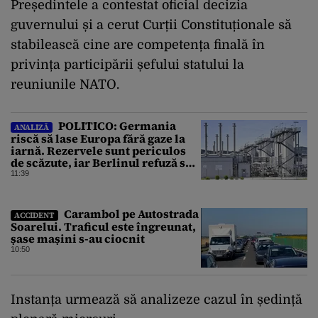
Președintele a contestat oficial decizia
guvernului și a cerut Curții Constituționale să
stabilească cine are competența finală în
privința participării șefului statului la
reuniunile NATO.
POLITICO: Germania
ANALIZĂ
riscă să lase Europa fără gaze la
iarnă. Rezervele sunt periculos
de scăzute, iar Berlinul refuză să
intervină
11:39
Carambol pe Autostrada
ACCIDENT
Soarelui. Traficul este îngreunat,
șase mașini s-au ciocnit
10:50
Instanța urmează să analizeze cazul în ședință