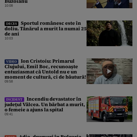
Buzoianu
10:08
Sportul românesc este în
DECES
doliu. Tânărul a murit la numai 25
de ani
10:03
Ion Cristoiu: Primarul
VIDEO
Clujului, Emil Boc, recunoaște
entuziasmat că Untold nu e un
moment de cultură, ci de băutură!
09:58
Incendiu devastator în
INCIDENT
județul Vâlcea. Un bărbat a murit,
o femeie a ajuns la spital
09:41
Adio, drumuri în Bulgaria