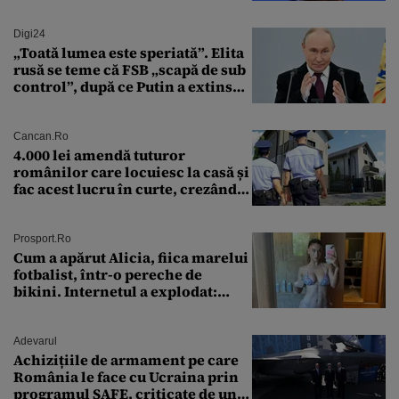
Digi24
„Toată lumea este speriată”. Elita
rusă se teme că FSB „scapă de sub
control”, după ce Putin a extins
puterea serviciului
Cancan.ro
4.000 lei amendă tuturor
românilor care locuiesc la casă și
fac acest lucru în curte, crezând
că nu îi vede nimeni
Prosport.ro
Cum a apărut Alicia, fiica marelui
fotbalist, într-o pereche de
bikini. Internetul a explodat:
„Zeiță superbă!”
Adevarul
Achizițiile de armament pe care
România le face cu Ucraina prin
programul SAFE, criticate de un