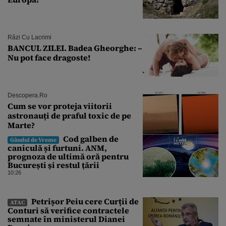
Râzi Cu Lacrimi
BANCUL ZILEI. Badea Gheorghe: –
Nu pot face dragoste!
Descopera.ro
Cum se vor proteja viitorii
astronauți de praful toxic de pe
Marte?
Cod galben de
Gândul de Vreme
caniculă și furtuni. ANM,
prognoza de ultimă oră pentru
București și restul țării
10:26
Petrișor Peiu cere Curții de
ATAC
Conturi să verifice contractele
semnate în ministerul Dianei