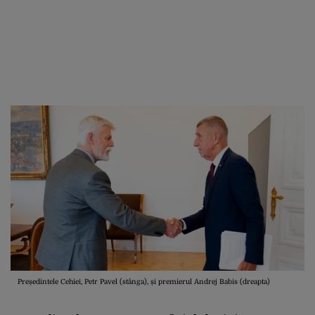
Președintele Cehiei, Petr Pavel (stânga), și premierul Andrej Babis (dreapta)