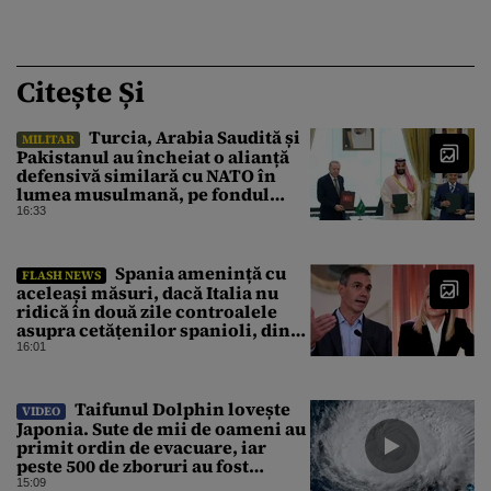
Citește Și
Turcia, Arabia Saudită și
MILITAR
Pakistanul au încheiat o alianță
defensivă similară cu NATO în
lumea musulmană, pe fondul
conflictelor din Orientul Mijlociu
16:33
Spania amenință cu
FLASH NEWS
aceleași măsuri, dacă Italia nu
ridică în două zile controalele
asupra cetățenilor spanioli, din
cauza crizei migrației
16:01
Taifunul Dolphin lovește
VIDEO
Japonia. Sute de mii de oameni au
primit ordin de evacuare, iar
peste 500 de zboruri au fost
anulate
15:09