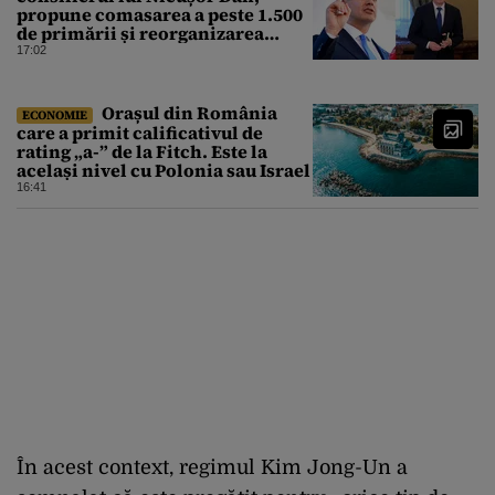
propune comasarea a peste 1.500
de primării și reorganizarea
administrativă a județelor
17:02
Orașul din România
ECONOMIE
care a primit calificativul de
rating „a-” de la Fitch. Este la
același nivel cu Polonia sau Israel
16:41
În acest context, regimul Kim Jong-Un a