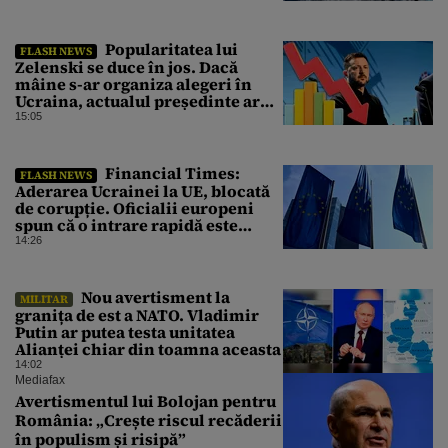
Popularitatea lui
FLASH NEWS
Zelenski se duce în jos. Dacă
mâine s-ar organiza alegeri în
Ucraina, actualul președinte ar
pierde categoric în turul al doilea
15:05
Financial Times:
FLASH NEWS
Aderarea Ucrainei la UE, blocată
de corupție. Oficialii europeni
spun că o intrare rapidă este
imposibilă
14:26
Nou avertisment la
MILITAR
granița de est a NATO. Vladimir
Putin ar putea testa unitatea
Alianței chiar din toamna aceasta
14:02
Mediafax
Avertismentul lui Bolojan pentru
România: „Crește riscul recăderii
în populism și risipă”