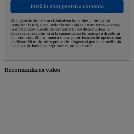
Intră în cont pentru a comenta
Vă rugăm să țineți cont că folosirea injuriilor, a limbajului
instigator la ură, a apelurilor la violență sau trimiterea repetată,
în mod abuziv, a aceluiași comentariu pot duce nu doar la
ștergerea mesajului, ci și la suspendarea temporară a dreptului
de a comenta. Site-ul nostru încurajează dezbaterile aprinse, dar
civilizate. Vă mulțumim pentru înțelegere și pentru contribuția
la o discuție bazată pe argumente, nu pe atacuri.
Recomandarea video