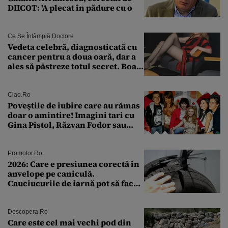
DIICOT: 'A plecat în pădure cu o
Ce Se Întâmplă Doctore
Vedeta celebră, diagnosticată cu
cancer pentru a doua oară, dar a
ales să păstreze totul secret. Boala
a fost descoperită la un control de
rutină
Ciao.ro
Poveştile de iubire care au rămas
doar o amintire! Imagini tari cu
Gina Pistol, Răzvan Fodor sau
Andra Măruţă şi foştii parteneri
Promotor.ro
2026: Care e presiunea corectă în
anvelope pe caniculă.
Cauciucurile de iarnă pot să facă
explozie la peste 40°C?
Descopera.ro
Care este cel mai vechi pod din