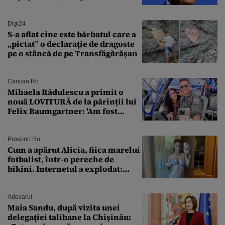
Digi24
S-a aflat cine este bărbatul care a
„pictat” o declarație de dragoste
pe o stâncă de pe Transfăgărășan
Cancan.ro
Mihaela Rădulescu a primit o
nouă LOVITURĂ de la părinții lui
Felix Baumgartner: 'Am fost
ȘTEARSĂ complet din
Prosport.ro
Cum a apărut Alicia, fiica marelui
fotbalist, într-o pereche de
bikini. Internetul a explodat:
„Zeiță superbă!”
Adevarul
Maia Sandu, după vizita unei
delegației talibane la Chișinău: