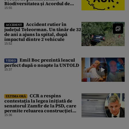
Biodiversitatea şi Acordul de
împrumut cu BIRD
15:55
Accident rutier în
ACCIDENT
județul Teleorman. Un tânăr de 32
de ani a ajuns la spital, după
impactul dintre 2 vehicule
15:52
Emil Boc prezintă leacul
VIDEO
perfect după o noapte la UNTOLD
15:37
CCR a respins
ULTIMA ORĂ
contestaţia la legea iniţiată de
senatorul Zamfir de la PSD, care
permite reluarea construcţiei
hidrocentralelor din zonele
15:36
protejate