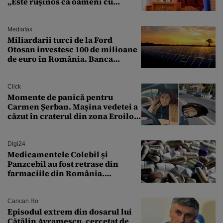
„Este rușinos că oameni cu
funcții înalte nu se
documentează”
Mediafax
Miliardarii turci de la Ford
Otosan investesc 100 de milioane
de euro în România. Banca
Transilvania le acordă o
finanțare uriașă
Click
Momente de panică pentru
Carmen Șerban. Mașina vedetei a
căzut în craterul din zona Eroilor:
„M-am speriat foarte tare”
Digi24
Medicamentele Colebil și
Panzcebil au fost retrase din
farmaciile din România.
Explicația dată de Agenția
Națională a Medicamentului
Cancan.ro
Episodul extrem din dosarul lui
Cătălin Avramescu, cercetat de