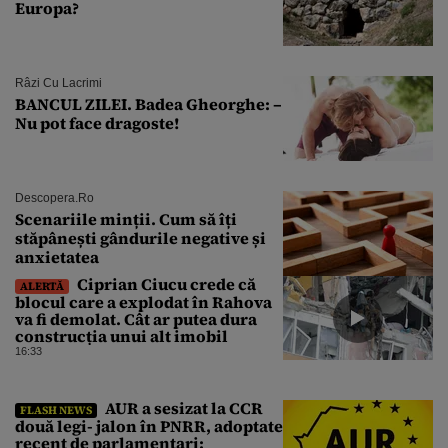
Europa?
Râzi Cu Lacrimi
BANCUL ZILEI. Badea Gheorghe: –
Nu pot face dragoste!
Descopera.ro
Scenariile minții. Cum să îți
stăpânești gândurile negative și
anxietatea
Ciprian Ciucu crede că
ALERTĂ
blocul care a explodat în Rahova
va fi demolat. Cât ar putea dura
construcția unui alt imobil
16:33
AUR a sesizat la CCR
FLASH NEWS
două legi- jalon în PNRR, adoptate
recent de parlamentari: