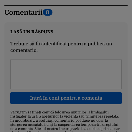
Comentarii
0
LASĂ UN RĂSPUNS
Trebuie să fii
autentificat
pentru a publica un
comentariu.
Intră în cont pentru a comenta
Vă rugăm să țineți cont că folosirea injuriilor, a limbajului
instigator la ură, a apelurilor la violență sau trimiterea repetată,
în mod abuziv, a aceluiași comentariu pot duce nu doar la
ștergerea mesajului, ci și la suspendarea temporară a dreptului
de a comenta. Site-ul nostru încurajează dezbaterile aprinse, dar