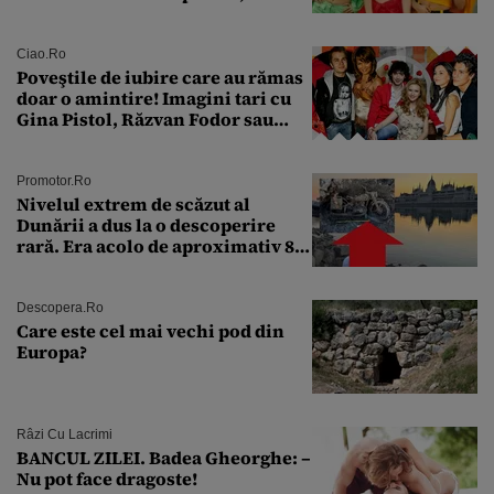
aproape 50 de ani
Ciao.ro
Poveştile de iubire care au rămas
doar o amintire! Imagini tari cu
Gina Pistol, Răzvan Fodor sau
Andra Măruţă şi foştii parteneri
Promotor.ro
Nivelul extrem de scăzut al
Dunării a dus la o descoperire
rară. Era acolo de aproximativ 80
de ani
Descopera.ro
Care este cel mai vechi pod din
Europa?
Râzi Cu Lacrimi
BANCUL ZILEI. Badea Gheorghe: –
Nu pot face dragoste!