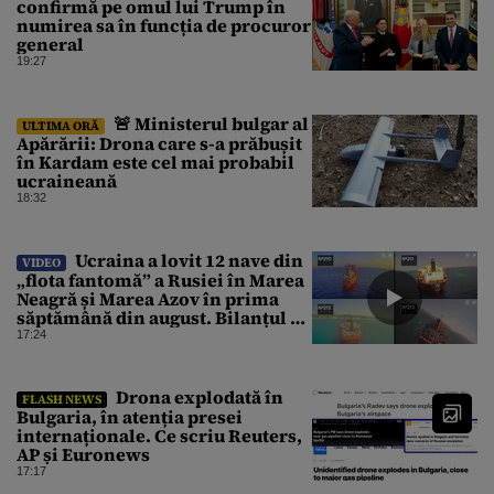
confirmă pe omul lui Trump în
numirea sa în funcția de procuror
general
19:27
🚨 Ministerul bulgar al
ULTIMA ORĂ
Apărării: Drona care s-a prăbușit
în Kardam este cel mai probabil
ucraineană
18:32
Ucraina a lovit 12 nave din
VIDEO
„flota fantomă” a Rusiei în Marea
Neagră și Marea Azov în prima
săptămână din august. Bilanțul a
ajuns la 218
17:24
Drona explodată în
FLASH NEWS
Bulgaria, în atenția presei
internaționale. Ce scriu Reuters,
AP și Euronews
17:17