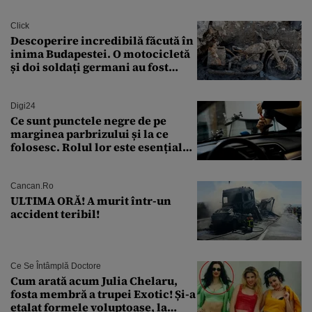
finanțare uriașă
Click
Descoperire incredibilă făcută în
inima Budapestei. O motocicletă
și doi soldați germani au fost
găsiți în Dunăre
Digi24
Ce sunt punctele negre de pe
marginea parbrizului și la ce
folosesc. Rolul lor este esențial
pentru siguranța mașinii
Cancan.ro
ULTIMA ORĂ! A murit într-un
accident teribil!
Ce Se Întâmplă Doctore
Cum arată acum Julia Chelaru,
fosta membră a trupei Exotic! Și-a
etalat formele voluptoase, la