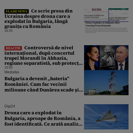
Ce scrie presa din
FLASH NEWS
Ucraina despre drona care a
explodat în Bulgaria, lângă
granița cu România
16:33
Controversă de nivel
REACȚIE
internațional, după concertul
trupei Morandi în Abhazia,
regiune separatistă, sub protecția
Rusiei
15:50
Mediafax
Bulgaria a devenit „bateria”
României. Cum fac vecinii
milioane când Dunărea scade și
Cernavodă produce puțin
Digi24
Drona care a explodat în
Bulgaria, aproape de România, a
fost identificată. Ce arată analiza
preliminară a epavei