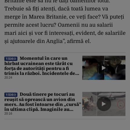
Britanie este să nu le dați oamenilor totul.
Trebuie să fiți atenți, dacă toată lumea va
merge în Marea Britanie, ce veți face? Vă puteți
permite acest lucru? Oamenii nu au salarii
mari aici și vor fi interesați, evident, de salariile
și ajutoarele din Anglia”, afirmă el.
Momentul în care un
VIDEO
bărbat ucrainean este târât cu
forța de autorități pentru a fi
trimis la război. Incidentele de
acest fel sunt tot mai dese
20:24
Două tinere pe tocuri au
VIDEO
reușit să oprească un avion din
mers. Au fost întoarse din „cursă”
în ultima clipă. Imaginile au
devenit virale
20:16