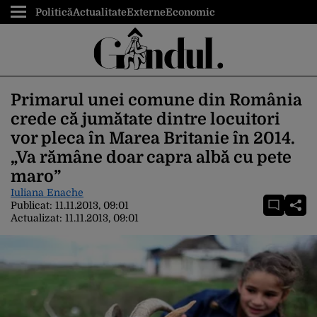
Politică
Actualitate
Externe
Economic
Primarul unei comune din România
crede că jumătate dintre locuitori
vor pleca în Marea Britanie în 2014.
„Va rămâne doar capra albă cu pete
maro”
Iuliana Enache
Publicat:
11.11.2013, 09:01
Actualizat:
11.11.2013, 09:01