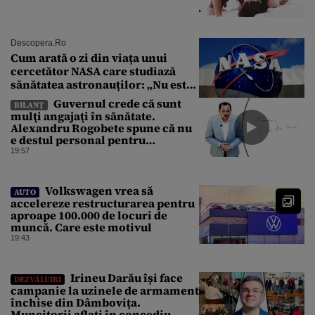
Descopera.ro
Cum arată o zi din viața unui
cercetător NASA care studiază
sănătatea astronauților: „Nu este
o știință complicată”
Guvernul crede că sunt
BILANȚ
mulţi angajaţi în sănătate.
Alexandru Rogobete spune că nu
e destul personal pentru
combaterea infecţiilor
19:57
nosocomiale
Volkswagen vrea să
AUTO
accelereze restructurarea pentru
aproape 100.000 de locuri de
muncă. Care este motivul
19:43
Irineu Darău își face
DEZVĂLUIRI
campanie la uzinele de armament
închise din Dâmbovița.
Muncitorii aflați în concediu