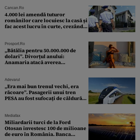
Cancan.ro
4.000 lei amendă tuturor
românilor care locuiesc la casă și
fac acest lucru în curte, crezând
că nu îi vede nimeni
Prosport.ro
„Bătălia pentru 50.000.000 de
dolari”. Divorțul anului:
Anamaria atacă averea
milionarului
Adevarul
„Era mai bun trenul vechi, era
răcoare”. Pasagerii unui tren
PESA au fost sufocați de căldură
pe ruta București-Constanța
Mediafax
Miliardarii turci de la Ford
Otosan investesc 100 de milioane
de euro în România. Banca
Transilvania le acordă o