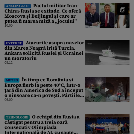
Pactul militar Iran-
ANALIZA de 10
China-Rusia se extinde. Ce oferă
Moscova și Beijingul și care ar
putea fi marea miză a „jocului”
10:00
Atacurile asupra navelor
EXTERNE
din Marea Neagră irită Turcia.
Ankara solicită Rusiei și Ucrainei
un moratoriu
08:12
În timp ce România și
METEO
Europa fierb la peste 40°C, într-o
țară din America de Sud a început
o ninsoare ca-n povești. Pârtiile
s-au umplut de schiori
06:00
O echipă din Rusia a
TEHNOLOGIE
câștigat pentru a treia oară
consecutiv Olimpiada
Internațională de AI, cu șapte