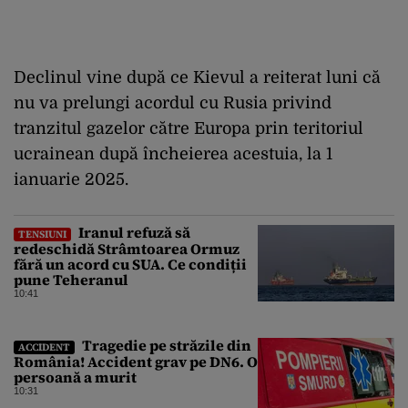
Declinul vine după ce Kievul a reiterat luni că
nu va prelungi acordul cu Rusia privind
tranzitul gazelor către Europa prin teritoriul
ucrainean după încheierea acestuia, la 1
ianuarie 2025.
Iranul refuză să
TENSIUNI
redeschidă Strâmtoarea Ormuz
fără un acord cu SUA. Ce condiții
pune Teheranul
10:41
Tragedie pe străzile din
ACCIDENT
România! Accident grav pe DN6. O
persoană a murit
10:31