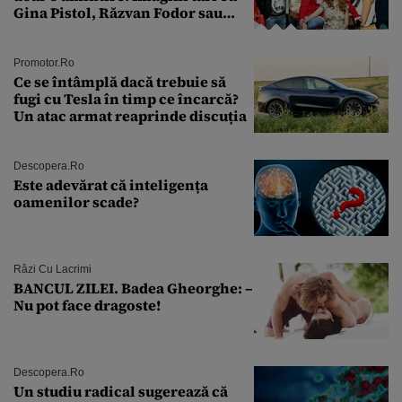
Gina Pistol, Răzvan Fodor sau
Andra Măruţă şi foştii parteneri
Promotor.ro
Ce se întâmplă dacă trebuie să
fugi cu Tesla în timp ce încarcă?
Un atac armat reaprinde discuția
Descopera.ro
Este adevărat că inteligența
oamenilor scade?
Râzi Cu Lacrimi
BANCUL ZILEI. Badea Gheorghe: –
Nu pot face dragoste!
Descopera.ro
Un studiu radical sugerează că