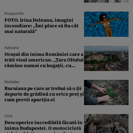
întâmplă în septembrie,
octombrie și noiembrie 2026, în
București. Pe ce dată ninge
Prosport.ro
FOTO. Irina Deleanu, imagini
incendiare: „Îmi place să fiu cât
mai naturală”
Adevarul
Orașul din inima României care a
trăit visul american. „Țara Oltului
rămâne numai cu bogații, cu
babele, cu moșnegii și cu
sărăntocii”
Mediafax
Buruiana pe care ar trebui să o ții
departe de grădină cu orice preț și
cum previi apariția ei
Click
Descoperire incredibilă făcută în
inima Budapestei. O motocicletă