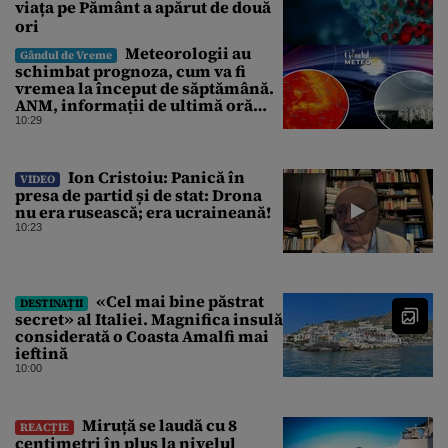
viața pe Pământ a apărut de două
ori
Meteorologii au
Gândul de Vreme
schimbat prognoza, cum va fi
vremea la început de săptămână.
ANM, informații de ultimă oră
pentru Gândul
10:29
Ion Cristoiu: Panică în
VIDEO
presa de partid și de stat: Drona
nu era rusească; era ucraineană!
10:23
«Cel mai bine păstrat
DESTINAȚII
secret» al Italiei. Magnifica insulă
considerată o Coasta Amalfi mai
ieftină
10:00
Miruță se laudă cu 8
REACȚIE
centimetri în plus la nivelul