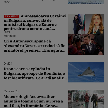
medalii din aur și una de bronz
00:56
Ambasadoarea Ucrainei
TENSIUNI
în Bulgaria, convocată de
ministrul bulgar de Externe
pentru drona ucraineană
prăbușită în apropierea
00:21
infrastructurii critice
Mediafax
Crin Antonescu spune că
Alexandru Nazare ar trebui să fie
următorul premier: „E singura
soluție”
Digi24
Drona care a explodat în
Bulgaria, aproape de România, a
fost identificată. Ce arată analiza
preliminară a epavei
Cancan.ro
Meteorologii Accuweather
anunță o toamnă cum nu prea a
mai fost, în România. Ce se