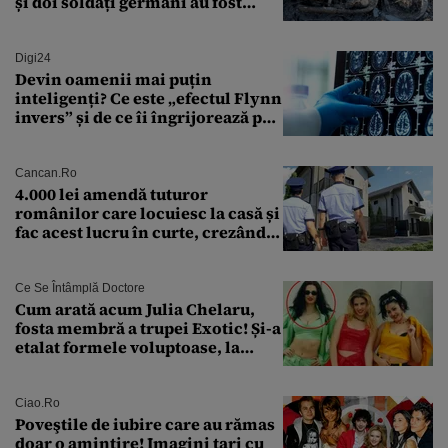
și doi soldați germani au fost
găsiți în Dunăre
Digi24
Devin oamenii mai puțin
inteligenți? Ce este „efectul Flynn
invers” și de ce îi îngrijorează pe
cercetători
Cancan.ro
4.000 lei amendă tuturor
românilor care locuiesc la casă și
fac acest lucru în curte, crezând
că nu îi vede nimeni
Ce Se Întâmplă Doctore
Cum arată acum Julia Chelaru,
fosta membră a trupei Exotic! Și-a
etalat formele voluptoase, la
aproape 50 de ani
Ciao.ro
Poveştile de iubire care au rămas
doar o amintire! Imagini tari cu