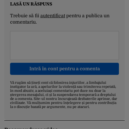
LASĂ UN RĂSPUNS
Trebuie să fii
autentificat
pentru a publica un
comentariu.
Intră în cont pentru a comenta
Vă rugăm să țineți cont că folosirea injuriilor, a limbajului
instigator la ură, a apelurilor la violență sau trimiterea repetată,
în mod abuziv, a aceluiași comentariu pot duce nu doar la
ștergerea mesajului, ci și la suspendarea temporară a dreptului
de a comenta. Site-ul nostru încurajează dezbaterile aprinse, dar
civilizate. Vă mulțumim pentru înțelegere și pentru contribuția
la o discuție bazată pe argumente, nu pe atacuri.