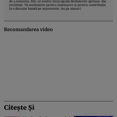
de a comenta. Site-ul nostru încurajează dezbaterile aprinse, dar
civilizate. Vă mulțumim pentru înțelegere și pentru contribuția
la o discuție bazată pe argumente, nu pe atacuri.
Recomandarea video
Citește Și