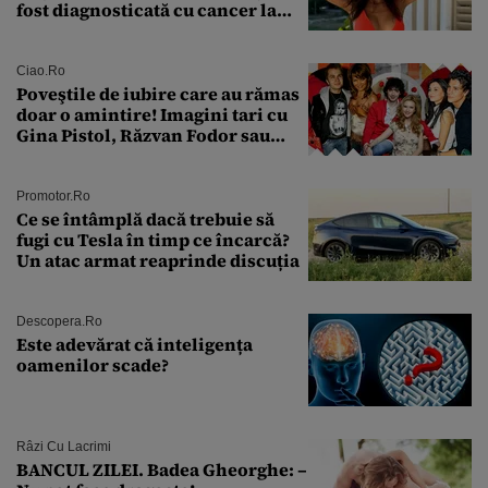
fost diagnosticată cu cancer la
sân în metastază: „Este singurul
tratament care o să mă ajute să
îmi salvez viața”
Ciao.ro
Poveştile de iubire care au rămas
doar o amintire! Imagini tari cu
Gina Pistol, Răzvan Fodor sau
Andra Măruţă şi foştii parteneri
Promotor.ro
Ce se întâmplă dacă trebuie să
fugi cu Tesla în timp ce încarcă?
Un atac armat reaprinde discuția
Descopera.ro
Este adevărat că inteligența
oamenilor scade?
Râzi Cu Lacrimi
BANCUL ZILEI. Badea Gheorghe: –