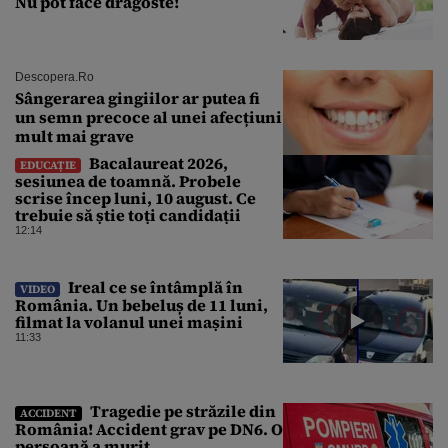
Nu pot face dragoste!
Descopera.ro
Sângerarea gingiilor ar putea fi
un semn precoce al unei afecțiuni
mult mai grave
Bacalaureat 2026,
EDUCAȚIE
sesiunea de toamnă. Probele
scrise încep luni, 10 august. Ce
trebuie să știe toți candidații
12:14
Ireal ce se întâmplă în
VIDEO
România. Un bebeluș de 11 luni,
filmat la volanul unei mașini
11:33
Tragedie pe străzile din
ACCIDENT
România! Accident grav pe DN6. O
persoană a murit