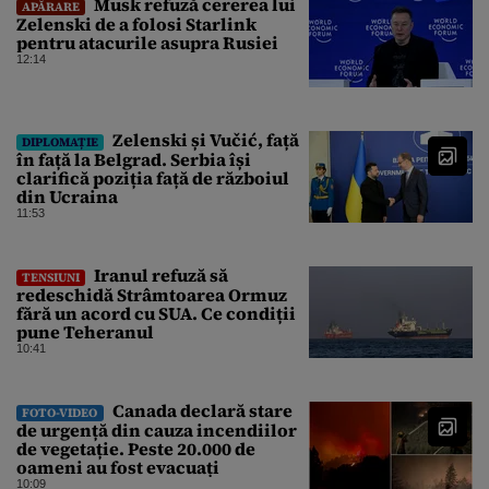
Musk refuză cererea lui
APĂRARE
Zelenski de a folosi Starlink
pentru atacurile asupra Rusiei
12:14
Zelenski și Vučić, față
DIPLOMAȚIE
în față la Belgrad. Serbia își
clarifică poziția față de războiul
din Ucraina
11:53
Iranul refuză să
TENSIUNI
redeschidă Strâmtoarea Ormuz
fără un acord cu SUA. Ce condiții
pune Teheranul
10:41
Canada declară stare
FOTO-VIDEO
de urgență din cauza incendiilor
de vegetație. Peste 20.000 de
oameni au fost evacuați
10:09