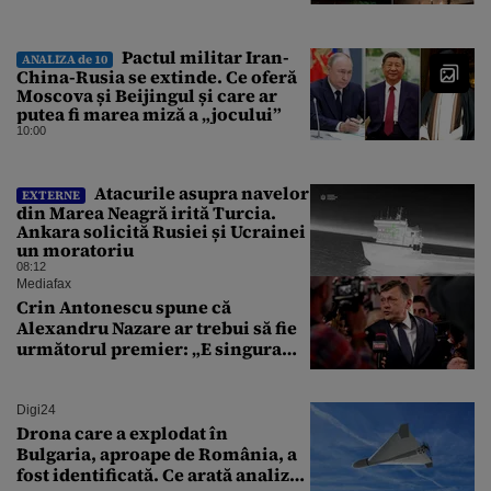
Pactul militar Iran-
ANALIZA de 10
China-Rusia se extinde. Ce oferă
Moscova și Beijingul și care ar
putea fi marea miză a „jocului”
10:00
Atacurile asupra navelor
EXTERNE
din Marea Neagră irită Turcia.
Ankara solicită Rusiei și Ucrainei
un moratoriu
08:12
Mediafax
Crin Antonescu spune că
Alexandru Nazare ar trebui să fie
următorul premier: „E singura
soluție”
Digi24
Drona care a explodat în
Bulgaria, aproape de România, a
fost identificată. Ce arată analiza