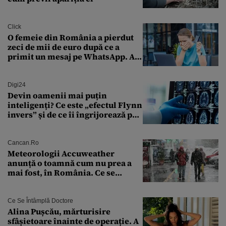
Click
O femeie din România a pierdut
zeci de mii de euro după ce a
primit un mesaj pe WhatsApp. A
crezut că va moșteni 175.000 de
euro din Franța
Digi24
Devin oamenii mai puțin
inteligenți? Ce este „efectul Flynn
invers” și de ce îi îngrijorează pe
cercetători
Cancan.ro
Meteorologii Accuweather
anunță o toamnă cum nu prea a
mai fost, în România. Ce se
întâmplă în septembrie,
octombrie și noiembrie 2026, în
București. Pe ce dată ninge
Ce Se Întâmplă Doctore
Alina Pușcău, mărturisire
sfâșietoare înainte de operație. A