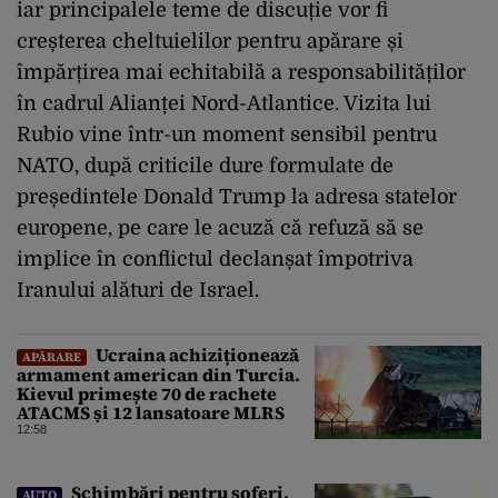
iar principalele teme de discuție vor fi
creșterea cheltuielilor pentru apărare și
împărțirea mai echitabilă a responsabilităților
în cadrul Alianței Nord-Atlantice. Vizita lui
Rubio vine într-un moment sensibil pentru
NATO, după criticile dure formulate de
președintele Donald Trump la adresa statelor
europene, pe care le acuză că refuză să se
implice în conflictul declanșat împotriva
Iranului alături de Israel.
Ucraina achiziționează
APĂRARE
armament american din Turcia.
Kievul primește 70 de rachete
ATACMS și 12 lansatoare MLRS
12:58
Schimbări pentru șoferi.
AUTO