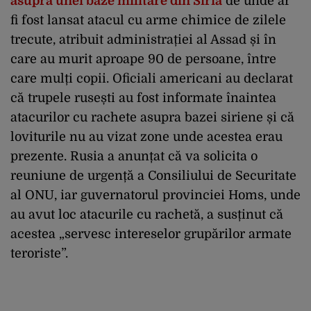
asupra unei baze militare din Siria
de unde ar
fi fost lansat atacul cu arme chimice de zilele
trecute, atribuit administrației al Assad și în
care au murit aproape 90 de persoane, între
care mulți copii. Oficiali americani au declarat
că trupele rusești au fost informate înaintea
atacurilor cu rachete asupra bazei siriene și că
loviturile nu au vizat zone unde acestea erau
prezente. Rusia a anunțat că va solicita o
reuniune de urgență a Consiliului de Securitate
al ONU, iar guvernatorul provinciei Homs, unde
au avut loc atacurile cu rachetă, a susținut că
acestea „servesc intereselor grupărilor armate
teroriste”.