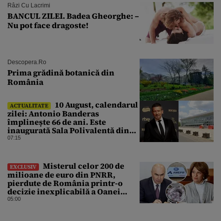
Râzi Cu Lacrimi
BANCUL ZILEI. Badea Gheorghe: –
Nu pot face dragoste!
Descopera.ro
Prima grădină botanică din
România
10 August, calendarul
ACTUALITATE
zilei: Antonio Banderas
împlinește 66 de ani. Este
inaugurată Sala Polivalentă din
București
07:15
Misterul celor 200 de
EXCLUSIV
milioane de euro din PNRR,
pierdute de România printr-o
decizie inexplicabilă a Oanei
Gheorghiu. Ultima hotărâre de
05:00
guvern ar încerca să repare
greșeala vicepremierului