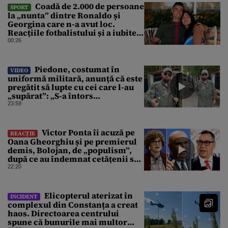
Coadă de 2.000 de persoane
SPORT
la „nunta” dintre Ronaldo și
Georgina care n-a avut loc.
Reacțiile fotbalistului și a iubitei
sale pe social media
00:26
Piedone, costumat în
VIDEO
uniformă militară, anunță că este
pregătit să lupte cu cei care l-au
„supărat”: „S-a întors
boomerangul”
23:59
Victor Ponta îi acuză pe
REACȚIE
Oana Gheorghiu și pe premierul
demis, Bolojan, de „populism”,
după ce au îndemnat cetățenii să
reducă consumul energetic
22:20
Elicopterul aterizat în
INCIDENT
complexul din Constanța a creat
haos. Directoarea centrului
spune că bunurile mai multor