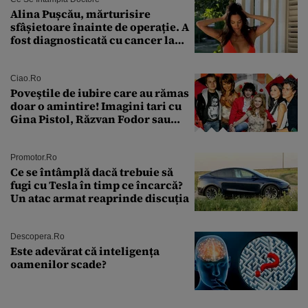
Alina Pușcău, mărturisire
sfâșietoare înainte de operație. A
fost diagnosticată cu cancer la
sân în metastază: „Este singurul
tratament care o să mă ajute să
îmi salvez viața”
Ciao.ro
Poveştile de iubire care au rămas
doar o amintire! Imagini tari cu
Gina Pistol, Răzvan Fodor sau
Andra Măruţă şi foştii parteneri
Promotor.ro
Ce se întâmplă dacă trebuie să
fugi cu Tesla în timp ce încarcă?
Un atac armat reaprinde discuția
Descopera.ro
Este adevărat că inteligența
oamenilor scade?