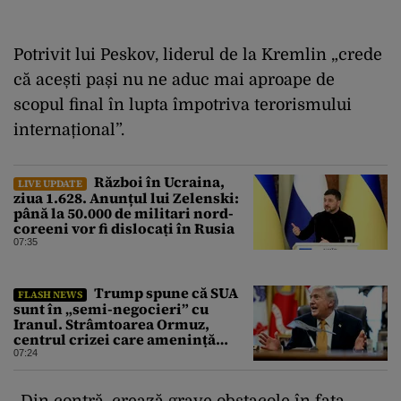
Potrivit lui Peskov, liderul de la Kremlin „crede
că acești pași nu ne aduc mai aproape de
scopul final în lupta împotriva terorismului
internațional”.
Război în Ucraina,
LIVE UPDATE
ziua 1.628. Anunțul lui Zelenski:
până la 50.000 de militari nord-
coreeni vor fi dislocați în Rusia
07:35
Trump spune că SUA
FLASH NEWS
sunt în „semi-negocieri” cu
Iranul. Strâmtoarea Ormuz,
centrul crizei care amenință
piața mondială a petrolului
07:24
„Din contră, crează grave obstacole în fața