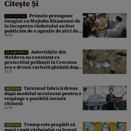
Citește Și
Primele presupuse
DEZVĂLUIRI
imagini cu Mojtaba Khamenei de
la începerea războiului au fost
publicate de o agenție de știri de
stat din Iran
06:00
Autoritățile din
FLASH NEWS
Moldova au constatat ca
proiectilul prăbușit la Crocmaz
era o dronă-rachetă ghidată după
finalizarea primei investigații
22:27
⁠Taiwanul fabrică drone
MILITAR
după modelul ucrainean pentru a
respinge o posibilă invazie
chineză
21:58
Trump este pregătit să
MILITAR
pună capăt războiului cu Iranul