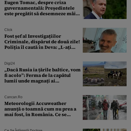
Eugen Tomac, despre criza
guvernamentală: Președintele
este pregătit să desemneze mâine
un candidat
Click
Fost șef al Investigațiilor
Criminale, dispărut de două zile!
Poliția îl caută în Deva: „L-ați
văzut?”
Digi24
„Dacă Rusia ia țările baltice, vom
fi acolo”: Ferma de la capătul
lumii unde magnați ai
tehnologiei vor să
supraviețuiască apocalipsei
Cancan.ro
Meteorologii Accuweather
anunță o toamnă cum nu prea a
mai fost, în România. Ce se
întâmplă în septembrie,
octombrie și noiembrie 2026, în
București. Pe ce dată ninge
Ce Se Întâmplă Doctore