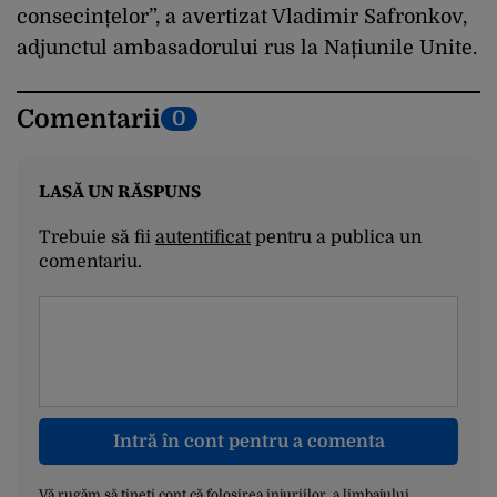
consecințelor”, a avertizat Vladimir Safronkov,
adjunctul ambasadorului rus la Națiunile Unite.
Comentarii
0
LASĂ UN RĂSPUNS
Trebuie să fii
autentificat
pentru a publica un
comentariu.
Intră în cont pentru a comenta
Vă rugăm să țineți cont că folosirea injuriilor, a limbajului