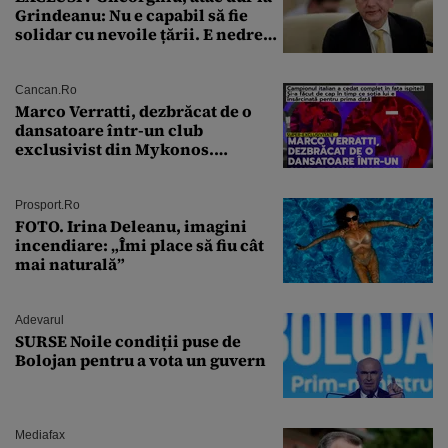
Grindeanu: Nu e capabil să fie
solidar cu nevoile țării. E nedrept
ca PSD să primească guvernarea
Cancan.ro
Marco Verratti, dezbrăcat de o
dansatoare într-un club
exclusivist din Mykonos.
Campionul italian a cedat
complet în fața ispitei!
Prosport.ro
FOTO. Irina Deleanu, imagini
incendiare: „Îmi place să fiu cât
mai naturală”
Adevarul
SURSE Noile condiții puse de
Bolojan pentru a vota un guvern
Mediafax