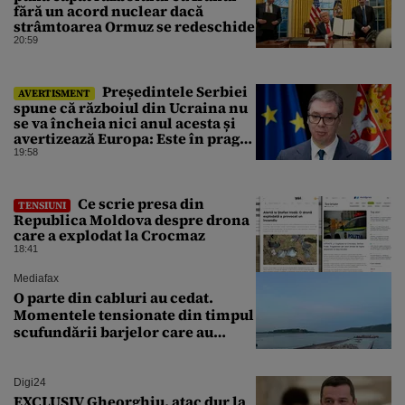
fără un acord nuclear dacă
strâmtoarea Ormuz se redeschide
20:59
⁠Președintele Serbiei
AVERTISMENT
spune că războiul din Ucraina nu
se va încheia nici anul acesta și
avertizează Europa: Este în pragul
unui război la scară largă
19:58
Ce scrie presa din
TENSIUNI
Republica Moldova despre drona
care a explodat la Crocmaz
18:41
Mediafax
O parte din cabluri au cedat.
Momentele tensionate din timpul
scufundării barjelor care au
salvat Reactorul 2 de la
Cernavodă
Digi24
EXCLUSIV Gheorghiu, atac dur la