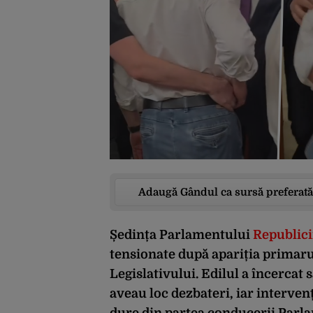
Adaugă Gândul ca sursă preferată
Ședința Parlamentului
Republic
tensionate după apariția primaru
Legislativului. Edilul a încercat 
aveau loc dezbateri, iar intervenț
dure din partea conducerii Parla