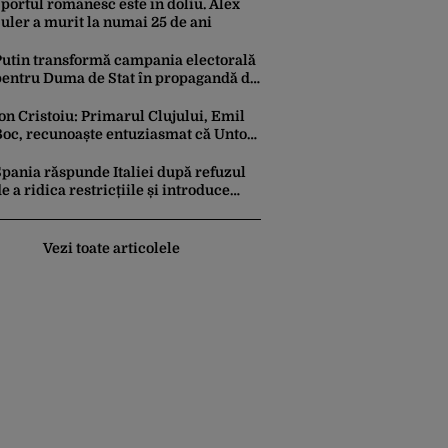
eprezintă îndatorirea angajaților din
portul românesc este în doliu. Alex
inister?”
uler a murit la numai 25 de ani
Putin transformă campania electorală
pentru Duma de Stat în propagandă de
ăzboi. Nemulțumirea elitelor, tratată
u indiferență la Kremlin
on Cristoiu: Primarul Clujului, Emil
Boc, recunoaște entuziasmat că Untold
nu e un moment de cultură, ci de
băutură!
Spania răspunde Italiei după refuzul
e a ridica restricțiile și introduce
ontroale pentru călătorii din Italia
Vezi toate articolele