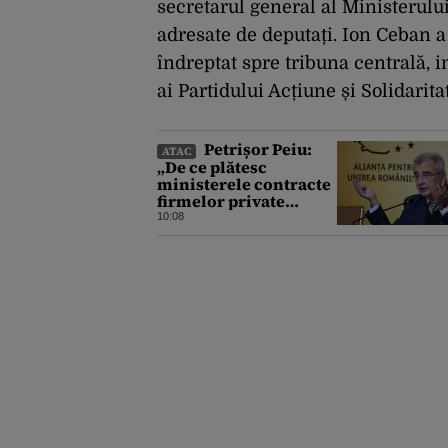
secretarul general al Ministerului
adresate de deputați. Ion Ceban a 
îndreptat spre tribuna centrală, i
ai Partidului Acțiune și Solidarita
Petrișor Peiu:
ATAC
„De ce plătesc
ministerele contracte
firmelor private
pentru a elabora
10:08
strategii care
reprezintă îndatorirea
angajaților din
minister?”