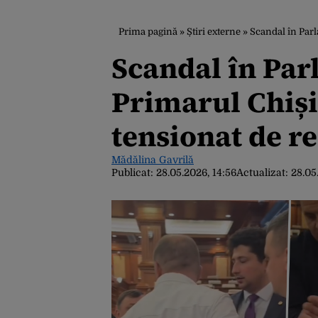
Prima pagină
»
Știri externe
»
Scandal în Parla
Scandal în Par
Primarul Chiș
tensionat de re
Mădălina Gavrilă
Publicat:
28.05.2026, 14:56
Actualizat:
28.05