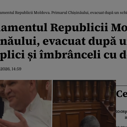
mentul Republicii Moldova. Primarul Chișinăului, evacuat după un schimb tensi
lamentul Republicii Mo
inăului, evacuat după 
plici și îmbrânceli cu 
.2026, 14:59
Ce
10:08
P
m
p