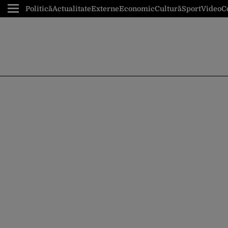
Politică
Actualitate
Externe
Economic
Cultură
Sport
Video
C