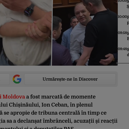
r
10:03
S
m
Ș
10:00
r
c
09:58
I
09:48
d
c
Urmărește-ne în Discover
ii Moldova
a fost marcată de momente
lui Chișinăului, Ion Ceban, în plenul
să se apropie de tribuna centrală în timp ce
ia sa a declanșat îmbrânceli, acuzații și reacții
mentului și a deputaților PAS.