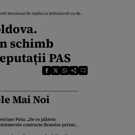
onat de replici și îmbrânceli cu deputații PAS
ldova.
un schimb
deputații PAS
le Mai Noi
etrișor Peiu: „De ce plătesc
inisterele contracte firmelor private
entru a elabora strategii care