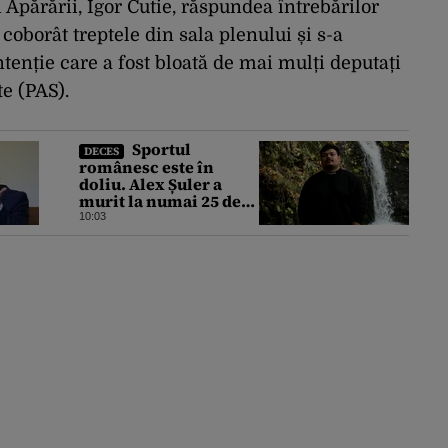
 Apărării, Igor Cutie, răspundea întrebărilor
coborât treptele din sala plenului și s-a
ntenție care a fost bloată de mai mulți deputați
te (PAS).
Sportul
DECES
românesc este în
doliu. Alex Șuler a
murit la numai 25 de
ani
10:03