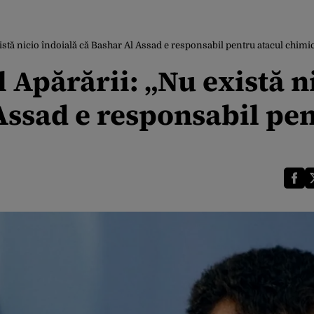
istă nicio îndoială că Bashar Al Assad e responsabil pentru atacul chimi
 Apărării: „Nu există n
Assad e responsabil pe