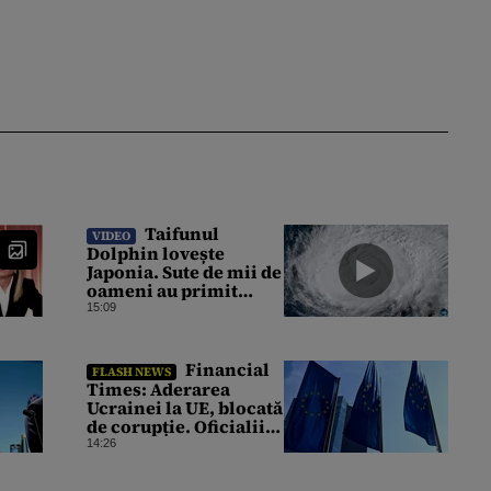
Taifunul
VIDEO
Dolphin lovește
Japonia. Sute de mii de
oameni au primit
ordin de evacuare, iar
15:09
peste 500 de zboruri au
fost anulate
Financial
FLASH NEWS
Times: Aderarea
Ucrainei la UE, blocată
de corupție. Oficialii
europeni spun că o
14:26
intrare rapidă este
imposibilă