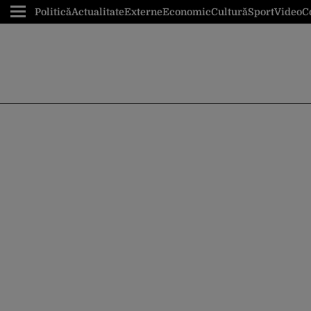
Politică
Actualitate
Externe
Economic
Cultură
Sport
Video
C