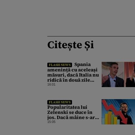
Citește Și
Spania
FLASH NEWS
amenință cu aceleași
măsuri, dacă Italia nu
ridică în două zile
controalele asupra
16:01
cetățenilor spanioli,
din cauza crizei
migrației
FLASH NEWS
Popularitatea lui
Zelenski se duce în
jos. Dacă mâine s-ar
organiza alegeri în
15:05
Ucraina, actualul
președinte ar pierde