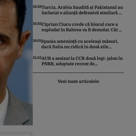
Este la același nivel cu Polonia sau
Israel
16:33
Turcia, Arabia Saudită și Pakistanul au
încheiat o alianță defensivă similară cu
NATO în lumea musulmană, pe fondul
conflictelor din Orientul Mijlociu
16:33
Ciprian Ciucu crede că blocul care a
explodat în Rahova va fi demolat. Cât ar
putea dura construcția unui alt imobil
16:01
Spania amenință cu aceleași măsuri,
dacă Italia nu ridică în două zile
controalele asupra cetățenilor spanioli,
din cauza crizei migrației
15:55
AUR a sesizat la CCR două legi- jalon în
PNRR, adoptate recent de
parlamentari: Biodiversitatea şi
Acordul de împrumut cu BIRD
Vezi toate articolele