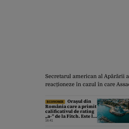
Secretarul american al Apărării a
reacționeze în cazul în care Ass
Orașul din
ECONOMIE
România care a primit
calificativul de rating
„a-” de la Fitch. Este la
același nivel cu
16:41
Polonia sau Israel