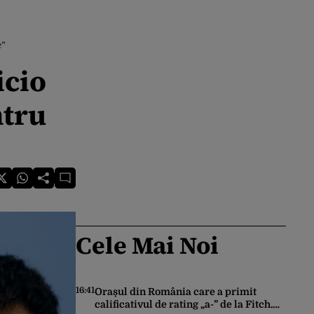
c”
icio
ntru
Cele Mai Noi
16:41
Orașul din România care a primit
calificativul de rating „a-” de la Fitch.