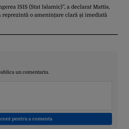
conflictelor din
Orientul Mijlociu
gerea ISIS (Stat Islamic)”, a declarat Mattis,
ă reprezintă o amenințare clară și imediată
publica un comentariu.
n cont pentru a comenta