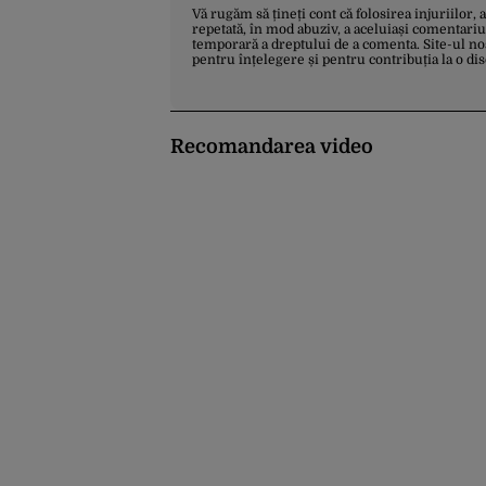
Vă rugăm să țineți cont că folosirea injuriilor, 
repetată, în mod abuziv, a aceluiași comentariu
temporară a dreptului de a comenta. Site-ul no
pentru înțelegere și pentru contribuția la o di
Recomandarea video