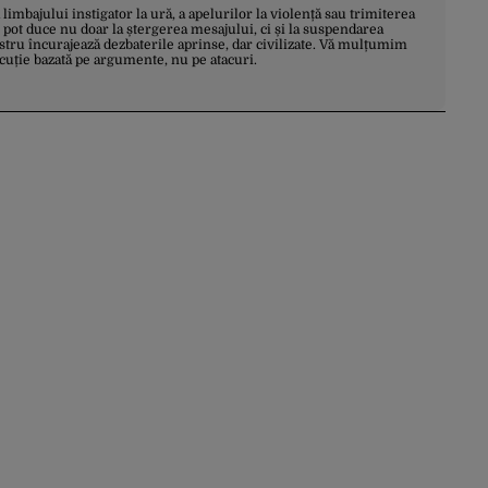
a limbajului instigator la ură, a apelurilor la violență sau trimiterea
 pot duce nu doar la ștergerea mesajului, ci și la suspendarea
stru încurajează dezbaterile aprinse, dar civilizate. Vă mulțumim
scuție bazată pe argumente, nu pe atacuri.