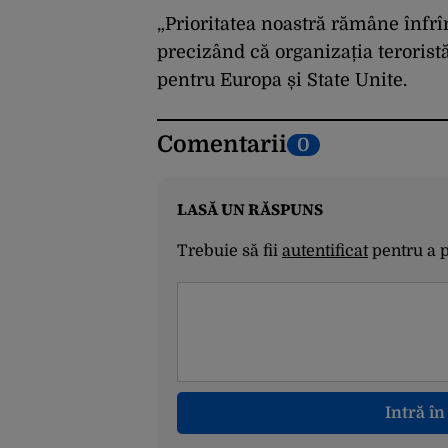
„Prioritatea noastră rămâne înfrîn
precizând că organizația terorist
pentru Europa și State Unite.
Comentarii
0
LASĂ UN RĂSPUNS
Trebuie să fii
autentificat
pentru a 
Intră î