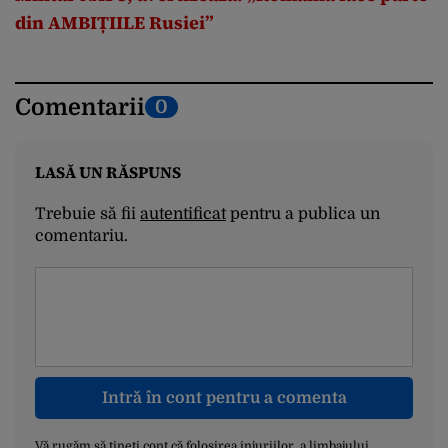
din AMBIȚIILE Rusiei”
Comentarii
0
LASĂ UN RĂSPUNS
Trebuie să fii
autentificat
pentru a publica un
comentariu.
Intră în cont pentru a comenta
Vă rugăm să țineți cont că folosirea injuriilor, a limbajului