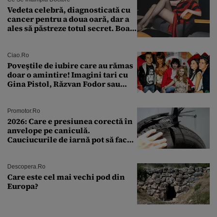
Vedeta celebră, diagnosticată cu
cancer pentru a doua oară, dar a
ales să păstreze totul secret. Boala
a fost descoperită la un control de
rutină
Ciao.ro
Poveştile de iubire care au rămas
doar o amintire! Imagini tari cu
Gina Pistol, Răzvan Fodor sau
Andra Măruţă şi foştii parteneri
Promotor.ro
2026: Care e presiunea corectă în
anvelope pe caniculă.
Cauciucurile de iarnă pot să facă
explozie la peste 40°C?
Descopera.ro
Care este cel mai vechi pod din
Europa?