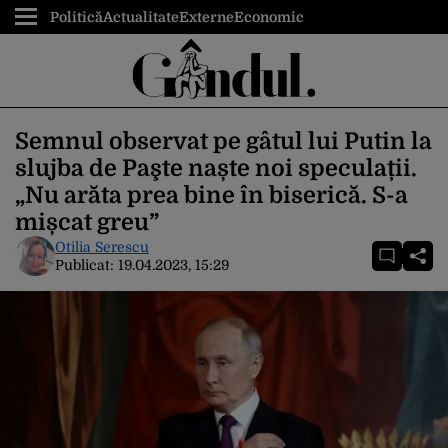
Politică
Actualitate
Externe
Economic
Semnul observat pe gâtul lui Putin la
slujba de Paşte naște noi speculații.
„Nu arăta prea bine în biserică. S-a
mișcat greu”
Otilia Serescu
Publicat:
19.04.2023, 15:29