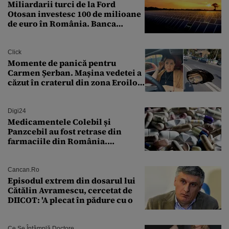
Miliardarii turci de la Ford
Otosan investesc 100 de milioane
de euro în România. Banca
Transilvania le acordă o
finanțare uriașă
Click
Momente de panică pentru
Carmen Șerban. Mașina vedetei a
căzut în craterul din zona Eroilor:
„M-am speriat foarte tare”
Digi24
Medicamentele Colebil și
Panzcebil au fost retrase din
farmaciile din România.
Explicația dată de Agenția
Națională a Medicamentului
Cancan.ro
Episodul extrem din dosarul lui
Cătălin Avramescu, cercetat de
DIICOT: 'A plecat în pădure cu o
Ce Se Întâmplă Doctore