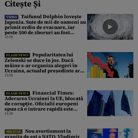
Citește Și
Taifunul Dolphin lovește
VIDEO
Japonia. Sute de mii de oameni au
primit ordin de evacuare, iar
peste 500 de zboruri au fost
anulate
15:09
Popularitatea lui
FLASH NEWS
Zelenski se duce în jos. Dacă
mâine s-ar organiza alegeri în
Ucraina, actualul președinte ar
pierde categoric în turul al doilea
15:05
Financial Times:
FLASH NEWS
Aderarea Ucrainei la UE, blocată
de corupție. Oficialii europeni
spun că o intrare rapidă este
imposibilă
14:26
Nou avertisment la
MILITAR
granița de est a NATO. Vladimir