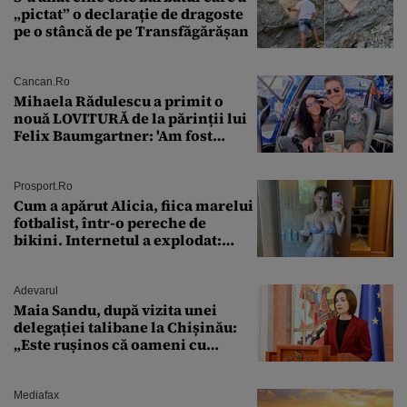
„pictat” o declarație de dragoste
pe o stâncă de pe Transfăgărășan
Cancan.ro
Mihaela Rădulescu a primit o
nouă LOVITURĂ de la părinții lui
Felix Baumgartner: 'Am fost
ȘTEARSĂ complet din
Prosport.ro
Cum a apărut Alicia, fiica marelui
fotbalist, într-o pereche de
bikini. Internetul a explodat:
„Zeiță superbă!”
Adevarul
Maia Sandu, după vizita unei
delegației talibane la Chișinău:
„Este rușinos că oameni cu
funcții înalte nu se
documentează”
Mediafax