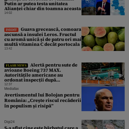
Putin ar putea testa unitatea
Alianței chiar din toamna aceasta
14:02
Guava grecească, comoara
INEDIT
ascunsă a insulei Leros. Fructul
cu aromă unică și de patru ori mai
multă vitamina C decât portocala
13:42
Alertă pentru sute de
FLASH NEWS
avioane Boeing 737 MAX.
Autoritățile americane au
ordonat inspecții după
descoperirea unor fisuri în
12:37
structura aeronavelor
Mediafax
Avertismentul lui Bolojan pentru
România: „Crește riscul recăderii
în populism și risipă”
Digi24
S-a aflat cine este bărbatul care a