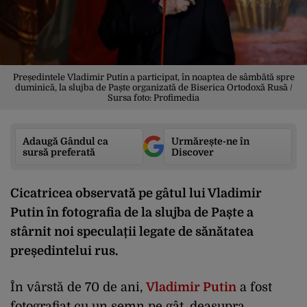
Președintele Vladimir Putin a participat, în noaptea de sâmbătă spre
duminică, la slujba de Paște organizată de Biserica Ortodoxă Rusă /
Sursa foto: Profimedia
Adaugă Gândul ca
Urmărește-ne în
sursă preferată
Discover
Cicatricea observată pe gâtul lui Vladimir
Putin în fotografia de la slujba de Paște a
stârnit noi speculații legate de sănătatea
președintelui rus.
În vârstă de 70 de ani,
Vladimir Putin
a fost
fotografiat cu un semn pe gât, deasupra