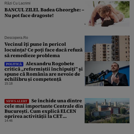
Râzi Cu Lacrimi
BANCUL ZILEI. Badea Gheorghe: –
Nu pot face dragoste!
Descopera.ro
Vecinul îți pune în pericol
locuința? Ce poți face dacă refuză
să remedieze problema
Alexandru Rogobete
POLITICĂ
critică „reformiștii închipuiți” și
spune că România are nevoie de
echilibru și competență
15:18
Se închide una dintre
NEWS ALERT
cele mai importante Centrale din
București. Cum explică ELCEN
oprirea activității la CET
Grozăvești
14:46