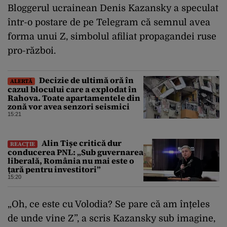
Bloggerul ucrainean Denis Kazansky a speculat
într-o postare de pe Telegram că semnul avea
forma unui Z, simbolul afiliat propagandei ruse
pro-război.
Decizie de ultimă oră în
ALERTĂ
cazul blocului care a explodat în
Rahova. Toate apartamentele din
zonă vor avea senzori seismici
15:21
Alin Tișe critică dur
REACȚIE
conducerea PNL: „Sub guvernarea
liberală, România nu mai este o
țară pentru investitori”
15:20
„Oh, ce este cu Volodia? Se pare că am înțeles
de unde vine Z”, a scris Kazansky sub imagine,