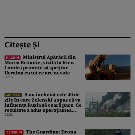
Citește Și
Ministrul Apărării din
RĂZBOI
Marea Britanie, vizită la Kiev.
Londra promite să sprijine
Ucraina cu tot ce are nevoie
08:15
S-au încheiat cele 40 de
MILITAR
zile în care Zelenski a spus că va
influența Rusia să ceară pace. Ce
rezultate a adus operațiunea
Kievului
01:01
The Guardian: Drona
TENSIUNI