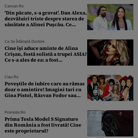
model 1997
Cancan.ro
'Din păcate, s-a gravat'. Dan Alexa,
dezvăluiri triste despre starea de
sănătate a Alinei Pușcău. Ce
discuție au avut cu două zile în
urmă
Ce Se Întâmplă Doctore
Cine își aduce aminte de Alina
Crișan, fostă solistă a trupei ASIA?
Ce s-a ales de ea: a fost
condamnată la închisoare cu
suspendare. Ce acuzații i se aduc
Ciao.ro
Poveştile de iubire care au rămas
doar o amintire! Imagini tari cu
Gina Pistol, Răzvan Fodor sau
Andra Măruţă şi foştii parteneri
Promotor.ro
Prima Tesla Model S Signature
din România a fost livrată! Cine
este proprietarul?