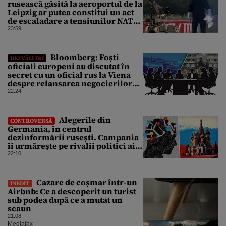
rusească găsită la aeroportul de la
Leipzig ar putea constitui un act
de escaladare a tensiunilor NATO-
Rusia
23:59
Bloomberg: Foști
DEZVĂLUIRI
oficiali europeni au discutat în
secret cu un oficial rus la Viena
despre relansarea negocierilor
de pace dintre Ucraina și Rusia
22:24
Alegerile din
CONTROVERSĂ
Germania, în centrul
dezinformării rusești. Campania
îi urmărește pe rivalii politici ai
partidului de extremă dreapta
22:10
AfD
Cazare de coșmar într-un
INEDIT
Airbnb: Ce a descoperit un turist
sub podea după ce a mutat un
scaun
21:08
Mediafax