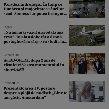
Paradox hidrologic: În timp ce
Dunărea și majoritatea râurilor
scad, Someșul ar putea fi singurul
mare râu cu debite în creștere
Digi24
„Nu am mai văzut niciodată așa
ceva”: Rusia a doborât o dronă
portugheză rară și o va studia la
un institut de cercetare
Cancan.ro
Au DIVORȚAT, după 2 ani de
căsnicie! Vestea momentului în
showbiz😮
Prosport.ro
Prezentatoarea TV, postare
despre o plajă de nudiști: „Bine te-
am găsit, Amsterdam”