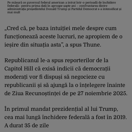
Pe măsură ce guvernul federal american a intrat într-o perioadă de închidere
federală– pentru prima dată în aproape șapte ani – confruntarea dintre
administrația președintelui Donald Trump și Partidul Democrat s-a intensificat și
mai mult
„Cred că, pe baza intuiției mele despre cum
funcționează aceste lucruri, ne apropiem de o
ieșire din situația asta”, a spus Thune.
Republicanul le-a spus reporterilor de la
Capitol Hill că exisă indicii că democrații
moderați vor fi dispuși să negocieze cu
republicanii și să ajungă la o înțelegere înainte
de Ziua Recunoștinței de pe 27 noiembrie 2025.
În primul mandat prezidențial al lui Trump,
cea mai lungă închidere federală a fost în 2019.
A durat 35 de zile