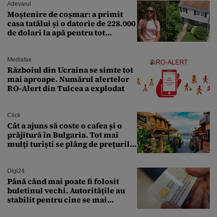
Adevarul
Moștenire de coșmar: a primit
casa tatălui și o datorie de 228.000
de dolari la apă pentru tot
cartierul
Mediafax
Războiul din Ucraina se simte tot
mai aproape. Numărul alertelor
RO-Alert din Tulcea a explodat
Click
Cât a ajuns să coste o cafea și o
prăjitură în Bulgaria. Tot mai
mulți turiști se plâng de prețurile
ridicate
Digi24
Până când mai poate fi folosit
buletinul vechi. Autoritățile au
stabilit pentru cine se mai
eliberează cartea de identitate