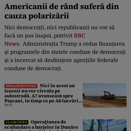
Americanii de rând suferă din
cauza polarizării
Nici democrații, nici republicanii nu vor să
facă un pas înapoi, potrivit
BBC
News.
Administrația Trump a redus finanțarea
și programele din statele conduse de democrați
și a încercat să desființeze agențiile federale
conduse de democrați.
Nici în acest an
INFRASTRUCTURĂ
ieșenii nu vor circula pe
autostradă. A7 avansează spre
Pașcani, în timp ce pe A8 lucrările
întârzie
08:42
Operaţiunea de
FLASH NEWS
scufundare a barjelor în Dunăre