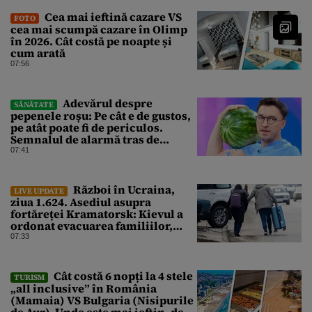
Cea mai ieftină cazare VS
FOTO
cea mai scumpă cazare în Olimp
în 2026. Cât costă pe noapte și
cum arată
07:56
Adevărul despre
SĂNĂTATE
pepenele roșu: Pe cât e de gustos,
pe atât poate fi de periculos.
Semnalul de alarmă tras de
doctorul Mihail Pautov
07:41
Război în Ucraina,
LIVE UPDATE
ziua 1.624. Asediul asupra
fortăreței Kramatorsk: Kievul a
ordonat evacuarea familiilor,
rușii sunt la 20 de km de oraș
07:33
Cât costă 6 nopți la 4 stele
TURISM
„all inclusive” în România
(Mamaia) VS Bulgaria (Nisipurile