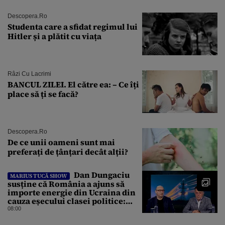
Descopera.ro
Studenta care a sfidat regimul lui
Hitler și a plătit cu viața
Râzi Cu Lacrimi
BANCUL ZILEI. El către ea: – Ce îți
place să ți se facă?
Descopera.ro
De ce unii oameni sunt mai
preferați de țânțari decât alții?
Dan Dungaciu
MARIUS TUCĂ SHOW
susține că România a ajuns să
importe energie din Ucraina din
cauza eșecului clasei politice:
Este bilanțul politic al ultimilor
08:00
ani