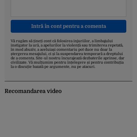
Intră în cont pentru a comenta
Vă rugăm să țineți cont că folosirea injuriilor, a limbajului
instigator la ură, a apelurilor la violență sau trimiterea repetată,
în mod abuziv, a aceluiași comentariu pot duce nu doar la
ștergerea mesajului, ci și la suspendarea temporară a dreptului
de a comenta. Site-ul nostru încurajează dezbaterile aprinse, dar
civilizate. Vă mulțumim pentru înțelegere și pentru contribuția
la o discuție bazată pe argumente, nu pe atacuri.
Recomandarea video