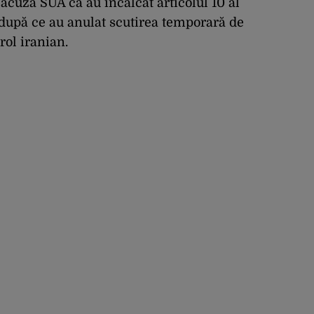
acuză SUA că au încălcat articolul 10 al
upă ce au anulat scutirea temporară de
rol iranian.