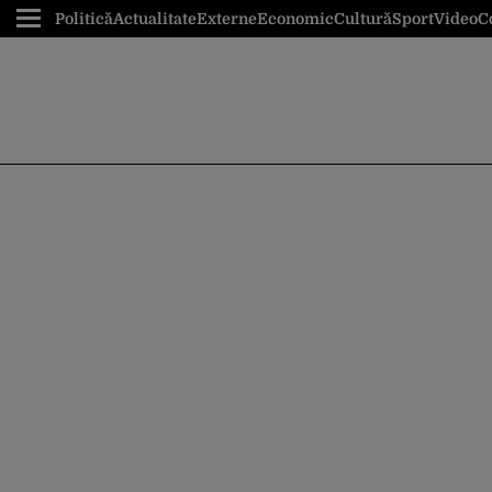
Politică
Actualitate
Externe
Economic
Cultură
Sport
Video
C