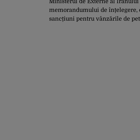
Ministerul de Externe al Iranului 
memorandumului de înțelegere, d
sancțiuni pentru vânzările de pet