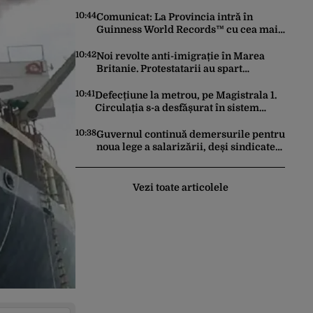
10:44
Comunicat: La Provincia intră în
Guinness World Records™ cu cea mai
mare porție de aripioare de pui servită
la un eveniment
10:42
Noi revolte anti-imigrație în Marea
Britanie. Protestatarii au spart
geamuri și au atacat locuințe
10:41
Defecțiune la metrou, pe Magistrala 1.
Circulația s-a desfășurat în sistem
pendulă
10:38
Guvernul continuă demersurile pentru
noua lege a salarizării, deși sindicatele
se opun categoric. Bolojan anunță când
ar putea fi depusă în Parlament
Vezi toate articolele