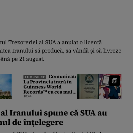
l Trezoreriei al SUA a anulat o licență
itea Iranului să producă, să vândă și să livreze
până pe 21 august.
Comunicat:
COMUNICAT
La Provincia intră în
Guinness World
Records™ cu cea mai
mare porție de
10:44
aripioare de pui
servită la un
 al Iranului spune că SUA au
eveniment
l de înțelegere