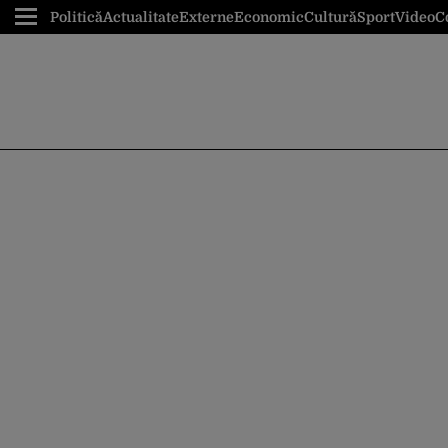
Politică
Actualitate
Externe
Economic
Cultură
Sport
Video
C