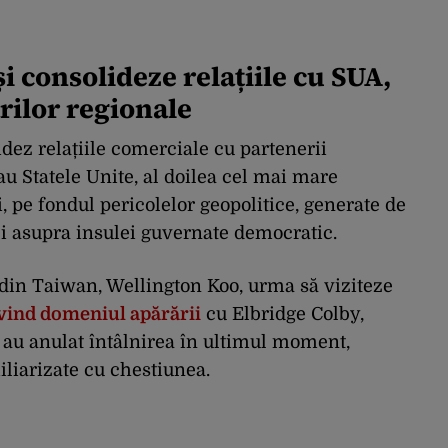
i consolideze relațiile cu SUA,
rilor regionale
idez relațiile comerciale cu partenerii
au Statele Unite, al doilea cel mai mare
 pe fondul pericolelor geopolitice, generate de
ei asupra insulei guvernate democratic.
din Taiwan, Wellington Koo, urma să viziteze
ivind domeniul apărării
cu Elbridge Colby,
 au anulat întâlnirea în ultimul moment,
liarizate cu chestiunea.