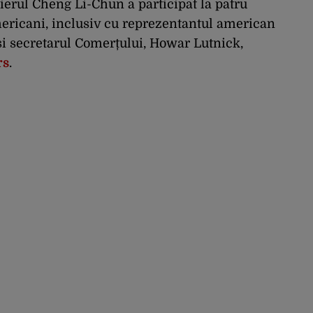
erul Cheng Li-Chun a participat la patru
mericani, inclusiv cu reprezentantul american
i secretarul Comerțului, Howar Lutnick,
rs
.