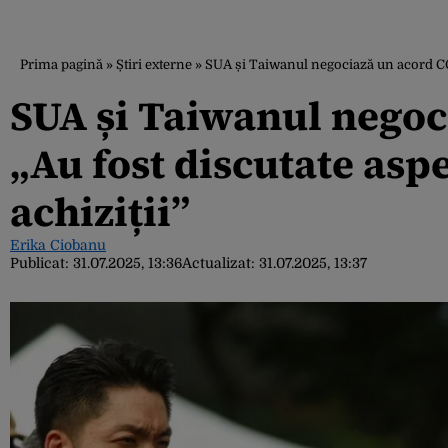
Prima pagină
»
Știri externe
»
SUA și Taiwanul negociază un acord COM
SUA și Taiwanul nego
„Au fost discutate aspec
achiziții”
Erika Ciobanu
Publicat:
31.07.2025, 13:36
Actualizat:
31.07.2025, 13:37