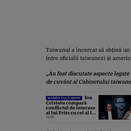
Taiwanul a încercat să obțină un
între oficialii taiwanezi și americ
„Au fost discutate aspecte legate d
de cuvânt al Cabinetului taiwane
Ion
MARIUS TUCĂ SHOW
Cristoiu compară
conflictul de interese
al lui Fritz cu cel al lui
Iohannis: „Ghinionul
22:00
lui Fritz este că două
instanțe l-au declarat