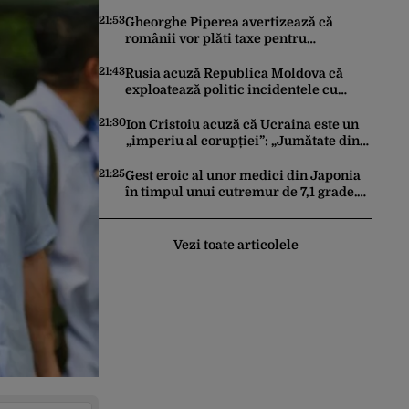
Iohannis: „Ghinionul lui Fritz este că
două instanțe l-au declarat
21:53
Gheorghe Piperea avertizează că
incompatibil”
românii vor plăti taxe pentru
centralele pe gaz și sobe sub formă de
certificate de CO2
21:43
Rusia acuză Republica Moldova că
exploatează politic incidentele cu
drone. Declarațiile Maiei Sandu,
criticate de Moscova
21:30
Ion Cristoiu acuză că Ucraina este un
„imperiu al corupției”: „Jumătate din
banii trimiși se întorc în UE”
21:25
Gest eroic al unor medici din Japonia
în timpul unui cutremur de 7,1 grade.
Au protejat pacientul de pe masa de
operație cu propriile corpuri
Vezi toate articolele