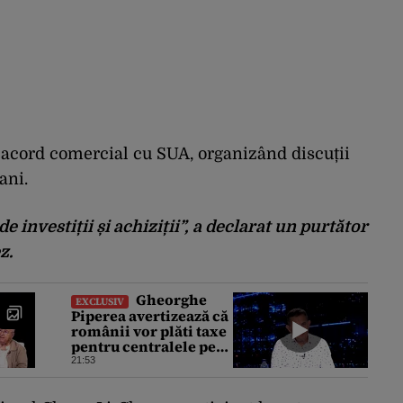
 acord comercial cu SUA, organizând discuții
ani.
e investiții și achiziții”, a declarat un purtător
z.
Gheorghe
EXCLUSIV
Piperea avertizează că
românii vor plăti taxe
pentru centralele pe
gaz și sobe sub formă
21:53
de certificate de CO2