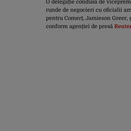
incompatibil”
O delegație condusă de vicepremi
runde de negocieri cu oficialii a
pentru Comerț, Jamieson Greer, ș
conform agenției de presă
Reute