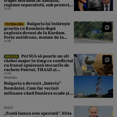
trupei Morandi în Abhazia,
regiune separatistă, sub protecția
Rusiei
15:50
Bulgaria își întărește
ULTIMA ORĂ
granița cu România după
explozia dronei de la Kardam.
Forțe antidrone, mutate de la
frontiera cu Turcia
14:49
Pot SUA să poarte un alt
MILITAR
război major în timp ce conflictul
cu Iranul epuizează stocurile de
rachete Patriot, THAAD și
Tomahawk?
14:43
Mediafax
Bulgaria a devenit „bateria”
României. Cum fac vecinii
milioane când Dunărea scade și
Cernavodă produce puțin
Digi24
„Toată lumea este speriată”. Elita