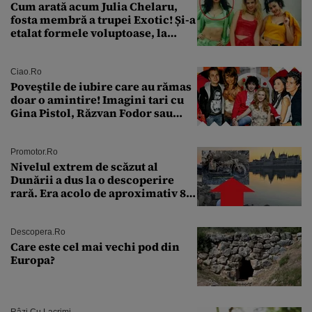
Cum arată acum Julia Chelaru,
fosta membră a trupei Exotic! Și-a
etalat formele voluptoase, la
aproape 50 de ani
Ciao.ro
Poveştile de iubire care au rămas
doar o amintire! Imagini tari cu
Gina Pistol, Răzvan Fodor sau
Andra Măruţă şi foştii parteneri
Promotor.ro
Nivelul extrem de scăzut al
Dunării a dus la o descoperire
rară. Era acolo de aproximativ 80
de ani
Descopera.ro
Care este cel mai vechi pod din
Europa?
Râzi Cu Lacrimi