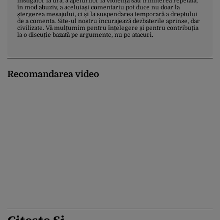
instigator la ură, a apelurilor la violență sau trimiterea repetată,
în mod abuziv, a aceluiași comentariu pot duce nu doar la
ștergerea mesajului, ci și la suspendarea temporară a dreptului
de a comenta. Site-ul nostru încurajează dezbaterile aprinse, dar
civilizate. Vă mulțumim pentru înțelegere și pentru contribuția
la o discuție bazată pe argumente, nu pe atacuri.
Recomandarea video