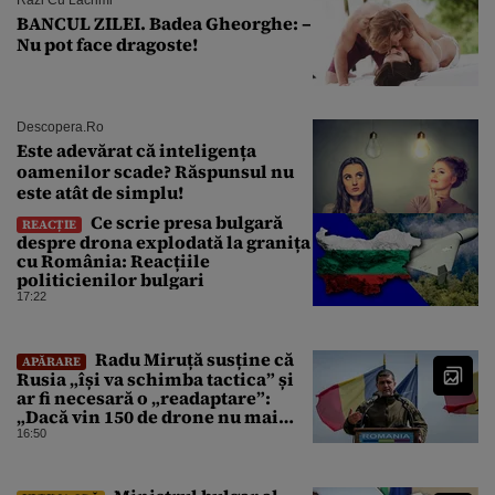
BANCUL ZILEI. Badea Gheorghe: –
Nu pot face dragoste!
Descopera.ro
Este adevărat că inteligența
oamenilor scade? Răspunsul nu
este atât de simplu!
Ce scrie presa bulgară
REACȚIE
despre drona explodată la granița
cu România: Reacțiile
politicienilor bulgari
17:22
Radu Miruță susține că
APĂRARE
Rusia „își va schimba tactica” și
ar fi necesară o „readaptare”:
„Dacă vin 150 de drone nu mai
suntem pe timp de pace”
16:50