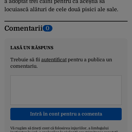
a adoptat trei câini pentru ca aceștia să
locuiască alături de cele două pisici ale sale.
Comentarii
0
LASĂ UN RĂSPUNS
Trebuie să fii
autentificat
pentru a publica un
comentariu.
Intră în cont pentru a comenta
Vă rugăm să țineți cont că folosirea injuriilor, a limbajului