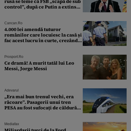
rusă se teme că FSB „scapă de sub
control”, după ce Putin a extins
puterea serviciului
Cancan.ro
4.000 lei amendă tuturor
românilor care locuiesc la casă și
fac acest lucru în curte, crezând
că nu îi vede nimeni
Prosport.ro
Ce dramă! A murit tatăl lui Leo
Messi, Jorge Messi
Adevarul
„Era mai bun trenul vechi, era
răcoare”. Pasagerii unui tren
PESA au fost sufocați de căldură
pe ruta București-Constanța
Mediafax
Miliardarii turci de la Ford