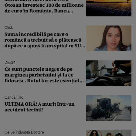
Otosan investesc 100 de milioane
de euro în România. Banca
Transilvania le acordă o
finanțare uriașă
Click
Suma incredibilă pe care o
româncă a trebuit să o plătească
după ce a ajuns la un spital în SUA:
„Asta este America”
Digi24
Ce sunt punctele negre de pe
marginea parbrizului și la ce
folosesc. Rolul lor este esențial
pentru siguranța mașinii
Cancan.ro
ULTIMA ORĂ! A murit într-un
accident teribil!
Ce Se Întâmplă Doctore