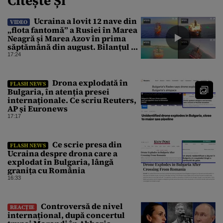
Citește Și
Ucraina a lovit 12 nave din
VIDEO
„flota fantomă” a Rusiei în Marea
Neagră și Marea Azov în prima
săptămână din august. Bilanțul a
ajuns la 218
17:24
Drona explodată în
FLASH NEWS
Bulgaria, în atenția presei
internaționale. Ce scriu Reuters,
AP și Euronews
17:17
Ce scrie presa din
FLASH NEWS
Ucraina despre drona care a
explodat în Bulgaria, lângă
granița cu România
16:33
Controversă de nivel
REACȚIE
internațional, după concertul