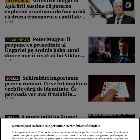
Ministrul bulgar al
ULTIMA ORĂ
Apărării susține că puterea
exploziei și coloana de fum arată
că drona transporta o cantitate
semnificativă de exploziv
16:22
Peter Magyar îl
FLASH NEWS
propune ca președinte al
Ungariei pe András Baka, unul
dintre marii rivali ai lui Viktor
Orbán
16:11
Schimbări importante
SOCIAL
pentru români. Ce se întâmplă cu
vechile cărți de identitate. Ce
perioadă vor mai fi valabile
buletinele clasice
15:47
A murit tatăl lui Lionel
DECES
Messi. Jorge Messi avea 68 de ani
Nouă ne pasă ca datele tale personale să rămână confidențiale
și era internat într-o clinică din
Argentina
Noi și partenerii noștri
1019
stocăm și/sau accesăm informații pe dispozitivul dvs., precum identificatorii
cookie unici pentru prelucrarea datelor cu caracter personal. Puteți accepta sau gestiona preferințele dvs.
15:24
făcând clic mai jos, respectiv vă puteți opune utilizării unui interes legitim în orice moment pe pagina cu