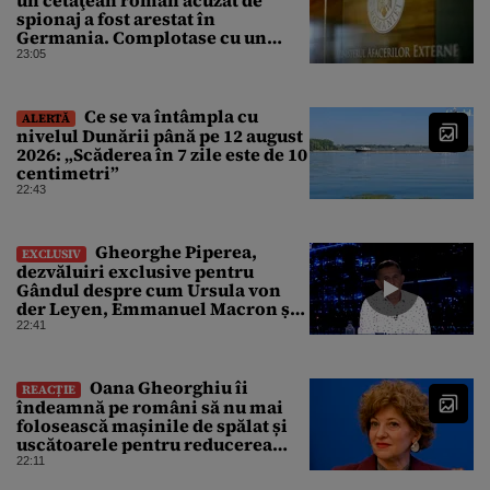
spionaj a fost arestat în
Germania. Complotase cu un
ucrainean ca să asasineze un
23:05
producător de drone
Ce se va întâmpla cu
ALERTĂ
nivelul Dunării până pe 12 august
2026: „Scăderea în 7 zile este de 10
centimetri”
22:43
Gheorghe Piperea,
EXCLUSIV
dezvăluiri exclusive pentru
Gândul despre cum Ursula von
der Leyen, Emmanuel Macron și
Zelenski plănuiesc pe Signal să îl
22:41
pună „la respect” pe Trump
Oana Gheorghiu îi
REACȚIE
îndeamnă pe români să nu mai
folosească mașinile de spălat și
uscătoarele pentru reducerea
consumului de energie
22:11