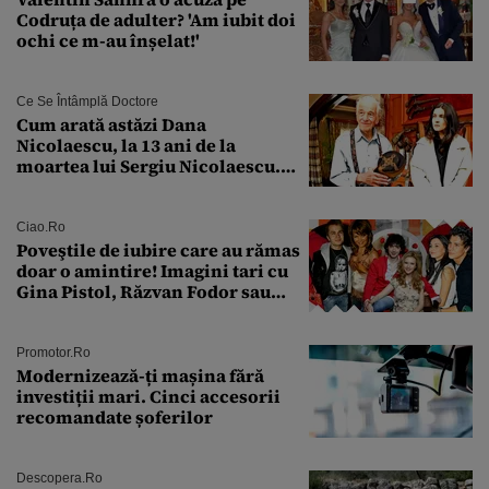
Codruța de adulter? 'Am iubit doi
ochi ce m-au înșelat!'
Ce Se Întâmplă Doctore
Cum arată astăzi Dana
Nicolaescu, la 13 ani de la
moartea lui Sergiu Nicolaescu.
Transformarea care i-a surprins
pe toți
Ciao.ro
Poveştile de iubire care au rămas
doar o amintire! Imagini tari cu
Gina Pistol, Răzvan Fodor sau
Andra Măruţă şi foştii parteneri
Promotor.ro
Modernizează-ți mașina fără
investiții mari. Cinci accesorii
recomandate șoferilor
Descopera.ro