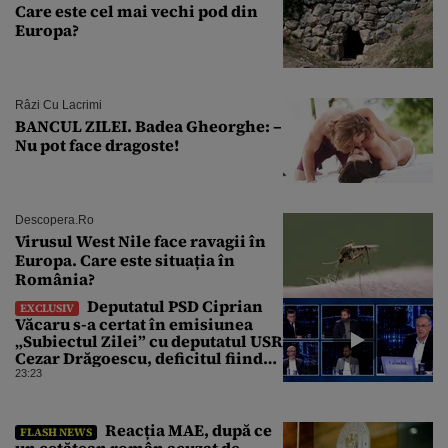
Care este cel mai vechi pod din
Europa?
Râzi Cu Lacrimi
BANCUL ZILEI. Badea Gheorghe: –
Nu pot face dragoste!
Descopera.ro
Virusul West Nile face ravagii în
Europa. Care este situația în
România?
Deputatul PSD Ciprian
EXCLUSIV
Văcaru s-a certat în emisiunea
„Subiectul Zilei” cu deputatul USR
Cezar Drăgoescu, deficitul fiind
motivul scandalului
23:23
Reacția MAE, după ce
FLASH NEWS
un cetăţean român acuzat de