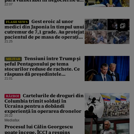
pace cu Iranul
22:07
Gest eroic al unor
FLASH NEWS
medici din Japonia în timpul unui
cutremur de 7,1 grade. Au protejat
pacientul de pe masa de operație
cu propriile corpuri
21:25
Tensiuni între Trump și
MILITAR
șeful Pentagonului pe tema
stocurilor reduse de rachete. Ce
răspuns dă președintele
american
21:01
Cartelurile de droguri din
RĂZBOI
Columbia trimit soldați în
Ucraina pentru a dobândi
experiență în operarea dronelor
20:22
Mediafax
Procesul lui Călin Georgescu
poate începe. ÎCCJ a respins