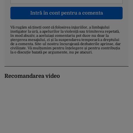
Intră în cont pentru a comenta
Vă rugăm să țineți cont că folosirea injuriilor, a limbajului
instigator la ură, a apelurilor la violență sau trimiterea repetată,
în mod abuziv, a aceluiași comentariu pot duce nu doar la
ștergerea mesajului, ci și la suspendarea temporară a dreptului
de a comenta. Site-ul nostru încurajează dezbaterile aprinse, dar
civilizate. Vă mulțumim pentru înțelegere și pentru contribuția
la o discuție bazată pe argumente, nu pe atacuri.
Recomandarea video