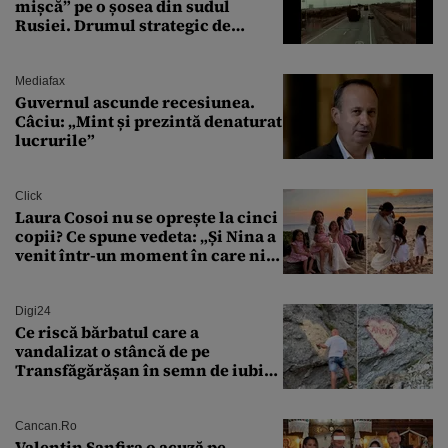
mișcă” pe o șosea din sudul
Rusiei. Drumul strategic de
aprovizionare către Crimeea este
controlat complet
Mediafax
Guvernul ascunde recesiunea.
Câciu: „Mint și prezintă denaturat
lucrurile”
Click
Laura Cosoi nu se oprește la cinci
copii? Ce spune vedeta: „Și Nina a
venit într-un moment în care nici
măcar nu mai discutam”
Digi24
Ce riscă bărbatul care a
vandalizat o stâncă de pe
Transfăgărășan în semn de iubire
față de „Anna”
Cancan.ro
Valentin Sanfira o acuză pe