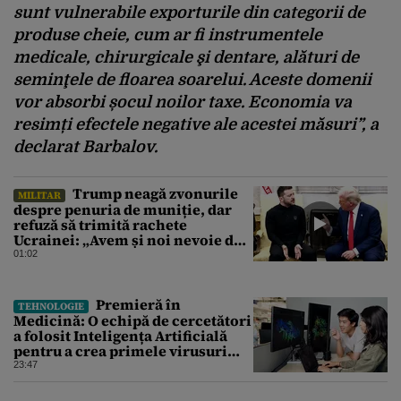
sunt vulnerabile exporturile din categorii de
produse cheie, cum ar fi instrumentele
medicale, chirurgicale şi dentare, alături de
seminţele de floarea soarelui. Aceste domenii
vor absorbi șocul noilor taxe. Economia va
resimți efectele negative ale acestei măsuri”, a
declarat Barbalov.
Trump neagă zvonurile
MILITAR
despre penuria de muniție, dar
refuză să trimită rachete
Ucrainei: „Avem și noi nevoie de
rachete”
01:02
Premieră în
TEHNOLOGIE
Medicină: O echipă de cercetători
a folosit Inteligența Artificială
pentru a crea primele virusuri
sintetice la tratarea de E.coli
23:47