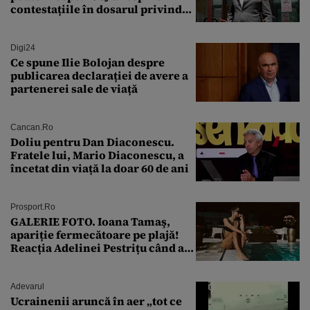
contestațiile în dosarul privind
lovitura de stat
Digi24
Ce spune Ilie Bolojan despre
publicarea declarației de avere a
partenerei sale de viață
Cancan.ro
Doliu pentru Dan Diaconescu.
Fratele lui, Mario Diaconescu, a
încetat din viață la doar 60 de ani
Prosport.ro
GALERIE FOTO. Ioana Tamaş,
apariție fermecătoare pe plajă!
Reacția Adelinei Pestrițu când a
văzut-o
Adevarul
Ucrainenii aruncă în aer „tot ce