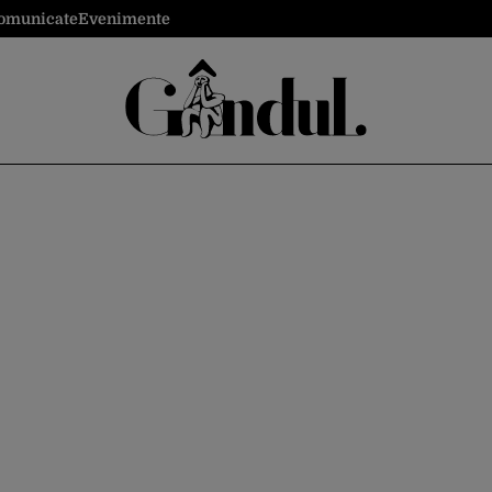
omunicate
Evenimente