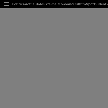
Politică
Actualitate
Externe
Economic
Cultură
Sport
Video
C