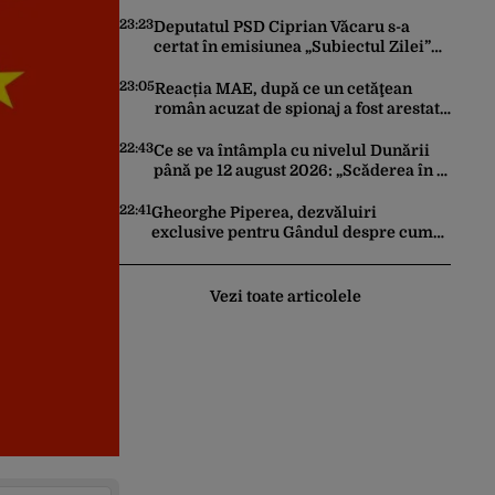
Artificială pentru a crea primele
virusuri sintetice la tratarea de E.coli
23:23
Deputatul PSD Ciprian Văcaru s-a
certat în emisiunea „Subiectul Zilei”
cu deputatul USR Cezar Drăgoescu,
deficitul fiind motivul scandalului
23:05
Reacția MAE, după ce un cetăţean
român acuzat de spionaj a fost arestat
în Germania. Complotase cu un
ucrainean ca să asasineze un
22:43
Ce se va întâmpla cu nivelul Dunării
producător de drone
până pe 12 august 2026: „Scăderea în 7
zile este de 10 centimetri”
22:41
Gheorghe Piperea, dezvăluiri
exclusive pentru Gândul despre cum
Ursula von der Leyen, Emmanuel
Macron și Zelenski plănuiesc pe Signal
să îl pună „la respect” pe Trump
Vezi toate articolele