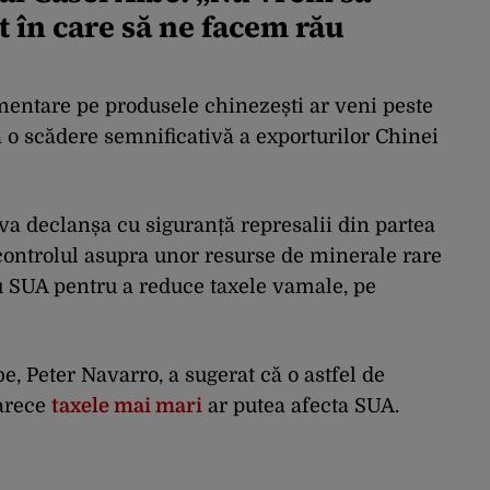
 în care să ne facem rău
entare pe produsele chinezești ar veni peste
la o scădere semnificativă a exporturilor Chinei
va declanșa cu siguranță represalii din partea
a controlul asupra unor resurse de minerale rare
u SUA pentru a reduce taxele vamale, pe
e, Peter Navarro, a sugerat că o astfel de
oarece
taxele mai mari
ar putea afecta SUA.