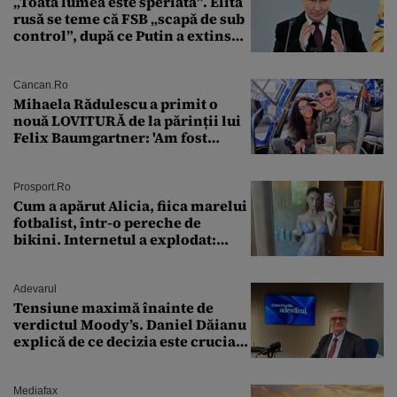
„Toată lumea este speriată”. Elita
rusă se teme că FSB „scapă de sub
control”, după ce Putin a extins
puterea serviciului
Cancan.ro
Mihaela Rădulescu a primit o
nouă LOVITURĂ de la părinții lui
Felix Baumgartner: 'Am fost
ȘTEARSĂ complet din
Prosport.ro
Cum a apărut Alicia, fiica marelui
fotbalist, într-o pereche de
bikini. Internetul a explodat:
„Zeiță superbă!”
Adevarul
Tensiune maximă înainte de
verdictul Moody’s. Daniel Dăianu
explică de ce decizia este crucială
pentru economia României
Mediafax