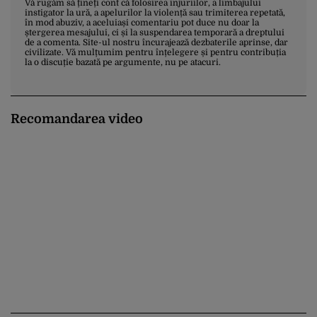
Vă rugăm să țineți cont că folosirea injuriilor, a limbajului
instigator la ură, a apelurilor la violență sau trimiterea repetată,
în mod abuziv, a aceluiași comentariu pot duce nu doar la
ștergerea mesajului, ci și la suspendarea temporară a dreptului
de a comenta. Site-ul nostru încurajează dezbaterile aprinse, dar
civilizate. Vă mulțumim pentru înțelegere și pentru contribuția
la o discuție bazată pe argumente, nu pe atacuri.
Recomandarea video