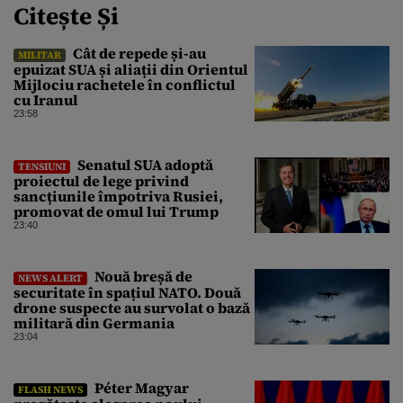
Citește Și
Cât de repede și-au
MILITAR
epuizat SUA și aliații din Orientul
Mijlociu rachetele în conflictul
cu Iranul
23:58
Senatul SUA adoptă
TENSIUNI
proiectul de lege privind
sancțiunile împotriva Rusiei,
promovat de omul lui Trump
23:40
Nouă breșă de
NEWS ALERT
securitate în spațiul NATO. Două
drone suspecte au survolat o bază
militară din Germania
23:04
Péter Magyar
FLASH NEWS