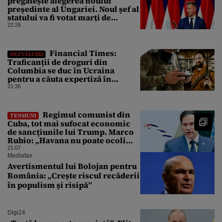
pregătește alegerea noului
președinte al Ungariei. Noul șef al
statului va fi votat marți de
Parlament
22:26
Financial Times:
DEZVĂLUIRI
Traficanții de droguri din
Columbia se duc în Ucraina
pentru a căuta expertiză în
domeniul dronelor
21:36
Regimul comunist din
TENSIUNI
Cuba, tot mai sufocat economic
de sancțiunile lui Trump. Marco
Rubio: „Havana nu poate ocoli
sancțiunile prin mimat reforme”
21:07
Mediafax
Avertismentul lui Bolojan pentru
România: „Crește riscul recăderii
în populism și risipă”
Digi24