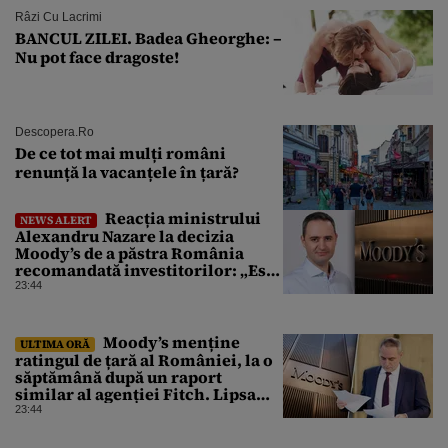
Râzi Cu Lacrimi
BANCUL ZILEI. Badea Gheorghe: –
Nu pot face dragoste!
Descopera.ro
De ce tot mai mulți români
renunță la vacanțele în țară?
Reacția ministrului
NEWS ALERT
Alexandru Nazare la decizia
Moody’s de a păstra România
recomandată investitorilor: „Este
un răgaz, dar în niciun caz un
23:44
motiv de relaxare”
Moody’s menține
ULTIMA ORĂ
ratingul de țară al României, la o
săptămână după un raport
similar al agenției Fitch. Lipsa
unui guvern cu puteri depline,
23:44
principala vulnerabilitate din
raport