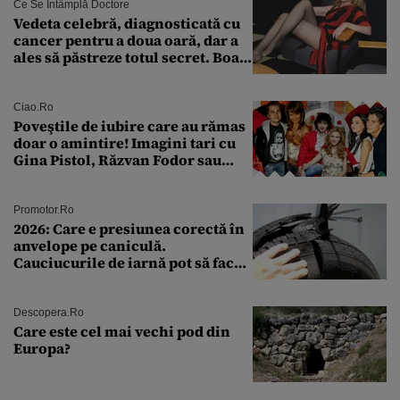
Ce Se Întâmplă Doctore
Vedeta celebră, diagnosticată cu
cancer pentru a doua oară, dar a
ales să păstreze totul secret. Boala
a fost descoperită la un control de
rutină
Ciao.ro
Poveştile de iubire care au rămas
doar o amintire! Imagini tari cu
Gina Pistol, Răzvan Fodor sau
Andra Măruţă şi foştii parteneri
Promotor.ro
2026: Care e presiunea corectă în
anvelope pe caniculă.
Cauciucurile de iarnă pot să facă
explozie la peste 40°C?
Descopera.ro
Care este cel mai vechi pod din
Europa?