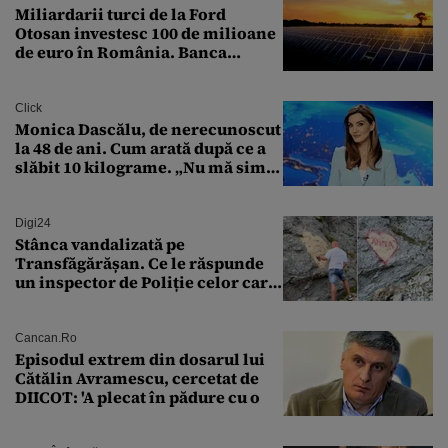
Miliardarii turci de la Ford
Otosan investesc 100 de milioane
de euro în România. Banca
Transilvania le acordă o
finanțare uriașă
Click
Monica Dascălu, de nerecunoscut
la 48 de ani. Cum arată după ce a
slăbit 10 kilograme. „Nu mă simt
bine în această perioadă”
Digi24
Stânca vandalizată pe
Transfăgărășan. Ce le răspunde
un inspector de Poliție celor care
întreabă: „Dar ce a făcut?”
Cancan.ro
Episodul extrem din dosarul lui
Cătălin Avramescu, cercetat de
DIICOT: 'A plecat în pădure cu o