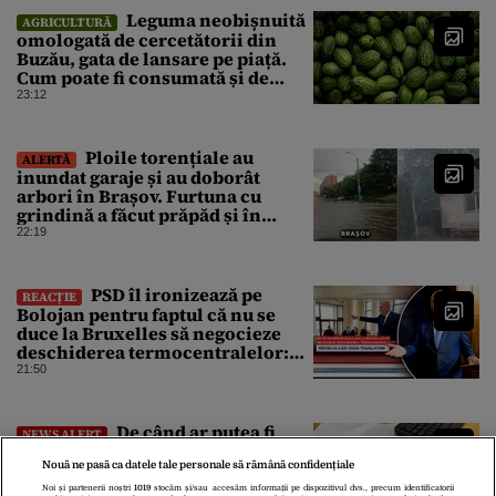
Leguma neobișnuită
AGRICULTURĂ
omologată de cercetătorii din
Buzău, gata de lansare pe piață.
Cum poate fi consumată și de
unde provine soiul
23:12
Ploile torențiale au
ALERTĂ
inundat garaje și au doborât
arbori în Brașov. Furtuna cu
grindină a făcut prăpăd și în
Bihor
22:19
PSD îl ironizează pe
REACȚIE
Bolojan pentru faptul că nu se
duce la Bruxelles să negocieze
deschiderea termocentralelor:
„Pentru că a dat afară
21:50
translatorii”
De când ar putea fi
NEWS ALERT
repornit sistemul de Cadastru.
Nouă ne pasă ca datele tale personale să rămână confidențiale
Cum va decurge reluarea
platformei E-Terra
Noi și partenerii noștri
1019
stocăm și/sau accesăm informații pe dispozitivul dvs., precum identificatorii