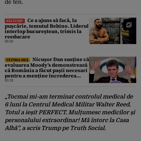
de ten.
Ce a ajuns să facă, la
EXCLUSIV
pușcărie, temutul Bebino. Liderul
interlop bucureștean, trimis la
reeducare
05:00
Nicușor Dan susține că
ULTIMA ORĂ
evaluarea Moody’s demonstrează
că România a făcut pașii necesari
pentru a menține încrederea
investitorilor: „Totuși,
00:18
perspectiva rămâne rezervată”
„Tocmai mi-am terminat controlul medical de
6 luni la Centrul Medical Militar Walter Reed.
Totul a ieșit PERFECT. Mulțumesc medicilor și
personalului extraordinar! Mă întorc la Casa
Albă”, a scris Trump pe Truth Social.