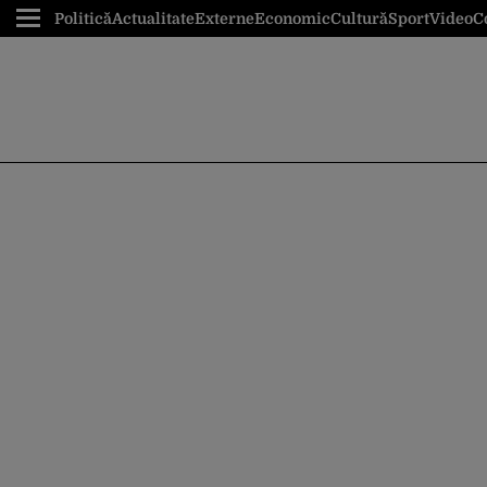
Politică
Actualitate
Externe
Economic
Cultură
Sport
Video
C