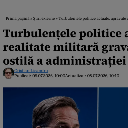
Prima pagină
»
Știri externe
»
Turbulențele politice actuale, agravate
Turbulențele politice 
realitate militară gra
ostilă a administrație
Cristian Lisandru
Publicat:
08.07.2026, 10:00
Actualizat:
08.07.2026, 10:10