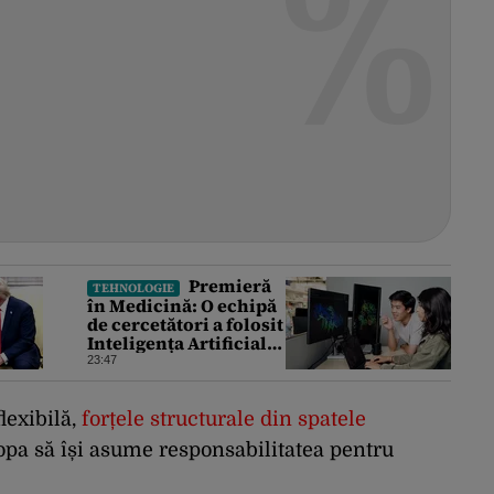
Premieră
TEHNOLOGIE
în Medicină: O echipă
de cercetători a folosit
Inteligența Artificială
pentru a crea primele
23:47
virusuri sintetice la
tratarea de E.coli
lexibilă,
forțele structurale din spatele
pa să își asume responsabilitatea pentru