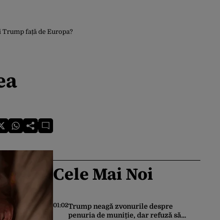
iei Trump față de Europa?
ea
?
Cele Mai Noi
01:02
Trump neagă zvonurile despre
penuria de muniție, dar refuză să