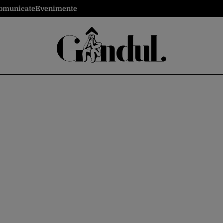
omunicate
Evenimente