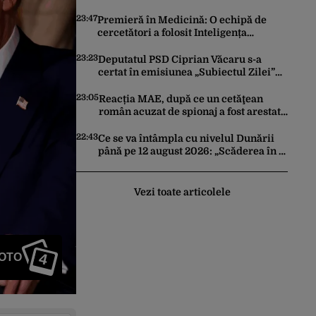
trimită rachete Ucrainei: „Avem și noi
nevoie de rachete”
23:47
Premieră în Medicină: O echipă de
cercetători a folosit Inteligența
Artificială pentru a crea primele
virusuri sintetice la tratarea de E.coli
23:23
Deputatul PSD Ciprian Văcaru s-a
certat în emisiunea „Subiectul Zilei”
cu deputatul USR Cezar Drăgoescu,
deficitul fiind motivul scandalului
23:05
Reacția MAE, după ce un cetăţean
român acuzat de spionaj a fost arestat
în Germania. Complotase cu un
ucrainean ca să asasineze un
22:43
Ce se va întâmpla cu nivelul Dunării
producător de drone
până pe 12 august 2026: „Scăderea în 7
zile este de 10 centimetri”
Vezi toate articolele
4
FOTO