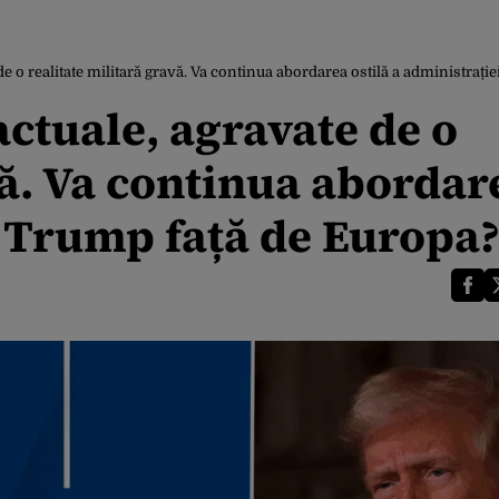
 de o realitate militară gravă. Va continua abordarea ostilă a administraț
actuale, agravate de o
vă. Va continua abordar
i Trump față de Europa