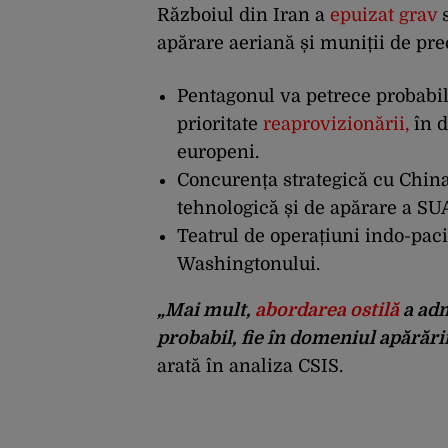
Războiul din Iran a
epuizat grav
s
apărare aeriană și muniții de pre
Pentagonul va petrece probabil
prioritate
reaprovizionării
,
în 
europeni.
Concurența strategică cu China
tehnologică și de apărare a SU
Teatrul de operațiuni indo-paci
Washingtonului.
„Mai mult,
abordarea ostilă
a ad
probabil, fie în domeniul apărări
arată în analiza CSIS.