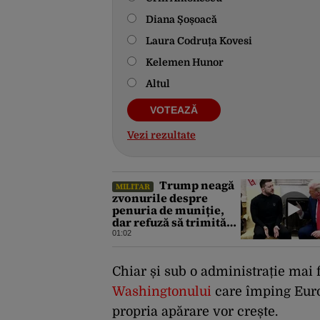
Diana Șoșoacă
Laura Codruța Kovesi
Kelemen Hunor
Altul
Vezi rezultate
Trump neagă
MILITAR
zvonurile despre
penuria de muniție,
dar refuză să trimită
rachete Ucrainei:
01:02
„Avem și noi nevoie de
rachete”
Chiar și sub o administrație mai f
Washingtonului
care împing Euro
propria apărare vor crește.