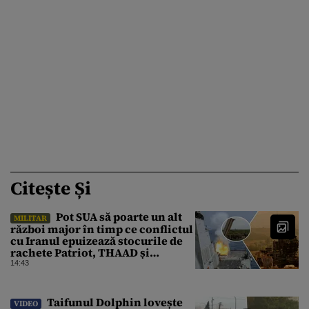
Citește Și
Pot SUA să poarte un alt
MILITAR
război major în timp ce conflictul
cu Iranul epuizează stocurile de
rachete Patriot, THAAD și
Tomahawk?
14:43
Taifunul Dolphin lovește
VIDEO