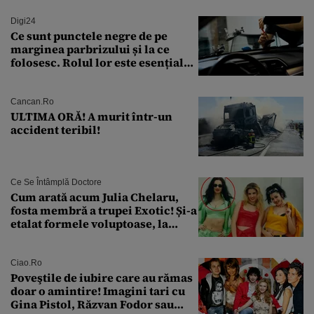
Digi24
Ce sunt punctele negre de pe
marginea parbrizului și la ce
folosesc. Rolul lor este esențial
pentru siguranța mașinii
Cancan.ro
ULTIMA ORĂ! A murit într-un
accident teribil!
Ce Se Întâmplă Doctore
Cum arată acum Julia Chelaru,
fosta membră a trupei Exotic! Și-a
etalat formele voluptoase, la
aproape 50 de ani
Ciao.ro
Poveştile de iubire care au rămas
doar o amintire! Imagini tari cu
Gina Pistol, Răzvan Fodor sau