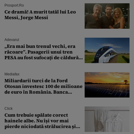
Prosport.ro
Ce dramă! A murit tatăl lui Leo
Messi, Jorge Messi
Adevarul
„Era mai bun trenul vechi, era
răcoare”. Pasagerii unui tren
PESA au fost sufocați de căldură
pe ruta București-Constanța
Mediafax
Miliardarii turci de la Ford
Otosan investesc 100 de milioane
de euro în România. Banca
Transilvania le acordă o
finanțare uriașă
Click
Cum trebuie spălate corect
hainele albe. Nu își vor mai
pierde niciodată strălucirea și
culoarea intensă