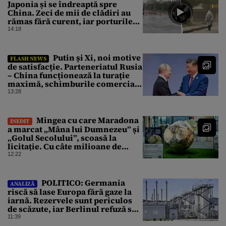
Japonia și se îndreaptă spre
China. Zeci de mii de clădiri au
rămas fără curent, iar porturile
au fost închise
14:18
Putin și Xi, noi motive
FLASH NEWS
de satisfacție. Parteneriatul Rusia
– China funcționează la turație
maximă, schimburile comerciale
ating niveluri record
13:28
Mingea cu care Maradona
INEDIT
a marcat „Mâna lui Dumnezeu” și
„Golul Secolului”, scoasă la
licitație. Cu câte milioane de
dolari ar putea fi vândută
12:22
POLITICO: Germania
ANALIZĂ
riscă să lase Europa fără gaze la
iarnă. Rezervele sunt periculos
de scăzute, iar Berlinul refuză să
intervină
11:39