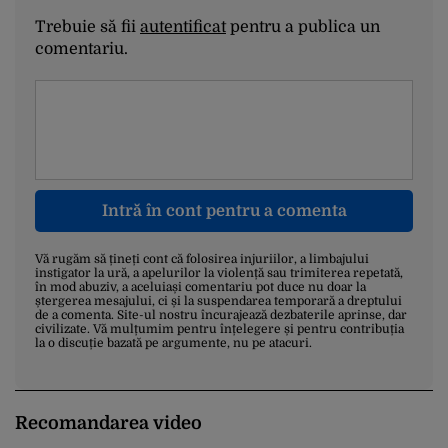
Trebuie să fii
autentificat
pentru a publica un
comentariu.
Intră în cont pentru a comenta
Vă rugăm să țineți cont că folosirea injuriilor, a limbajului
instigator la ură, a apelurilor la violență sau trimiterea repetată,
în mod abuziv, a aceluiași comentariu pot duce nu doar la
ștergerea mesajului, ci și la suspendarea temporară a dreptului
de a comenta. Site-ul nostru încurajează dezbaterile aprinse, dar
civilizate. Vă mulțumim pentru înțelegere și pentru contribuția
la o discuție bazată pe argumente, nu pe atacuri.
Recomandarea video