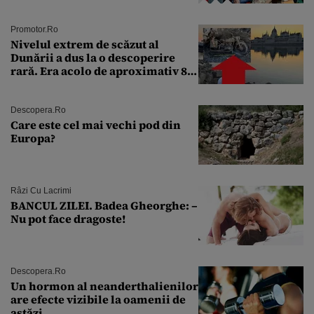
Andra Măruţă şi foştii parteneri
Promotor.ro
Nivelul extrem de scăzut al
Dunării a dus la o descoperire
rară. Era acolo de aproximativ 80
de ani
Descopera.ro
Care este cel mai vechi pod din
Europa?
Râzi Cu Lacrimi
BANCUL ZILEI. Badea Gheorghe: –
Nu pot face dragoste!
Descopera.ro
Un hormon al neanderthalienilor
are efecte vizibile la oamenii de
astăzi