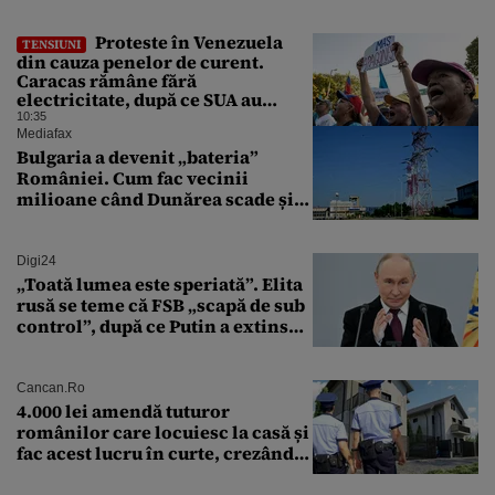
Proteste în Venezuela
TENSIUNI
din cauza penelor de curent.
Caracas rămâne fără
electricitate, după ce SUA au
promis modernizarea rețelei
10:35
Mediafax
Bulgaria a devenit „bateria”
României. Cum fac vecinii
milioane când Dunărea scade și
Cernavodă produce puțin
Digi24
„Toată lumea este speriată”. Elita
rusă se teme că FSB „scapă de sub
control”, după ce Putin a extins
puterea serviciului
Cancan.ro
4.000 lei amendă tuturor
românilor care locuiesc la casă și
fac acest lucru în curte, crezând
că nu îi vede nimeni