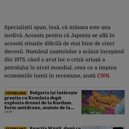
Specialiștii spun, însă, că măsura este una
tardivă. Aceasta pentru că Japonia se află în
această situație dificilă de mai bine de cinci
decenii. Numărul nașteriolor a scăzut începând
din 1973, când a avut loc o criză uriașă a
petrolului la nivel mondial, ceea ce a împins
economiile lumii în recesiune, arată
CNN
.
Bulgaria își întărește
ULTIMA ORĂ
granița cu România după
explozia dronei de la Kardam.
Forțe antidrone, mutate de la
frontiera cu Turcia
14:49
Reacția MApN, după ce
ULTIMA ORĂ