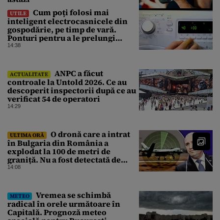
Cum poți folosi mai
UTILE
inteligent electrocasnicele din
gospodărie, pe timp de vară.
Ponturi pentru a le prelungi
durata de viață
14:38
ANPC a făcut
ACTUALITATE
controale la Untold 2026. Ce au
descoperit inspectorii după ce au
verificat 54 de operatori
14:29
O dronă care a intrat
ULTIMA ORĂ
în Bulgaria din România a
explodat la 100 de metri de
graniță. Nu a fost detectată de
radare. Reacția MApN
14:08
Vremea se schimbă
METEO
radical în orele următoare în
Capitală. Prognoză meteo